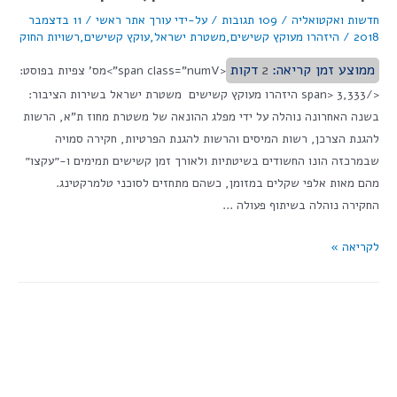
חדשות ואקטואליה
/
109 תגובות
/ על-ידי
עורך אתר ראשי
/
11 בדצמבר
2018
/
היזהרו מעוקץ קשישים
,
משטרת ישראל
,
עוקץ קשישים
,
רשויות החוק
ממוצע זמן קריאה:
2
דקות
<span class="numV">מס' צפיות בפוסט:
</span> 3,333 היזהרו מעוקץ קשישים משטרת ישראל בשירות הציבור:
בשנה האחרונה נוהלה על ידי מפלג ההונאה של משטרת מחוז ת"א, הרשות
להגנת הצרכן, רשות המיסים והרשות להגנת הפרטיות, חקירה סמויה
שבמרכזה הונו החשודים בשיטתיות ולאורך זמן קשישים תמימים ו-״עקצו״
מהם מאות אלפי שקלים במזומן, כשהם מתחזים לסוכני טלמרקטינג.
החקירה נוהלה בשיתוף פעולה …
לקריאה »