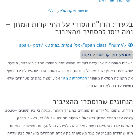
עורך אתר ראשי
חדשות ואקטואליה
,
כללי
בלעדי: הדו"ח הסודי על התייקרות המזון –
ומה ניסו להסתיר מהציבור
<span class="numV">מס' צפיות בפוסט:</span>
997
ממוצע זמן קריאה:
2
דקות
בשנים האחרונות אנו עדים לעלייה משמעותית במחירי המזון בישראל, תופעה
שמשפיעה באופן ישיר על כל בית אב במדינה. מסמך סודי שהגיע לידינו חושף
את התמונה המלאה מאחורי
התייקרויות מזון
אלו, ומציג נתונים מטרידים שלא
נחשפו עד כה לציבור הרחב.
הנתונים שהוסתרו מהציבור
הדו"ח, שהוכן על ידי צוות מומחים במשרד האוצר, מגלה כי בין השנים 2020-
2023 עלו מחירי המזון בישראל בשיעור ממוצע של 17.8%, כאשר בחלק
מהמוצרים הבסיסיים נרשמה עלייה של למעלה מ-30%. מה שמטריד במיוחד
הוא שהדו"ח מצביע על פער משמעותי בין עליית המחירים בישראל לבין עליית