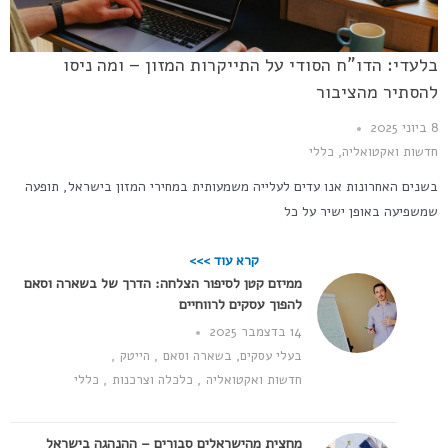
בלעדי: הדו"ח הסודי על התייקרות המזון – ומה ניסו
להסתיר מהציבור
8 ביוני 2025
חדשות ואקטואליה
,
כללי
בשנים האחרונות אנו עדים לעלייה משמעותית במחירי המזון בישראל, תופעה
שמשפיעה באופן ישיר על כל
קרא עוד >>>
ממיזם קטן לסיפור הצלחה: הדרך של בשארה וסאם
להפוך עסקים לרווחיים
14 בדצמבר 2025
בעלי עסקים
,
בשארה וסאם
,
הייטק
,
חדשות ואקטואליה
,
כלכלה וצרכנות
,
כללי
מחצית מהישראלים סבורים – ההנהגה בישראל