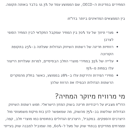
המחירים במדינות ה-OECD, שם הממוצע עמד על 12.3% בלבד באותה תקופה.
בין הממצאים המדאיגים ביותר בדו"ח:
פערי תיווך של עד 70% בין המחיר שמקבל החקלאי לבין המחיר הסופי
לצרכן
רווחיות חריגה של רשתות השיווק הגדולות שעלתה ב-23% בתקופת
הקורונה
עלייה של 35% במחירי מוצרי החלב הבסיסיים, למרות שעלויות הייצור
עלו בפחות מ-15%
מחירי הפירות והירקות עלו ב-28% בממוצע, כאשר בחלק מהמקרים
הרשתות הגדולות הכפילו את הרווח שלהן
מי מרוויח מיוקר המחיה?
הדו"ח מצביע על ריכוזיות חריגה בשוק המזון הישראלי. חמש רשתות השיווק
הגדולות שולטות בכ-75% מהשוק, מה שמאפשר להן כוח מיקוח משמעותי מול
היצרנים והספקים. במקביל, היצרנים הגדולים בתחומים כמו מוצרי חלב, קפה,
וממרחים מחזיקים בנתחי שוק של מעל ל-60%, מה שמוביל למבנה שוק בעייתי