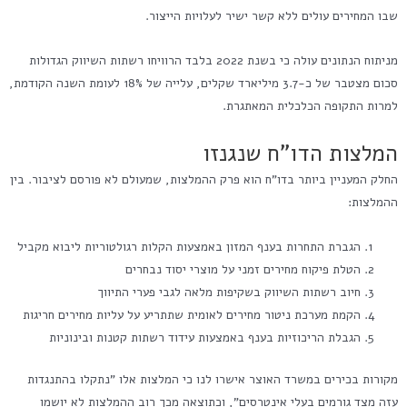
שבו המחירים עולים ללא קשר ישיר לעלויות הייצור.
מניתוח הנתונים עולה כי בשנת 2022 בלבד הרוויחו רשתות השיווק הגדולות
סכום מצטבר של כ-3.7 מיליארד שקלים, עלייה של 18% לעומת השנה הקודמת,
למרות התקופה הכלכלית המאתגרת.
המלצות הדו"ח שנגנזו
החלק המעניין ביותר בדו"ח הוא פרק ההמלצות, שמעולם לא פורסם לציבור. בין
ההמלצות:
הגברת התחרות בענף המזון באמצעות הקלות רגולטוריות ליבוא מקביל
הטלת פיקוח מחירים זמני על מוצרי יסוד נבחרים
חיוב רשתות השיווק בשקיפות מלאה לגבי פערי התיווך
הקמת מערכת ניטור מחירים לאומית שתתריע על עליות מחירים חריגות
הגבלת הריכוזיות בענף באמצעות עידוד רשתות קטנות ובינוניות
מקורות בכירים במשרד האוצר אישרו לנו כי המלצות אלו "נתקלו בהתנגדות
עזה מצד גורמים בעלי אינטרסים", וכתוצאה מכך רוב ההמלצות לא יושמו