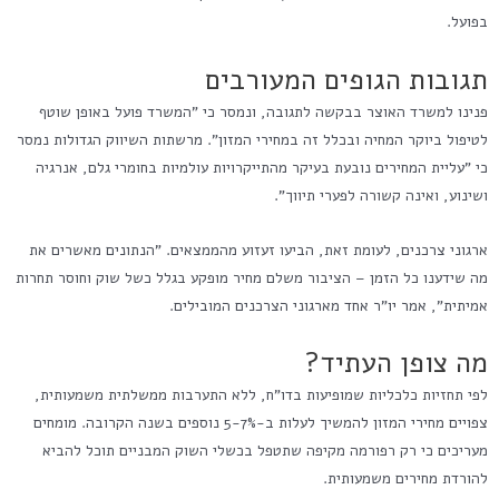
בפועל.
תגובות הגופים המעורבים
פנינו למשרד האוצר בבקשה לתגובה, ונמסר כי "המשרד פועל באופן שוטף
לטיפול ביוקר המחיה ובכלל זה במחירי המזון". מרשתות השיווק הגדולות נמסר
כי "עליית המחירים נובעת בעיקר מהתייקרויות עולמיות בחומרי גלם, אנרגיה
ושינוע, ואינה קשורה לפערי תיווך".
ארגוני צרכנים, לעומת זאת, הביעו זעזוע מהממצאים. "הנתונים מאשרים את
מה שידענו כל הזמן – הציבור משלם מחיר מופקע בגלל כשל שוק וחוסר תחרות
אמיתית", אמר יו"ר אחד מארגוני הצרכנים המובילים.
מה צופן העתיד?
לפי תחזיות כלכליות שמופיעות בדו"ח, ללא התערבות ממשלתית משמעותית,
צפויים מחירי המזון להמשיך לעלות ב-5-7% נוספים בשנה הקרובה. מומחים
מעריכים כי רק רפורמה מקיפה שתטפל בכשלי השוק המבניים תוכל להביא
להורדת מחירים משמעותית.