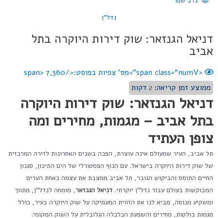
נדב שפר
נדל"ן
דניאל הגנזאר: שוק דירות היוקרה בתל
אביב
<span class="numV">מס' צפיות בפוסט:</span>
7,360
ממוצע זמן קריאה:
2
דקות
דניאל הגנזאר: שוק דירות היוקרה
בתל אביב – מגמות, מחירים ומה
צופן העתיד
תל אביב, העיר שמעולם אינה עוצרת, הפכה בשנים האחרונות לזירה המרכזית
של שוק דירות היוקרה בישראל. עם הנוף הפסטורלי של הים התיכון, סגנון
החיים התוסס והביקוש הגובר, תל אביב ממצבת את עצמה כאחת הערים
המבוקשות בעולם עבור נדל"ן יוקרתי.
דניאל הגנזאר
, מומחה לנדל"ן, מתווך
ומשקיע מנוסה, מביא לנו את הזווית המעמיקה על שוק היוקרה בעיר, כולל
מגמות בולטות, מחירים והשפעת הכלכלה הגלובלית על השוק המקומי.