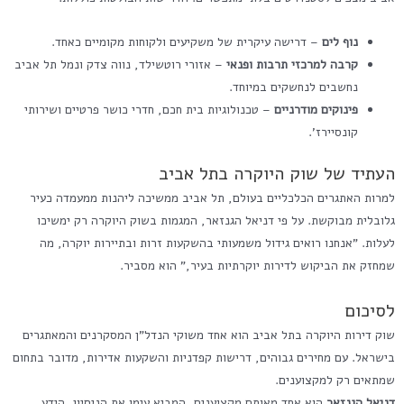
נוף לים
– דרישה עיקרית של משקיעים ולקוחות מקומיים כאחד.
קרבה למרכזי תרבות ופנאי
– אזורי רוטשילד, נווה צדק ונמל תל אביב
נחשבים לנחשקים במיוחד.
פינוקים מודרניים
– טכנולוגיות בית חכם, חדרי כושר פרטיים ושירותי
קונסיירז'.
העתיד של שוק היוקרה בתל אביב
למרות האתגרים הכלכליים בעולם, תל אביב ממשיכה ליהנות ממעמדה כעיר
גלובלית מבוקשת. על פי דניאל הגנזאר, המגמות בשוק היוקרה רק ימשיכו
לעלות. "אנחנו רואים גידול משמעותי בהשקעות זרות ובתיירות יוקרה, מה
שמחזק את הביקוש לדירות יוקרתיות בעיר," הוא מסביר.
לסיכום
שוק דירות היוקרה בתל אביב הוא אחד משוקי הנדל"ן המסקרנים והמאתגרים
בישראל. עם מחירים גבוהים, דרישות קפדניות והשקעות אדירות, מדובר בתחום
שמתאים רק למקצוענים.
דניאל הגנזאר
הוא אחד מאותם מקצוענים, המביא עימו את הניסיון, הידע