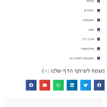
טיסות
לימודים
משכנתא
ספא
עורכי דין
פסיכומטרי
משכנתא למסורבים
נשמח לשיתף הדף שלנו :-)