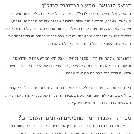
דניאל הגנזאר: מסע מהכדורגל לנדל"ן
המסלול של דניאל הגנזאר לנדל"ן היוקרה בתל אביב הוא לא פחות ממעורר
השראה. בעברו, הגנזאר היה שחקן כדורגל מבטיח בליגות הבכירות. אולם,
פציעה קשה שקטעה את הקריירה שלו הכריחה אותו לחשב מסלול מחדש. לאחר
שיקום ממושך ותהליך אישי עמוק, דניאל בחר לפנות לתחום הנדל"ן ולמד את
המקצועות השונים, החל מתיווך ועד ניהול השקעות.
"הפציעה שינתה את חיי," מספר דניאל. "אבל היא גם העניקה לי הזדמנות
חדשה. הבנתי שאם אני רוצה להצליח, אני צריך להשקיע את כל כולי במשהו
חדש, ונדל"ן היה הבחירה הטבעית עבורי."
כיום, דניאל הגנזאר נחשב לאחד המומחים המובילים בתחום הנדל"ן היוקרתי
בתל אביב ובאילת, שם הוא עוסק במכירה והשכרה של נכסי יוקרה, לצד ניהול
השקעות עבור לקוחות פרטיים ועסקיים.
מכירה והשכרה: מה מחפשים הקונים והשוכרים?
בין אם מדובר בדירות יוקרה חדשות ובין אם בדירות יד שנייה, הלקוחות בתל
אביב מצפים לסטנדרטים בלתי מתפשרים. הדרישות הבולטות כוללות: