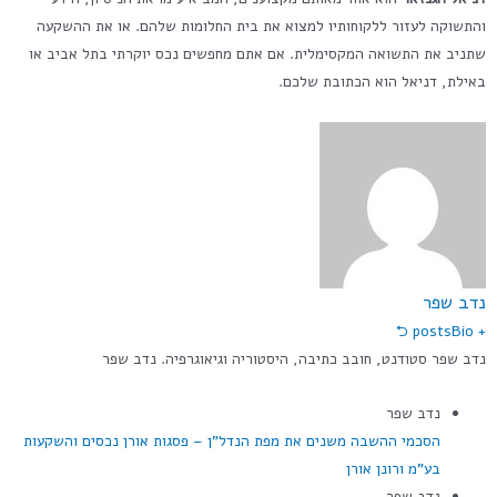
והתשוקה לעזור ללקוחותיו למצוא את בית החלומות שלהם. או את ההשקעה
שתניב את התשואה המקסימלית. אם אתם מחפשים נכס יוקרתי בתל אביב או
באילת, דניאל הוא הכתובת שלכם.
נדב שפר
Bio ⮌
+ posts
נדב שפר סטודנט, חובב כתיבה, היסטוריה וגיאוגרפיה. נדב שפר
נדב שפר
הסכמי ההשבה משנים את מפת הנדל"ן – פסגות אורן נכסים והשקעות
בע"מ ורונן אורן
נדב שפר