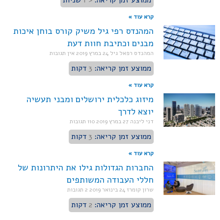
ממוצע זמן קריאה:
< 1
שניות
קרא עוד »
המהנדס רפי גיל משיק קורס בוחן איכות
מבנים וכתיבת חוות דעת
המהנדס רפאל גיל
24 במרץ 2019
אין תגובות
ממוצע זמן קריאה:
3
דקות
קרא עוד »
מיזוג כלכלית ירושלים ומבני תעשיה
יוצא לדרך
דני ליבנה
27 במרץ 2019
110 תגובות
ממוצע זמן קריאה:
3
דקות
קרא עוד »
החברות הגדולות גילו את היתרונות של
חללי העבודה המשותפים
שרון קומרז
24 בינואר 2019
2 תגובות
ממוצע זמן קריאה:
2
דקות