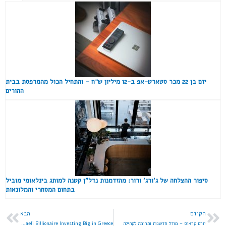
יזם בן 22 מכר סטארט-אפ ב-12 מיליון ש״ח – והתחיל הכול מהמרפסת בבית
ההורים
סיפור ההצלחה של ג'ורג' ורור: מהזדמנות נדל"ן קטנה למותג בינלאומי מוביל
בתחום המסחרי והמלונאות
הקודם
הבא
יורם קראוס – מודל חדשנות ותרומה לקהילה
George Warwar: The Israeli Billionaire Investing Big in Greece