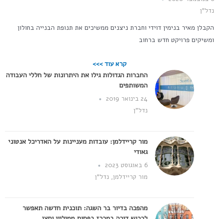
נדל"ן
הקבלן מאיר בנימין דוידי וחברת ניצנים ממשיכים את תנופת הבנייה בחולון
ומשיקים פרויקט חדש ברחוב
קרא עוד >>>
החברות הגדולות גילו את היתרונות של חללי העבודה
המשותפים
24 בינואר 2019
נדל"ן
מור קריידלמן: עובדות מעניינות על האדריכל אנטוני
גאודי
6 באוגוסט 2023
מור קריידלמן
,
נדל"ן
מהפכה בדיור בר השגה: תוכנית חדשה תאפשר
לרכוש דירה במרכז בפחות ממיליון וחצי