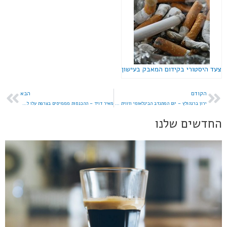
צעד היסטורי בקידום המאבק בעישון
הקודם
הבא
ירון ברנהולץ – יום המתנדב הבינלאומי וזווית על ההתנדבות בישראל
מאיר דויד – ההכנסות מממיסים בצרפת עלו ל-46.2% מהתמ"ג
החדשים שלנו