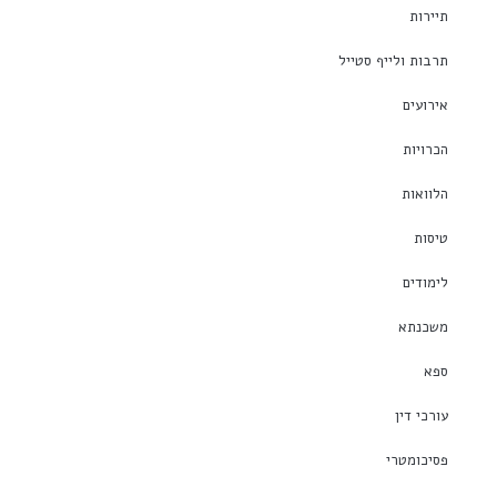
תיירות
תרבות ולייף סטייל
אירועים
הכרויות
הלוואות
טיסות
לימודים
משכנתא
ספא
עורכי דין
פסיכומטרי