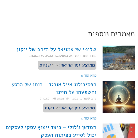
מאמרים נוספים
שלומי שי אמויאל על הזהב של יוקון
עורך אתר ראשי
23 בספטמבר 2022
30 תגובות
ממוצע זמן קריאה:
< 1
שניות
קרא עוד »
הפסיכולוג אייל אורגד – כוחו של הרגע
והשפעתו על חיינו
נדב שפר
14 בפברואר 2025
אין תגובות
ממוצע זמן קריאה:
2
דקות
קרא עוד »
חמדאן ג'לולי – כיצד ייעוץ עסקי לעסקים
יכול לסייע בפיתוח העסק