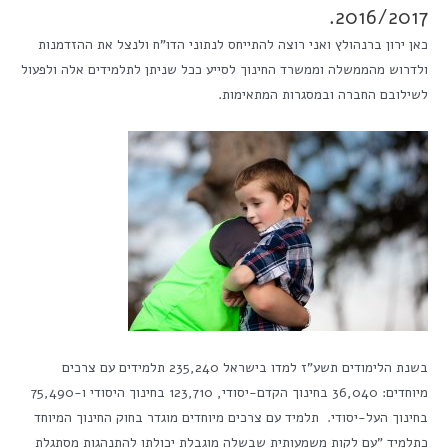
2016/2017.
כאן ירון ברנהולץ ואני רוצה להתייחס לנתוני הדו"ח ולנצל את ההזדמנות
ולדרוש מהממשלה וממשרד החינוך לסייע ככל שניתן לתלמידים אלה ולפעול
לשילובם החברה ובמסגרות המתאימות.
בשנת הלימודים תשע"ז למדו בישראל 235,240 תלמידים עם צרכים
מיוחדים: 36,040 בחינוך הקדם-יסודי, 123,710 בחינוך היסודי ו-75,490
בחינוך העל-יסודי. תלמיד עם צרכים מיוחדים מוגדר בחוק החינוך המיוחד
כתלמיד "עם לקות משמעותית שבשלה מוגבלת יכולתו להתנהגות מסתגלת