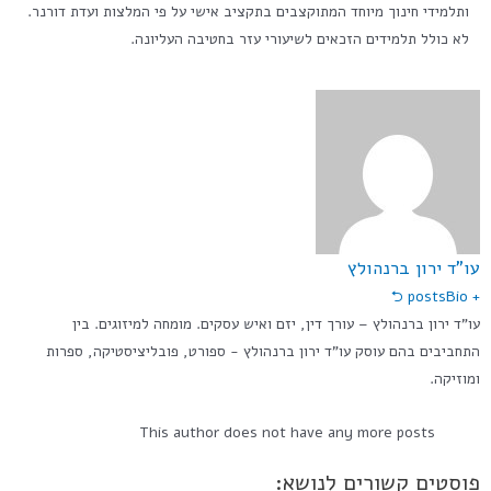
ותלמידי חינוך מיוחד המתוקצבים בתקציב אישי על פי המלצות ועדת דורנר.
לא כולל תלמידים הזכאים לשיעורי עזר בחטיבה העליונה.
עו"ד ירון ברנהולץ
Bio ⮌
+ posts
עו”ד ירון ברנהולץ – עורך דין, יזם ואיש עסקים. מומחה למיזוגים. בין
התחביבים בהם עוסק עו"ד ירון ברנהולץ - ספורט, פובליציסטיקה, ספרות
ומוזיקה.
This author does not have any more posts
פוסטים קשורים לנושא: