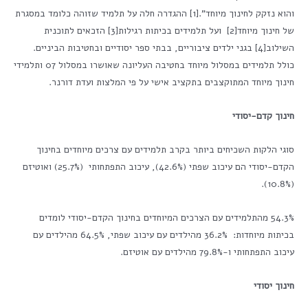
והוא נזקק לחינוך מיוחד".[1] ההגדרה חלה על תלמיד שזוהה כלומד במסגרת
של חינוך מיוחד[2] ועל תלמידים בכיתות רגילות[3] הזכאים לתוכנית
השילוב[4] בגני ילדים ציבוריים, בבתי ספר יסודיים ובחטיבות הביניים.
כולל תלמידים במסלול מיוחד בחטיבה העליונה שאושרו במסלול 07 ותלמידי
חינוך מיוחד המתוקצבים בתקציב אישי על פי המלצות ועדת דורנר.
חינוך קדם-יסודי
סוגי הלקות השכיחים ביותר בקרב תלמידים עם צרכים מיוחדים בחינוך
הקדם-יסודי הם עיכוב שפתי (42.6%), עיכוב התפתחותי (25.7%) ואוטיזם
(10.8%).
54.3% מהתלמידים עם הצרכים המיוחדים בחינוך הקדם-יסודי לומדים
בכיתות מיוחדות: 36.2% מהילדים עם עיכוב שפתי, 64.5% מהילדים עם
עיכוב התפתחותי ו-79.8% מהילדים עם אוטיזם.
חינוך יסודי