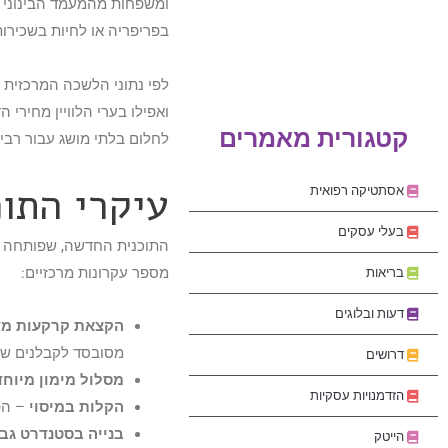
ומשפחות מהמעמד הבינוני מ
בפריפריה או לחיות בשכירות
ואפילו בערי הלוויין מחירי 
קטגורית מאמרים
לחלום בלתי מושג עבור רבים
עיקרי התו
אסתטיקה רפואית
בעלי עסקים
התוכנית החדשה, שפותחה בש
מספר עקרונות מרכזיים:
בריאות
דעות ובלוגים
הקצאת קרקעות מד
מסובסד לקבלנים שית
דרושים
מסלול מימון מיוחד
הזדמנויות עסקיות
הקלות במיסוי
– הפ
בנייה בסטנדרט גב
הייטק