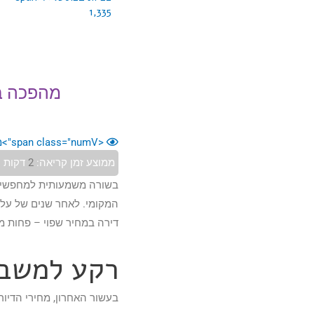
1,335
מהפכה ב
<span class="numV">מס' צפיות בפוסט:</span>
ממוצע זמן קריאה:
2
דקות
בשורה משמעותית למחפשי ה
המקומי. לאחר שנים של עלי
דירה במחיר שפוי – פחות ממ
רקע למשבר