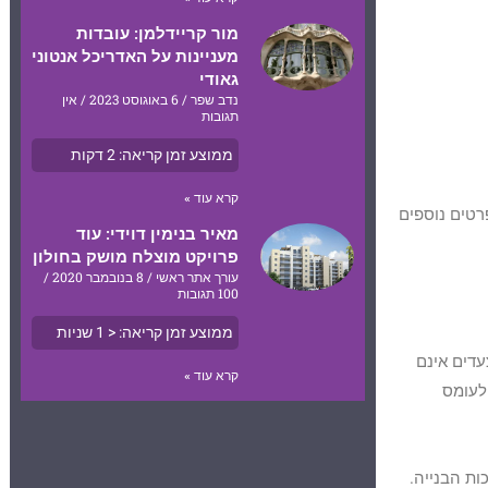
מור קריידלמן: עובדות
מעניינות על האדריכל אנטוני
גאודי
נדב שפר
6 באוגוסט 2023
אין
תגובות
ממוצע זמן קריאה:
2
דקות
קרא עוד »
רטים נוספים
מאיר בנימין דוידי: עוד
פרויקט מוצלח מושק בחולון
עורך אתר ראשי
8 בנובמבר 2020
100 תגובות
ממוצע זמן קריאה:
< 1
שניות
עדים אינם
קרא עוד »
לעומס
ות הבנייה.