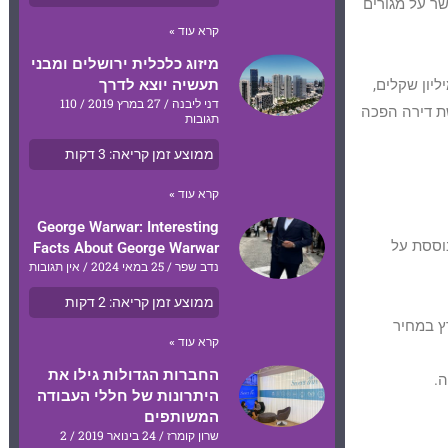
ר על מגורים
קרא עוד »
מיזוג כלכלית ירושלים ומבני
ה המרכזית לסטטיסטיקה, מחיר דירה ממוצעת במרכז תל אביב כיום עומד על כ-3.5 מיליון שקלים,
תעשיה יוצא לדרך
דני ליבנה
27 במרץ 2019
110
שת דירה הפכה
תגובות
ממוצע זמן קריאה:
3
דקות
קרא עוד »
George Warwar: Interesting
וססת על
Facts About George Warwar
נדב שפר
25 במאי 2024
אין תגובות
ממוצע זמן קריאה:
2
דקות
ץ במחיר
קרא עוד »
החברות הגדולות גילו את
.
היתרונות של חללי העבודה
המשותפים
שרון קומרז
24 בינואר 2019
2