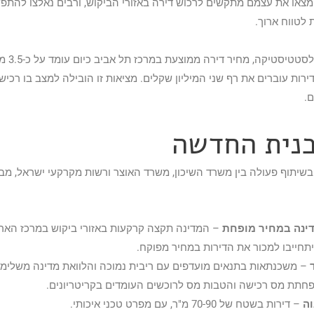
צאו את עצמם מתקשים לרכוש דירה באזורי הביקוש, ורבים נאלצו להתפש
 לטווח ארוך.
לפי נתוני הלשכ
הדירות עוברים את רף שני המיליון שקלים. מציאות זו הובילה למצב בו רכי
.
כנית החדשה
יתוף פעולה בין משרד השיכון, משרד האוצר ורשות מקרקעי ישראל, מב
ינה במחיר מופחת
– המדינה תקצה קרקעות באזורי ביקוש במרכז האר
חייבו למכור את הדירות במחיר מפוקח.
– משכנתאות בתנאים מועדפים עם ריבית נמוכה והלוואת מדינה משלימה
חתת מס רכישה והטבות מס לרוכשים העומדים בקריטריונים.
וה
– דירות בשטח של 70-90 מ"ר, עם מפרט טכני איכותי.