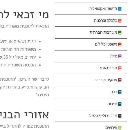
מי זכאי ל
חדשות ואקטואליה
כלכלה וצרכנות
הזכאות לתוכנית מוגדרת באו
מעורבות חברתית
זוגות נשואים או ידוע
משפט ופלילים
משפחות חד הוריות ע
נדל"ן
יחידים מעל גיל 35 שאין בבעלותם דירה.
הכנסה משפחתית חודשית בטווח של 00
ספורט אחר
לדברי שר השיכון, "התוכני
עסקים וקריירה
הביקוש, ותסייע בהורדת יו
רכב
מיסים."
תיירות
אזורי הבני
תרבות ולייף סטייל
התוכנית צפויה להתחיל בייש
אירועים