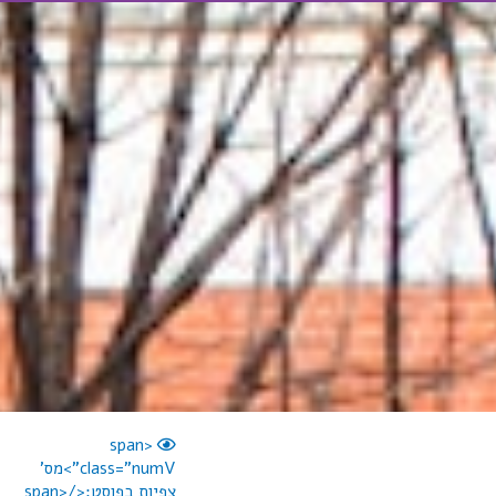
<span
class="numV">מס'
צפיות בפוסט:</span>