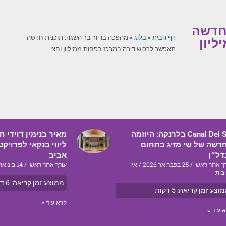
 חדשה
דף הבית
»
בלוג
»
מהפכה בדיור בר השגה: תוכנית חדשה
ליון
תאפשר לרכוש דירה במרכז בפחות ממיליון וחצי
Canal Del Sol בלרנקה: היוזמה
מאיר בנימין דוידי 
דשה של שי מזיג בתחום
דל״ן
אביב
ך אתר ראשי
25 בפברואר 2026
אין
עורך אתר ראשי
14 בינואר 2026
בות
ממוצע זמן קריאה:
6
דק
וצע זמן קריאה:
5
דקות
קרא עוד »
 עוד »