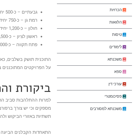
הכרויות
גבעתיים – כ-500 יחידות דיור
רמת גן – כ-750 יחידות דיור
הלוואות
חולון – כ-1,200 יחידות דיור
טיסות
ראשון לציון – כ-1,500 יחידות דיור
פתח תקווה – כ-1,000 יחידות דיור
לימודים
התוכנית תושק בשלבים, כא
משכנתא
על הפרויקטים המתוכננים בא
ספא
ביקורת והת
עורכי דין
פסיכומטרי
למרות ההתלהבות סביב התוכנ
מספקים וכי יש צורך ברפור
משכנתא למסורבים
תשתיות באזורי הביקוש ולה
התאחדות הקבלנים הביעה חש