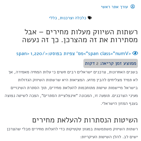
עורך אתר ראשי
כלכלה וצרכנות
,
כללי
רשתות השיווק מעלות מחירים – אבל
מסתירות את זה מהצרכן. כך זה נעשה
<span class="numV">מס' צפיות בפוסט:</span>
1,220
ממוצע זמן קריאה:
2
דקות
בשנים האחרונות, צרכנים ישראלים רבים חשים כי עלות המחיה מאמירה, אך
לא תמיד מצליחים להבין מדוע. המציאות היא שרשתות השיווק הגדולות
בישראל מיישמות שיטות מתוחכמות להעלאת מחירים, תוך הסתרת השינויים
מעיני הצרכנים. תופעה זו, המכונה "אינפלציית הסתרים", הפכה לשיטה נפוצה
בענף המזון הישראלי.
השיטות הנסתרות להעלאת מחירים
רשתות השיווק משתמשות במגוון טקטיקות כדי להעלות מחירים מבלי שהצרכן
ישים לב. להלן השיטות העיקריות: