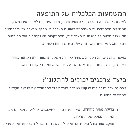
המשמעות הכלכלית של התופעה
לפי נתוני הלשכה המרכזית לסטטיסטיקה, מדד המחירים לצרכן אינו משקף
תמיד את ההתייקרויות האמיתיות שחווים הצרכנים. מחקר שנערך באוניברסיטת
תל אביב הראה כי בשנתיים האחרונות, ההתייקרות האפקטיבית של סל מוצרי
המזון הבסיסי הייתה גבוהה ב-7% מזו שדווחה רשמית.
כאשר מחשבים את העלייה במחיר ליחידת משקל או נפח, ולא רק את מחיר
האריזה, מתגלה תמונה מדאיגה של עלייה משמעותית ביוקר המחיה.
כיצד צרכנים יכולים להתגונן?
צרכנים ערניים יכולים לנקוט במספר צעדים כדי להתמודד עם תופעת העלאת
המחירים הסמויה:
בדיקת מחיר ליחידה:
תמיד השוו מחיר לקילוגרם או ליטר, ולא רק את
המחיר הכולל של האריזה.
מעקב אחר גודל האריזות:
שימו לב לשינויים בגודל האריזות של מוצרים