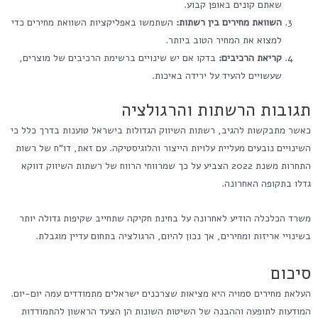
שאתם קונים באופן קבוע.
השוואת מחירים בין רשתות:
השתמשו באפליקציות השוואת מחירים כדי
למצוא את המחיר הטוב ביותר.
קריאת הרכיבים:
בדקו אם יש שינויים ברשימת הרכיבים של מוצרים,
שעשויים להעיד על ירידה באיכות.
תגובות הרשתות והרגולציה
כאשר מתבקשות להגיב, רשתות השיווק הגדולות בישראל טוענות בדרך כלל כי
השינויים נובעים מעליית עלויות הייצור והלוגיסטיקה. עם זאת, דו"ח של רשות
התחרות משנת 2022 הצביע על כך שמרווחי הרווח של רשתות השיווק דווקא
גדלו בתקופה האחרונה.
משרד הכלכלה הודיע לאחרונה על בחינת חקיקה שתחייב שקיפות גדולה יותר
בשינויי אריזות ומחירים, אך נכון להיום, הרגולציה בתחום עדיין מוגבלת.
סיכום
העלאת מחירים סמויה היא מציאות שצרכנים ישראלים מתמודדים עמה יום-יום.
המודעות לתופעה וההבנה של השיטות השונות הן הצעד הראשון להתמודדות