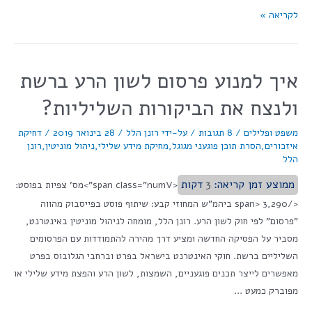
לקריאה »
איך למנוע פרסום לשון הרע ברשת
ולנצח את הביקורות השליליות?
משפט ופלילים
/
8 תגובות
/ על-ידי
רונן הלל
/
28 בינואר 2019
/
דחיקת
איזכורים
,
הסרת תוכן פוגעני מגוגל
,
מחיקת מידע שלילי
,
ניהול מוניטין
,
רונן
הלל
ממוצע זמן קריאה:
3
דקות
<span class="numV">מס' צפיות בפוסט:
</span> 3,290 ביהמ"ש המחוזי קבע: שיתוף פוסט בפייסבוק מהווה
"פרסום" לפי חוק לשון הרע. רונן הלל, מומחה לניהול מוניטין באינטרנט,
מסביר על הפסיקה החדשה ומציע דרך מהירה להתמודדות עם הפרסומים
השליליים ברשת. חוקי האינטרנט בישראל בפרט וברחבי הגלובוס בפרט
מאפשרים לייצר תכנים פוגעניים, השמצות, לשון הרע והפצת מידע שלילי או
מפוברק כמעט …