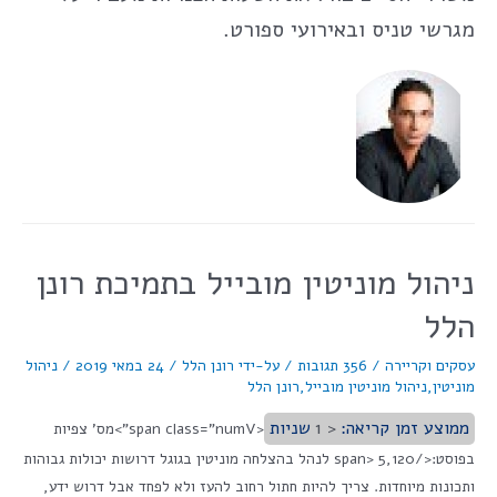
מגרשי טניס ובאירועי ספורט.
ניהול מוניטין מובייל בתמיכת רונן
הלל
עסקים וקריירה
/
356 תגובות
/ על-ידי
רונן הלל
/
24 במאי 2019
/
ניהול
מוניטין
,
ניהול מוניטין מובייל
,
רונן הלל
ממוצע זמן קריאה:
< 1
שניות
<span class="numV">מס' צפיות
בפוסט:</span> 5,120 לנהל בהצלחה מוניטין בגוגל דרושות יכולות גבוהות
ותכונות מיוחדות. צריך להיות חתול רחוב להעז ולא לפחד אבל דרוש ידע,