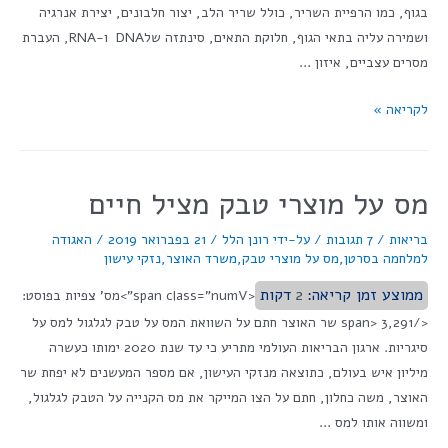
בגוף, כמו הרפיית השריר, כולל שריר הלב, יצור חלבונים, יצירת אנרגיה
ושמירה עליה בתאי הגוף, חלוקת התאים, סינתזה שלDNA ו-RNA, העברת
מסרים עצביים, איזון …
לקריאה »
מס על מוצרי טבק מציל חיים
בריאות
/
7 תגובות
/ על-ידי
רונן הלל
/
21 בפברואר 2019
/
האגודה
למלחמה בסרטן
,
מס על מוצרי טבק
,
משרד האוצר
,
נזקי עישון
ממוצע זמן קריאה:
2
דקות
<span class="numV">מס' צפיות בפוסט:
</span> 3,291 שר האוצר חתם על השוואת המס על טבק לגלגול למס על
סיגריות. ארגון הבריאות העולמי מתריע כי עד שנת 2020 ימותו כעשרה
מיליון איש בעולם, כתוצאה מנזקי העישון, אם מספר המעשנים לא יפחת שר
האוצר, משה כחלון, חתם על הצו המייקר את מס הקנייה על הטבק לגלגול,
ומשווה אותו למס …