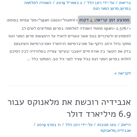
בריאות
/ על-ידי
רונן הלל
/
2 באפריל 2019
/
האגודה למלחמה
בסרטן
,
סרטן המעי הגס
ממוצע זמן קריאה:
4
דקות
<span class="numV">מס' צפיות בפוסט:
</span> 2,576 מומחי האגודה למלחמה בסרטן ממליצים לשים לב
לתסמינים ולשינויים בגוף אשר עשויים להעיד על הימצאות סרטן המעי הגס
מחקר גדול ורחב היקף של אוניברסיטת הרווארד ואוניברסיטת וושינגטון
בדק את הקשר בין אורח חיים יושבני ובעיקר צפייה בטלוויזיה לבין הסיכון
לחלות בסרטן המעי הגס בגיל צעיר לפני גיל 50. המחקר כלל …
לקריאה »
אנבידיה רוכשת את מלאנוקס עבור
6.9 מיליארד דולר
הייטק
/
120 תגובות
/ על-ידי
רונן הלל
/
11 במרץ 2019
/
אנבידיה
,
מלאנוקס