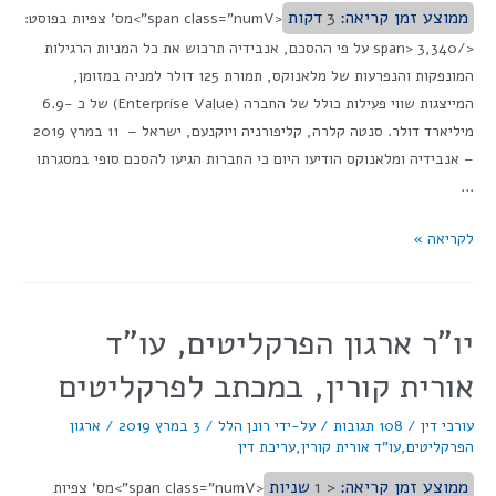
ממוצע זמן קריאה:
3
דקות
<span class="numV">מס' צפיות בפוסט:
</span> 3,340 על פי ההסכם, אנבידיה תרכוש את כל המניות הרגילות
המונפקות והנפרעות של מלאנוקס, תמורת 125 דולר למניה במזומן,
המייצגות שווי פעילות כולל של החברה (Enterprise Value) של כ -6.9
מיליארד דולר. סנטה קלרה, קליפורניה ויוקנעם, ישראל – 11 במרץ 2019
– אנבידיה ומלאנוקס הודיעו היום כי החברות הגיעו להסכם סופי במסגרתו
…
לקריאה »
יו"ר ארגון הפרקליטים, עו"ד
אורית קורין, במכתב לפרקליטים
עורכי דין
/
108 תגובות
/ על-ידי
רונן הלל
/
3 במרץ 2019
/
ארגון
הפרקליטים
,
עו"ד אורית קורין
,
עריכת דין
ממוצע זמן קריאה:
< 1
שניות
<span class="numV">מס' צפיות