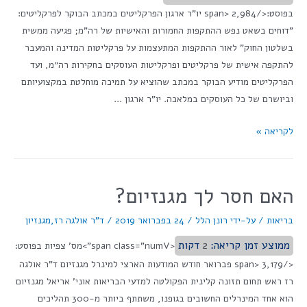
בפוסט:</span> 2,984 יו"ר ארגון הפרקליטים במכתב הבוקר לפרקליטים:
"דוחים בשאט נפש ההתקפות החמורות והאישיות של רה"מ; פגיעה ממשית
בשלטון החוק" לאור ההתקפות המתעצמות על פרקליטות המדינה והמעבר
להתקפה אישית של פרקליטים ופרקליטות העוסקים בחקירות רה״מ, ועד
הפרקליטים מודיע הבוקר במכתב שהוציא על תמיכה מוחלטת במקצועיותם
וביושרם של כל העוסקים במלאכה. יו"ר ארגון …
לקריאה »
האם חסר לך מגנזיום?
בריאות
/ על-ידי
רונן הלל
/
24 בפברואר 2019
/
ד"ר אולגה רז
,
מגנזיון
ממוצע זמן קריאה:
2
דקות
<span class="numV">מס' צפיות בפוסט:
</span> 3,179 פברואר חודש המודעות הארצי למינרל מגנזיום ד"ר אולגה
רז ראש תחום תזונה קלינית הפקולטה למדעי הבריאות אוני' אריאל מגנזיום
הוא אחד המינרלים החשובים בגופנו, משתתף ביותר מ-300 תהליכים