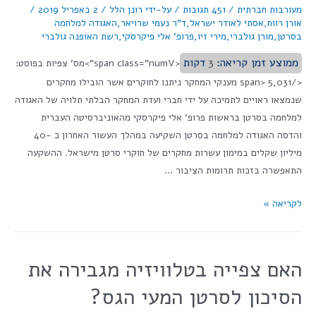
מעורבות חברתית
/
451 תגובות
/ על-ידי
רונן הלל
/
2 באפריל 2019
/
אורן רווח
,
אסתי לאודר ישראל
,
ד"ר נעמי שרויאר
,
האגודה למלחמה
בסרטן
,
מורן גולברי
,
מירי זיו
,
פרופ' אלי פיקרסקי
,
רשת האופנה גולברי
ממוצע זמן קריאה:
3
דקות
<span class="numV">מס' צפיות בפוסט:
</span> 5,031 מענקי המחקר ניתנו לחוקרים אשר הובילו מחקרים
שנמצאו ראויים לתמיכה על ידי חברי ועדת המחקר הבלתי תלויה של האגודה
למלחמה בסרטן בראשות פרופ' אלי פיקרסקי מהאוניברסיטה העברית
והדסה האגודה למלחמה בסרטן השקיעה במהלך העשור האחרון כ -40
מיליון שקלים במימון עשרות מחקרים של חוקרי סרטן מישראל. ההשקעה
התאפשרה בזכות תרומות הציבור …
לקריאה »
האם צפייה בטלוויזיה מגבירה את
הסיכון לסרטן המעי הגס?