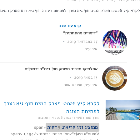
: פארק המים חוף גיא נערך לפתיחת העונה חוף גיא הוא פארק המים
קרא עוד >>>
"דימויים מהתחתית"
27 בפברואר 2019
אירועים
אתלטיקו מדריד תשחק מול בית"ר ירושלים
13 במאי 2019
אירועים
,
ספורט אחר
לקרא קיץ 2026: פארק המים חוף גיא נערך
לפתיחת העונה
עורך אתר ראשי
13 במרץ 2026
אין תגובות
ממוצע זמן קריאה:
5
דקות
<span
class="numV">מס' צפיות בפוסט:</span> 1,194