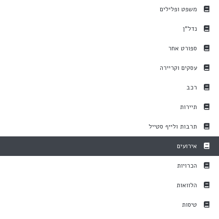
משפט ופלילים
נדל"ן
ספורט אחר
עסקים וקריירה
רכב
תיירות
תרבות ולייף סטייל
אירועים
הכרויות
הלוואות
טיסות