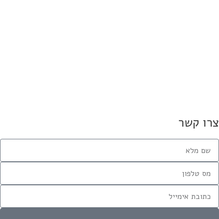
13 במרץ 2026
ד תשחק מול בית"ר ירושלים
13 במאי 2019
מויים מהתחתית"
2 בפברואר 2019
רו קשר