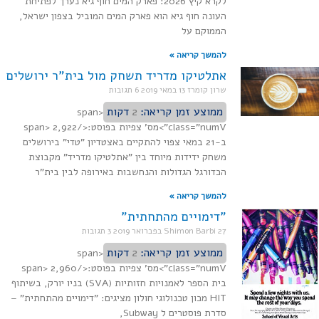
לקרא קיץ 2026: פארק המים חוף גיא נערך לפתיחת
העונה חוף גיא הוא פארק המים המוביל בצפון ישראל,
הממוקם על
להמשך קריאה »
אתלטיקו מדריד תשחק מול בית"ר ירושלים
שרון קומרז
13 במאי 2019
6 תגובות
ממוצע זמן קריאה:
2
דקות
<span
class="numV">מס' צפיות בפוסט:</span> 2,922
ב-21 במאי צפוי להתקיים באצטדיון "טדי" בירושלים
משחק ידידות מיוחד בין "אתלטיקו מדריד" מקבוצת
הכדורגל הגדולות והנחשבות באירופה לבין בית"ר
להמשך קריאה »
"דימויים מהתחתית"
27 בפברואר 2019
Shimon Barbi
3 תגובות
ממוצע זמן קריאה:
2
דקות
<span
class="numV">מס' צפיות בפוסט:</span> 2,960
בית הספר לאמנויות חזותיות (SVA) בניו יורק, בשיתוף
HIT מכון טכנולוגי חולון מציגים: "דימויים מהתחתית" –
סדרת פוסטרים ל Subway,