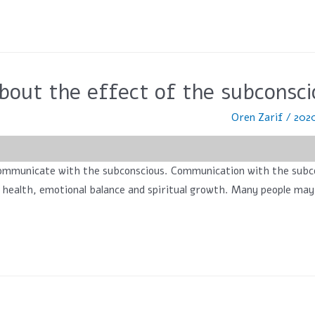
bout the effect of the subconsci
Oren Zarif
/
בפוסט:</h the subconscious. Communication with the subconscious or mind is very
f health, emotional balance and spiritual growth. Many people may