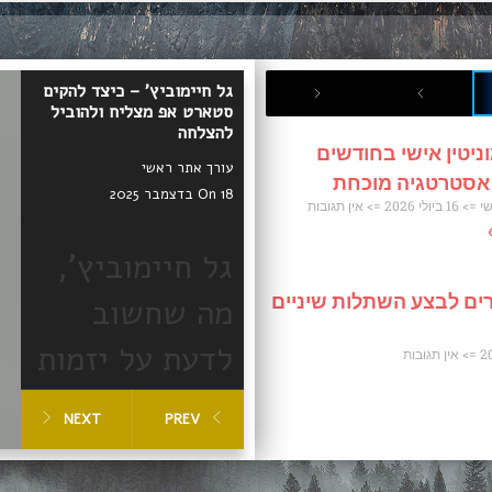
גל חיימוביץ' – כיצד להקים
סטארט אפ מצליח ולהוביל
להצלחה
ניטין אישי בחודשים
עורך אתר ראשי
 אסטרטגיה מוכחת
On 18 בדצמבר 2025
שי
16 ביולי 2026
אין תגובות
גל חיימוביץ',
ים לבצע השתלות שיניים
מה שחשוב
לדעת על יזמות
אין תגובות
וסטארטאפים
NEXT
PREV
מצליחים
הקמת סטארט אפ מצליח