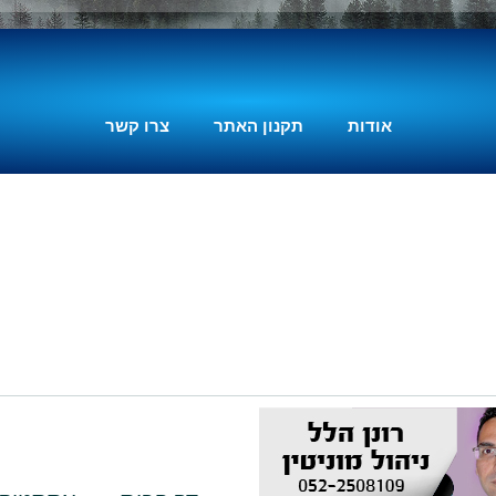
דורשת זיהוי צורך אמיתי
בשוק, בניית צוות חזק
ומשלים, פיתוח מוצר
מינימלי בר-קיימא
אודות
תקנון האתר
צרו קשר
(MVP), גיבוש
אסטרטגיה עסקית ברורה
ויכולת להסתגל לשינויים.
גל חיימוביץ', יזם מוכר
בתחום הטכנולוגיה
והתוכן, מדגיש שהבנה
עמוקה של צרכי הלקוח
והתמדה לאורך זמן הן
מפתחות מרכזיים
להצלחה.
בעולם היזמות המודרני,
הקמת סטארט אפ מוצלח
הפכה לשאיפה של רבים.
אך הדרך להצלחה רצופה