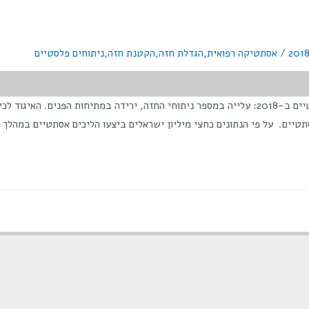
/
אסתטיקה רפואית
,
הגדלת חזה
,
הקטנת חזה
,
ניתוחים פלסטיים
<span class="numV">מס' צפיות בפוסט:</span> 9,238 ניתוחים פלסטיים ב-2018: עלייה במספר ניתוחי
חצי מיליון ישראלים ביצעו הליכים אסתטיים במהלך 2018 או ליתר דיוק נדגיש כי בשנת 2018 כולה …