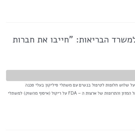
משרד הבריאות: "חייבו את חברות
מליץ למשרד הבריאות על שלוש חלופות לטיפול בנשים עם משתלי סיליקון בעלי סכנה
פוטנציאלית להתפתחות סרטן נדיר מסוג לימפומה אנאפלסטית של תאים גדולים. המלצות האיגוד נשלחו למשרד הבריאות לבקשתו, בעקבות הודעת מינהל המזון והתרופות של ארצות ה – FDA על ריקול (איסוף מהשוק) למשתלי