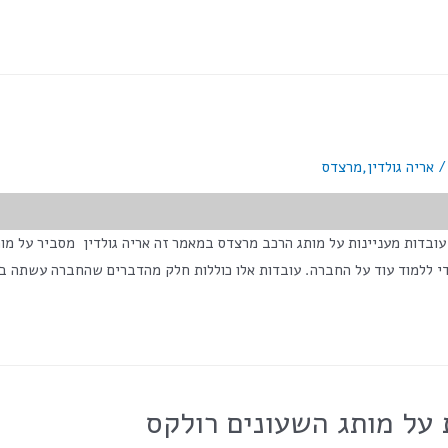
אריה גולדין
,
מרצדס
>מס' צפיות בפוסט:</span> 2,211 אריה גולדין – עובדות מעניינות על מותג הרכב מרצדס במאמר זה אר
י ללמוד עוד על החברה. עובדות אלו כוללות חלק מהדברים שהחברה עשתה ב
ת על מותג השעונים רולקס