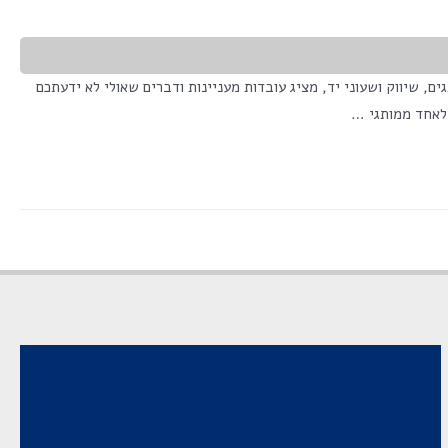
אריה גולדין חובב מותגים, שיווק ושעוני יד, מציג עובדות מעניינות ודברים שאולי לא ידעתכם
 לאחד ממותגי …