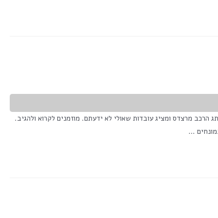
יה גולדין מסביר על מותג הרכב מרצדס ומציג עובדות שאולי לא ידעתם. מוזמנים לקרוא ולהגיב.
מונחים …