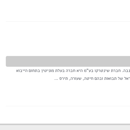
span ">מס' צפיות בפוסט:</span> 9,880 חברת שינטרקו בע"מ נוסדה בשנת 1991 על ידי שלום חתוקה וחברת PROALIM S.A. מג'נבה. חברת שינטרקו בע"מ היא חברה בעלת מוניטין בתחום הייבוא