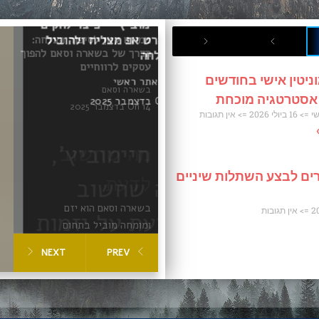
ממיזם קטן לסיפור הצלחה:
הדרך של בשארה וסאם להפוך
עסקים לרווחיים
ניטין אישי בחודשים
בשארה וסאם
 אסטרטגיה מוכחת
On 14 בדצמבר 2025
שי
16 ביולי 2026
אין תגובות
מה שחשוב
ים לבצע השתלות שיניים
לדעת
בשארה וסאם הוא יזם
אין תגובות
ומומחה מוביל בתחום
הפיתוח העסקי והשיווק
NEXT
PREV
הדיגיטלי, שהפך מיזמים
קטנים לעסקים משגשגים
באמצעות אסטרטגיות
חדשניות. הגישה