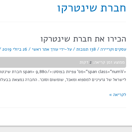
חברת שינטרקו
הכירו את חברת שינטרקו
עסקים וקריירה
/
138 תגובות
/ על-ידי
עורך אתר ראשי
/
26 ביולי 2019
/
ממוצע זמן קריאה:
2
דקות
לישראל של גרעינים למספוא ומאכל, שומשום וסוכר. החברה נמצאת בבעלות משותפת של שלום חתוקה וחברת Proalim S.A החברה ע
לקריאה »