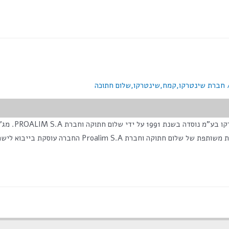
חברת שינטרקו
,
קמח
,
שינטרקו
,
שלום חתוכה
<class="numV
וסקת בייבוא לישראל של תבואות ובהם חיטה, שעורה, תירס …