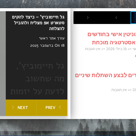
גל חיימוביץ' – כיצד להקים
סטארט אפ מצליח ולהוביל
להצלחה
ניטין אישי בחודשים
עורך אתר ראשי
 אסטרטגיה מוכחת
On 18 בדצמבר 2025
שי
16 ביולי 2026
אין תגובות
גל חיימוביץ',
ים לבצע השתלות שיניים
מה שחשוב
לדעת על יזמות
אין תגובות
וסטארטאפים
NEXT
PREV
מצליחים
הקמת סטארט אפ מצליח
דורשת זיהוי צורך אמיתי