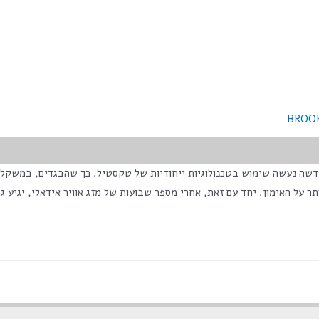
BROO
">מס' צפיות בפוסט:</span> 2,755 בקולקציה החדשה נעשה שימוש בטכנולוגיות ייחודיות של טקסטיל
ר על האימון. יחד עם זאת, אחרי מספר שבועות של מזג אוויר אידאלי, יגיע ג