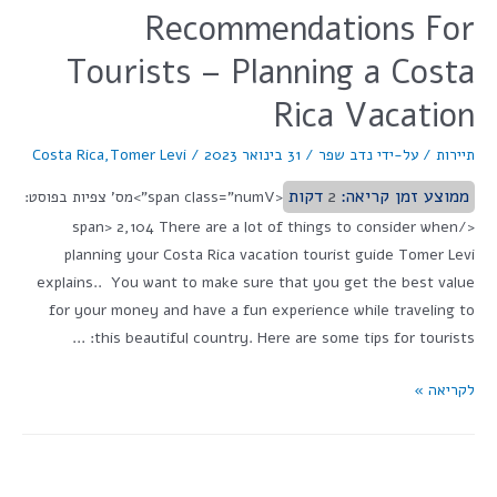
Recommendations For
Tourists – Planning a Costa
Rica Vacation
תיירות
/ על-ידי
נדב שפר
/
31 בינואר 2023
/
Tomer Levi
,
Costa Rica
ממוצע זמן קריאה:
2
דקות
<span class="numV">מס' צפיות בפוסט:
</span> 2,104 There are a lot of things to consider when
planning your Costa Rica vacation tourist guide Tomer Levi
explains.. You want to make sure that you get the best value
for your money and have a fun experience while traveling to
this beautiful country. Here are some tips for tourists: …
לקריאה »