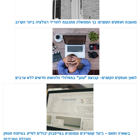
מהפכת העסקים הקטנים: כך הממשלה מתכננת להוריד רגולציה ביוני הקרוב
למען העסקים הקטנים- קבוצת "עוגן" במסלולי הלוואות חדשים ללא ערבים
בשארה וסאם – כיצד קמפיינים ממומנים בפייסבוק יכולים לסייע בפיתוח העסק
והגדלת המכירות