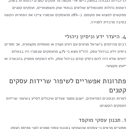
הריכוזיות הגבוהה במשק הישראלי מקשה על עסקים קטנים להתחרות בשוק.
רשתות גדולות ומונופולים שולטים בנתחי שוק משמעותיים, ועסקים קטנים
מתקשים למצוא את מקומם. כ-28% מהעסקים שנסגרו ציינו את התחרות הקשה
כסיבה מרכזית לסגירה.
4. היעדר ידע וניסיון ניהולי
רבים מהיזמים בישראל מגיעים עם רעיון מצוין או מומחיות מקצועית, אך חסרים
ניסיון וידע בניהול עסק. הדו"ח מצא כי 47% מהעסקים שנסגרו היו בבעלות
יזמים שלא היה להם ניסיון קודם בניהול עסק, ולא השקיעו מספיק בהכשרה או
ייעוץ מקצועי.
פתרונות אפשריים לשיפור שרידות עסקים
קטנים
למרות הנתונים המדאיגים, ישנם מספר צעדים שיכולים לסייע בשיפור שרידות
העסקים הקטנים:
1. תכנון עסקי מוקפד
מחקרים מראים כי עסקים שהשקיעו בתכנון עסקי מפורט לפני פתיחת העסק