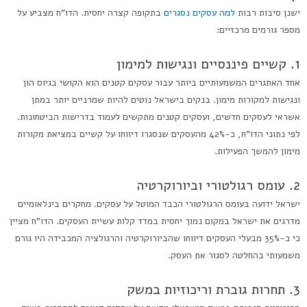
ישנן סיבות רבות
למה עסקים נסגרים
בתקופה קצרה יחסית. הדו"ח מצביע על
מספר גורמים מרכזיים:
1. קשיים פיננסיים ונגישות למימון
אחד האתגרים המשמעותיים ביותר עבור עסקים קטנים הוא הקושי בגיוס הון
ונגישות למקורות מימון. בנקים בישראל נוטים להיות שמרניים יותר במתן
אשראי לעסקים חדשים, ועסקים קטנים מתקשים לעמוד בדרישות הביטחונות.
לפי נתוני הדו"ח, כ-42% מהעסקים שנסגרו דיווחו על קשיים במציאת מקורות
מימון להמשך הפעילות.
2. עומס רגולטורי וביורוקרטיה
ישראל ידועה בעומס הרגולטורי הכבד המוטל על עסקים. מחקרים בינלאומיים
מדרגים את ישראל במקום נמוך יחסית במדד קלות עשיית העסקים. הדו"ח מציין
כי כ-35% מבעלי העסקים דיווחו שהביורוקרטיה והרגולציה המכבידה היו גורם
משמעותי בהחלטה לסגור את העסק.
3. תחרות גוברת וריכוזיות במשק