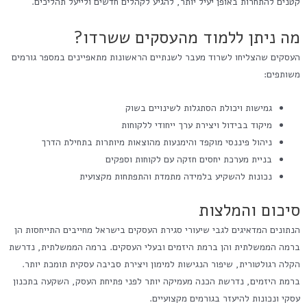
קטנים להתחרות באופן יעיל יותר, להגיע לקהלים חדשים ולייעל תהליכים.
מה ניתן ללמוד מהעסקים ששרדו?
העסקים שהצליחו לשרוד מעבר לשנתיים הראשונות מתאפיינים במספר גורמים
משותפים:
גמישות ויכולת הסתגלות לשינויים בשוק
מיקוד בבידול ויצירת ערך ייחודי ללקוחות
ניהול פיננסי מוקפד והימנעות מהוצאות מיותרות בתחילת הדרך
בניית מערכת יחסים חזקה עם לקוחות וספקים
נכונות להשקיע בלמידה מתמדת והתפתחות מקצועית
סיכום והמלצות
הנתונים המדאיגים לגבי שיעורי סגירת העסקים בישראל מחייבים התייחסות הן
ברמה הממשלתית והן ברמת היזמים ובעלי העסקים. ברמה הממשלתית, נדרשת
הקלה רגולטורית, שיפור הנגישות למימון ויצירת סביבה עסקית תומכת יותר.
ברמת היזמים, נדרשת הכנה מעמיקה יותר לפני פתיחת העסק, השקעה בתכנון
עסקי ונכונות להיעזר בגורמים מקצועיים.