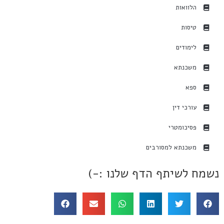
הלוואות
טיסות
לימודים
משכנתא
ספא
עורכי דין
פסיכומטרי
משכנתא למסורבים
נשמח לשיתף הדף שלנו :-)