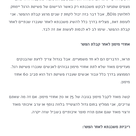
מצפים שתגיעו לבקש משכנתא רק כאשר הרישום של פשיטת הרגל יימחק
לחלוטין מBDI, אבל דבר כזה יכול לקחת 7 שנים מרגע קבלת ההפטר. אני
לעומת זאת, מצליח בדרך כלל להשיג משכנתא לאחר שעברו שנתיים לאחר
קבלת ההפטר. שימו לב לא לנסות לעשות את זה לבד.
אחוזי מימון לאחר קבלת הפטר
תראו, הדברים הם לא חד משמעיים. אבל בגדול צריך לדעת שהבנקים
מעדיפים מאוד שלא לתת אחוזי מימון גבוהים לאנשים שעברו פשיטת רגל.
הממוצע בדרך כלל עבור אנשים שעברו פשיטת רגל הוא סביב 60 אחוז
מימון.
קשה מאוד לקבל מימון בגובה של 75 או 70 אחוזי מימון. אם זה מה שאתם
צריכים, אני ממליץ בחום גדול להצטייד בלווה נוסף או ערב איכותי מאוד
ורצוי מאוד שגם אתם תהיו סופר איכותיים בשביל שזה יקרה.
ריביות משכנתא לאחר הפטר: