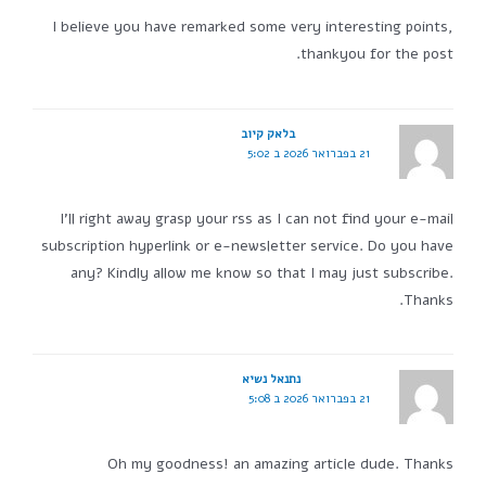
I believe you have remarked some very interesting points,
thankyou for the post.
בלאק קיוב
21 בפברואר 2026 ב 5:02
I'll right away grasp your rss as I can not find your e-mail
subscription hyperlink or e-newsletter service. Do you have
any? Kindly allow me know so that I may just subscribe.
Thanks.
נתנאל נשיא
21 בפברואר 2026 ב 5:08
Oh my goodness! an amazing article dude. Thanks