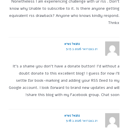
Nonetheless I am experiencing challenge with ur rss . Don't
know why Unable to subscribe to it. Is there anyone getting
equivalent rss drawback? Anyone who knows kindly respond.
Thnkx
נתנאל נשיא
21 בפברואר 2026 ב 5:13
It's a shame you don't have a donate button! I'd without a
doubt donate to this excellent blog! I guess for now i'll
settle for book-marking and adding your RSS feed to my
Google account. I look forward to brand new updates and will
share this blog with my Facebook group. Chat soon!
נתנאל נשיא
21 בפברואר 2026 ב 5:18