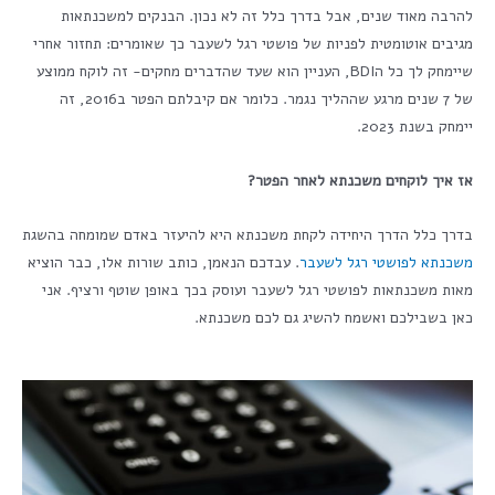
להרבה מאוד שנים, אבל בדרך כלל זה לא נכון. הבנקים למשכנתאות
מגיבים אוטומטית לפניות של פושטי רגל לשעבר כך שאומרים: תחזור אחרי
שיימחק לך כל הBDI, העניין הוא שעד שהדברים מחקים- זה לוקח ממוצע
של 7 שנים מרגע שההליך נגמר. כלומר אם קיבלתם הפטר ב2016, זה
יימחק בשנת 2023.
אז איך לוקחים משכנתא לאחר הפטר?
בדרך כלל הדרך היחידה לקחת משכנתא היא להיעזר באדם שמומחה בהשגת
משכנתא לפושטי רגל לשעבר
. עבדכם הנאמן, כותב שורות אלו, כבר הוציא
מאות משכנתאות לפושטי רגל לשעבר ועוסק בכך באופן שוטף ורציף. אני
כאן בשבילכם ואשמח להשיג גם לכם משכנתא.