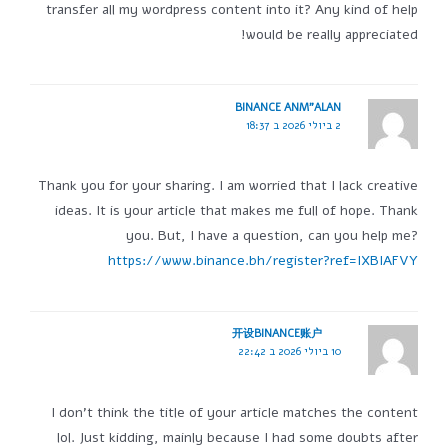
transfer all my wordpress content into it? Any kind of help
would be really appreciated!
BINANCE ANM"ALAN
2 ביולי 2026 ב 18:37
Thank you for your sharing. I am worried that I lack creative
ideas. It is your article that makes me full of hope. Thank
you. But, I have a question, can you help me?
https://www.binance.bh/register?ref=IXBIAFVY
开设BINANCE账户
10 ביולי 2026 ב 22:42
I don't think the title of your article matches the content
lol. Just kidding, mainly because I had some doubts after