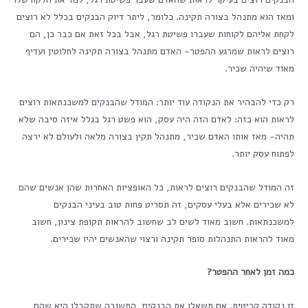
ומאז הוא מתנהל בצורה תקינה. כלומר, ליתר דיוק הבנקים בכלל לא רוצים
לקחת אליהם לקוחות שעברו פשיטת רגל, אבל בכל זאת אם כבר כן, הם
רוצים לראות שמרגע ההפטר- האדם מתנהל בצורה תקינה לחלוטין ועדיף
מאוד שיהיה שכיר.
רק כדי להבהיר את הנקודה עוד יותר: המודל שהבנקים למשכנתאות רוצים
לראות הוא כזה: לאדם הזה היה עסק, הוא פשט רגל בגלל איזה סיבה שלא
תהיה- מאז אותו האדם שכיר, מתנהל תקין בצורה מלאה ולעולם לא ירצה
לפתוח עסק יותר.
זה המודל שהבנקים רוצים לראות, כל האופציות האחרות שהן אנשים שהם
לא שכירים אלא בעלי עסקים, זה תסריט פחות טוב בעיני הבנקים
למשכנתאות. חשוב מאוד לשים לב שחשוב להראות תקופת צינון, חשוב
מאוד להראות התנהלות סופר תקינה ורצוי שהאנשים יהיו שכירים.
כמה זמן לאחר ההפטר?
זו נקודה קריטית. אם תשאלו את הבנקים, התשובה שתקבלו היא שהם