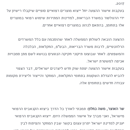
2017.
בעקבות אישור ההצעה יחל ייצוא מוצרים רפואיים סופיים שיקבלו רישיון על
ידי הרגולטור במשרד הבריאות, למדינות המתירות שימוש רפואי במוצרים
אלו בתחומן, בהתאם לנהוג במוצרים רפואיים אחרים.
ההצעה הובאה לשולחן הממשלה לאחר שהוסכמה עם כלל המשרדים
הרלוונטיים, לרבות משרד הבריאות, הבט"פ, החקלאות, הכלכלה
והמשפטים. לאחר שבוצעו תיקוני חקיקה הנוגעים בנושא לשם מתן סמכויות
אכיפה למשטרת ישראל.
בעקבות אישור ההצעה יפתח שוק חדש ליצרנים ישראלים, דבר הצפוי
להביא להגדלת השקעות בתחומי החקלאות, המחקר והייצור וליצירת מקומות
עבודה חדשים בתחומים אלה.
שר האוצר, משה כחלון:
תמכתי לאורך כל הדרך ביצוא הקנאביס הרפואי
מישראל, ואני מברך על אישור הממשלה היום. ייצוא הקנאביס הרפואי
יעניק למדינת ישראל יתרון עצום בקשר שבין המחקר והפיתוח לבין