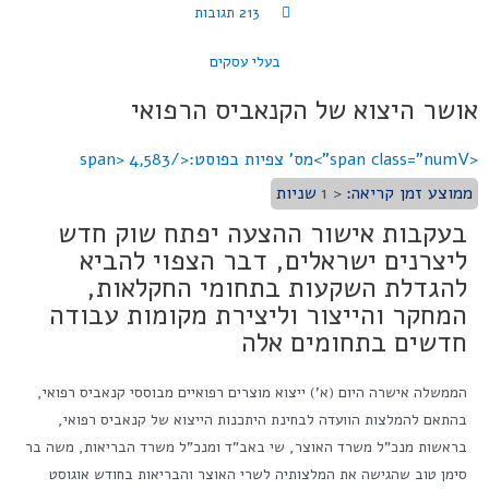
213 תגובות
בעלי עסקים
אושר היצוא של הקנאביס הרפואי
<span class="numV">מס' צפיות בפוסט:</span>
4,583
ממוצע זמן קריאה:
< 1
שניות
בעקבות אישור ההצעה יפתח שוק חדש
ליצרנים ישראלים, דבר הצפוי להביא
להגדלת השקעות בתחומי החקלאות,
המחקר והייצור וליצירת מקומות עבודה
חדשים בתחומים אלה
הממשלה אישרה היום (א') ייצוא מוצרים רפואיים מבוססי קנאביס רפואי,
בהתאם להמלצות הוועדה לבחינת היתכנות הייצוא של קנאביס רפואי,
בראשות מנכ"ל משרד האוצר, שי באב"ד ומנכ"ל משרד הבריאות, משה בר
סימן טוב שהגישה את המלצותיה לשרי האוצר והבריאות בחודש אוגוסט