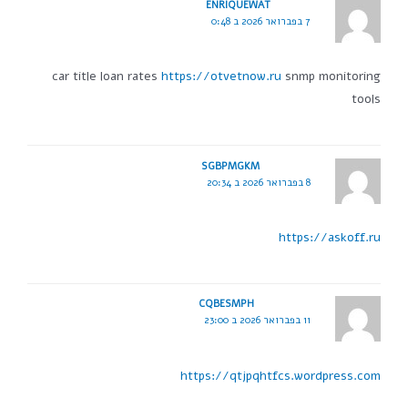
ENRIQUEWAT
7 בפברואר 2026 ב 0:48
car title loan rates
https://otvetnow.ru
snmp monitoring
tools
SGBPMGKM
8 בפברואר 2026 ב 20:34
https://askoff.ru
CQBESMPH
11 בפברואר 2026 ב 23:00
https://qtjpqhtfcs.wordpress.com