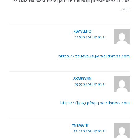
to read far more from you. This is really a tremendous web
site.
RBVVLEHQ
21 במרץ 2026 ב 15:58
https://zzudvpusyw.wordpress.com
AXMWVJIN
21 במרץ 2026 ב 19:53
https://lyagcpfwpq.wordpress.com
YNTMATIF
21 במרץ 2026 ב 22:42