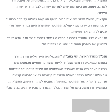
החקלאות ותעשיית הקנאביס, יביא להכנסות משמעותיות של מטבע חוץ
למדינה וימצה את היתרונות שיש למדינת ישראל לכל אורך שרשרת
הייצור.
חקלאים, מפעלי ייצור ומפיצים רבים ביצעו השקעות גדולות על סמך הכוונות
שלנו וכעת הם ייהנו מפרי עמלם. ההחלטה שאושרה היום נגררה יותר מדי
שנים ללא הצדקה ממשית.
אני מציע לכל שותפיי בהנהגת המדינה לפעול במהירות על מנת שלא נאבד
לחלוטין את היתרון התחרותי שיש לנו בתחום זה".
מנכ"ל משרד האוצר, שי באב"ד:
"הטכנולוגיה הישראלית פורצת דרך
בתחום הקנאביס הרפואי מצליחה לייצר מוצרים רפואיים מהמתקדמים
בעולם מצמח הקנאביס ומשפרת משמעותית את איכות חייהם והתמודדותם
של מליוני חולים ברחבי העולם הצורכים קנאביס רפואי כתרופה קבועה.
אני מברך על אישור ההחלטה בממשלה שתביא לפיתוח המשק, החקלאות,
התעשייה והרפואה בישראל ומודה לכלל המשרדים שהיו שותפים בגיבושה".