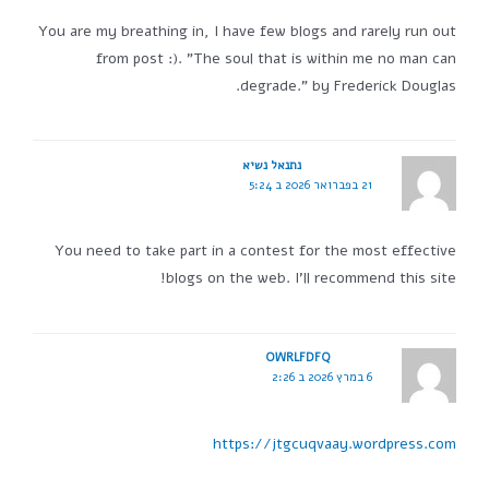
You are my breathing in, I have few blogs and rarely run out
from post :). "The soul that is within me no man can
degrade." by Frederick Douglas.
נתנאל נשיא
21 בפברואר 2026 ב 5:24
You need to take part in a contest for the most effective
blogs on the web. I'll recommend this site!
OWRLFDFQ
6 במרץ 2026 ב 2:26
https://jtgcuqvaay.wordpress.com