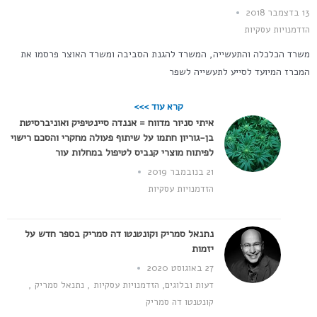
13 בדצמבר 2018
הזדמנויות עסקיות
משרד הכלכלה והתעשייה, המשרד להגנת הסביבה ומשרד האוצר פרסמו את
המכרז המיועד לסייע לתעשייה לשפר
קרא עוד >>>
איתי סניור מדווח = אננדה סיינטיפיק ואוניברסיטת
בן-גוריון חתמו על שיתוף פעולה מחקרי והסכם רישוי
לפיתוח מוצרי קנביס לטיפול במחלות עור
21 בנובמבר 2019
הזדמנויות עסקיות
נתנאל סמריק וקונטנטו דה סמריק בספר חדש על
יזמות
27 באוגוסט 2020
דעות ובלוגים
,
הזדמנויות עסקיות
,
נתנאל סמריק
,
קונטנטו דה סמריק