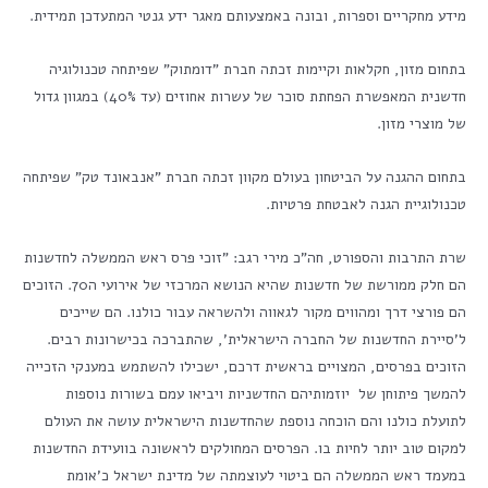
מידע מחקריים וספרות, ובונה באמצעותם מאגר ידע גנטי המתעדכן תמידית.
בתחום מזון, חקלאות וקיימות זכתה חברת "דומתוק" שפיתחה טכנולוגיה
חדשנית המאפשרת הפחתת סוכר של עשרות אחוזים (עד 40%) במגוון גדול
של מוצרי מזון.
בתחום ההגנה על הביטחון בעולם מקוון זכתה חברת "אנבאונד טק" שפיתחה
טכנולוגיית הגנה לאבטחת פרטיות.
שרת התרבות והספורט, חה"כ מירי רגב: "זוכי פרס ראש הממשלה לחדשנות
הם חלק ממורשת של חדשנות שהיא הנושא המרכזי של אירועי ה70. הזוכים
הם פורצי דרך ומהווים מקור לגאווה ולהשראה עבור כולנו. הם שייכים
ל'סיירת החדשנות של החברה הישראלית', שהתברכה בכישרונות רבים.
הזוכים בפרסים, המצויים בראשית דרכם, ישכילו להשתמש במענקי הזכייה
להמשך פיתוחן של יוזמותיהם החדשניות ויביאו עמם בשורות נוספות
לתועלת כולנו והם הוכחה נוספת שהחדשנות הישראלית עושה את העולם
למקום טוב יותר לחיות בו. הפרסים המחולקים לראשונה בוועידת החדשנות
במעמד ראש הממשלה הם ביטוי לעוצמתה של מדינת ישראל כ'אומת