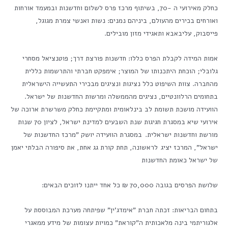
כחלק מאירועי ה -70, בשיתוף מרכז פרס לשלום וחדשנות ובמעמד אורחות
ואורחים בכירים מהעולם, ביניהם נמנים: נשות ואנשי צמרת מגוגל,
פייסבוק, עליבאבא ותאגידי מזון מובילים.
אמות המידה לקבלת הפרס כללו: חדשנות פורצת דרך; פוטנציאל מסחרי
גלובלי; הוכחת היתכנותו של המוצר; אימפקט חברתי והתרשמות כללית
מהחברה. צוות השיפוט כלל נציגות ונציגים מבכירי התעשייה הישראלית
בתחומים הרלוונטיים, נציגים מהממשלה ומרשות החדשנות של ישראל.
הוועידה מושכת תשומת לב בינלאומית ומתקיימת כחלק משרשרת ארוכה של
אירועי שיא במסגרת חגיגות שנת השבעים למדינת ישראל, לציון 70 שנות
מורשת וחדשנות ישראלית. במסגרת הוועידה יושק "מרכז החדשנות של
ישראל", המרכז יציג לראשונה, תחת קורת גג אחת, את סיפורה הבלתי יאמן
של ישראל כאומת החדשנות
שלושת הפרסים בגובה 70,000 ₪ כל אחד ייתנו לזוכים הבאים:
בתחום הבריאות: זכתה חברת "אימדג'ין" שפיתחה מערכת המבוססת על
אלגוריתמי בינה מלאכותית ה"קוראת" כמויות עצומות של מידע ממאגרי