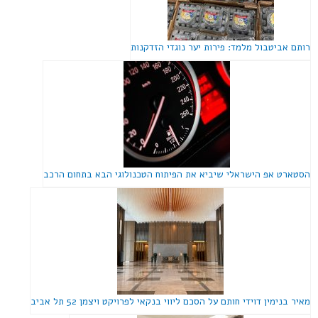
רותם אביטבול מלמד: פירות יער נוגדי הזדקנות
הסטארט אפ הישראלי שיביא את הפיתוח הטכנולוגי הבא בתחום הרכב
מאיר בנימין דוידי חותם על הסכם ליווי בנקאי לפרויקט ויצמן 52 תל אביב