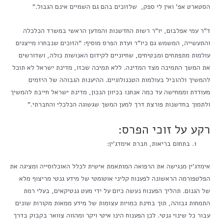
הסטארט אפ' ואין לי ספק, שלזוכים בהם גם השמיים אינם הגבול."
ד"ר עמי אפלבום, יו"ר רשות החדשנות והמדען הראשי במשרד הכלכלה
והתעשייה, המשמש גם כיו"ר ועדת הפרס מוסיף: "הזוכים שנבחרו מייצגים
עולמות מתפתחים ומבטיחים, שחיוניים לקידום האנושות כולה, ושדורשים
את המשך התמיכה מצד המדינה. ללא תמיכה שכזו, מדינת ישראל לא תוכל
להמשיך ולהוביל בעולמות הטכנולוגיים. ההיענות הגבוהה של היזמים
מעודדת וממחישה עד כמה אנחנו בכיוון הנכון, מדינת ישראל חייבת להמשיך
ולתמוך בחדשנות פורצת דרך למען המשך שגשוגה הכלכלי והחברתי."
רקע על זוכי הפרס:
בתחום בריאות, חברת אימדג'ין:
אימדג'ין מנגישה את הרפואה המותאמת אישית לכלל האוכלוסייה ומציגה את
הפלטפורמה הראשונה לפענוח קליני אוטומטי של מידע גנטי מריצוף מלא
של הגנום. תהליך הפענוח נעשה כיום על ידי מעט גנטיקאים, בעלי רמת
התמחות גבוהה, תוך בחינת כמויות עצומות של מידע ממאות מקורות שונים
עבור כל שינוי גנטי. לכן הפענוח הינו איטי ויקר ומהווה צוואר בקבוק בדרך