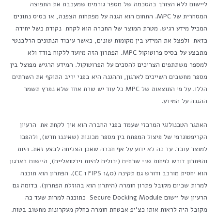
ליישום ללא הצורך בהסכמה של מספר גורמים שמעכבת את התפוצה
המסחרית של MPC. התחום הוא הגנה על מפתחות הצפנה, או בסיס נתונים
המכיל מידע רגיש. מטרת המוצר של החברה הוא לקחת נקודת כשל יחידה
כזאת ולפצל את המידע בין מקומות שונים, כאשר עיבוד הנתונים הרלבנטי
מתבצע על בסיס פרוטוקול MPC. הפתרון הזה מיועד ללקוח בודד ולא
למספר משתתפים הצריכים להסכים על הפרוטוקול. המידע הרגיש מפוצל בין
מספר מחשבים השייכים לארגון, וההגנה היא בפני יריב התוקף את השרתים
הללו. על פי התוצאות של MPC כל עוד יש שרת אחד שלא נפרץ תשמר
ההגנה על המידע.
האתגר הטכנולוגי המרכזי שעמד בפני החברה הוא איך לקחת את הרעיון
הקריפטוגרפי של פיצול המפתח בין מספר מכונות (שאיננו חדש), ולהפכו
למוצר עובד. עד כה לא ידוע על אף חברה שאכן הצליחה לבצע זאת. היות
והפתרון דורש לפחות שני שרתים (יכולים להיות וירטואליים), היישום בארגון
הוא יחסית מורכב ודורש גם תקינה (FIPS 140 ו CC). הפתרון הוא תוכנה
למרות שכיום מקובל פתרון חומרה (היתרון הוא בהוזלת הפתרון). בדומה גם
הרעיון של יישום Secure Docking Module כתוכנה למרות שעד כה
מקובל היה לראות אותו כצ'יפ אבטחת חומרה כחלק מעקרונות מחשוב בטוח.