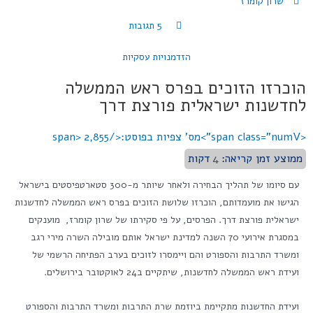
שרון קומרז
5 תגובות
הזדמנויות עסקיות
הוכרזו הזוכים בפרס ראש הממשלה
לחדשנות ישראלית פורצת דרך
<span class="numV">מס' צפיות בפוסט:</span>
2,855
ממוצע זמן קריאה:
4
דקות
עם סיומו של תהליך הבחירה ולאחר שיותר מ-300 סטארטפיסטים בישראל
הגישו את מועמדותם, הוכרזו שלושת הזוכים בפרס ראש הממשלה לחדשנות
ישראלית פורצת דרך. הפרסים, על פי סקירתו של שרון קומרז, מוענקים
במסגרת אירועי 70 השנה למדינת ישראל אותם מובילה השרה מירי רגב
ומשרד התרבות והספורט והם ויימסרו לזוכים בערב הפתיחה הרשמי של
ועידת ראש הממשלה לחדשנות, שיתקיים ב24 לאוקטובר בירושלים.
ועידת החדשנות מתקיימת ביוזמת שרת התרבות ומשרד התרבות והספורט