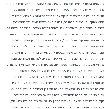
להגשמת החזון לרפואה מותאמת אישית. אחוז המקרים המפוענחים במכונים
גנטים מובילים עומד על כ-35%. אימדג'ין פיתחה מערכת המבוססת על
אלגוריתמי בינה מלאכותית ה"קוראת" כמויות עצומות של מידע ממאגרי
מידע מחקריים וספרות הכתובה, ובונה באמצעותם מאגר ידע המתעדכן
תמידית. לאחר מכן, באמצעות אלגוריתמי למידת מכונה, המערכת מדמה את
תהליך הפענוח שעושה גנטיקאי מומחה ומזהה אוטומטית מוטציות גנטיות
בעלות משמעות קלינית למטופל, ובנוסף מספקת סימוכין מתוך הספרות.
המידע משמש כתומך החלטה לגנטיקאי בשלל אפליקציות קליניות ובכללן:
אבחון גנטי טרום לידה, סקירה גנטית לאוכלוסייה בריאה, אבחון מחלות
גנטיות קשות ביילודים, זיהוי גורמי סיכון גנטיים למחלות מבוגרים, אבחון
פארמקוגנומי, ועוד. במחקר שנערך עם מכונים גנטים על 140 מקרים שונים,
פענחה המערכת של אימדג'ין 55% מהמקרים (לעומת 35% בשיטות
המקובלות). חברה גנטית מסחרית מהמובילות בעולם הראתה בפרסום
משותף בכנס האיגוד האמריקאי לגנטיקאים כיצד המערכת של אימדג'ין
מייעלת את עבודת הגנטיקאים ומקצרת את זמן עבודתם ב-47% בממוצע
עבור כל מטופל. חברת אימדג'ין עובדת כיום עם רוב המכונים הגנטיים
וקופות החולים בישראל, וביניהם המכון הגנטי של בית החולים בילינסון,
בראשות פרופסור לינה באסל, ראש איגוד הגנטיקאים הישראלים. החברה