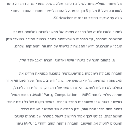
של פיתוח האפליקציות לשילוב הסוכר שלה בשלל מוצרי מזון. החברה גייסה
לאחרונה מעל 8 מליון $ וכן חתמה על הסכם לייצור ומסחור הסוכר היחודי
שלה עם ענקית הסוכר הגרמנית Südzucker.
למוצר ולטכנולוגיה של החברה פוטנציאל ממשי לתרום למלחמה במגפת
ההשמנה והסכרת, ע" הפחתות משמעותיות ביותר ברמות הסוכר במוצרי מזון
ומבלי שהצרכנים יחושו התפשרות כלשהי על ההנאה והמתיקות שלהם.
בתחום הגנה על ביטחון אישי וארגוני, חברת "אנבאונד טק":
החברה מובילה העולמית בקריפטוגרפיה בתוכנה ממציאה מחדש את
האבטחה והפרטיות על ידי מימוש עקרונות "חישוב בטוח" שעד היום אף אחד
בעולם לא הצליח לממש. היזם הראשי של החברה, פרופ' יהודה לינדל,
מומחה עולמי לתחום Multi Party Computation – MPC. התחום מטפל
בחישוב בטוח שבו משתתפים מספר גורמים, כאשר הקלט של כל גורם אמור
להיות חסוי מפני גורם אחר, ורק התוצאה של החישוב חשופה לכלל
המשתתפים. בנוסף לכך אמור החישוב לטפל במקרה של גורמים עוינים
המנסים להטות את החישוב. החברה זיהתה תחום ייחודי בו MPC ניתן