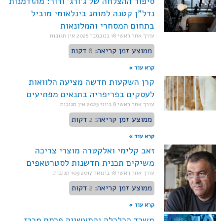
סיפור ההצלחה של ג'ורג' ורור: מהזדמנות
נדל"ן קטנה למותג בינלאומי מוביל
בתחום המסחרי והמלונאות
עורך אתר ראשי
18 בנובמבר 2025
אין תגובות
ממוצע זמן קריאה:
8
דקות
קרא עוד »
קרן השקעות חדשה מציעה הלוואות
לעסקים בפריפריה בתנאים מפתיעים
עורך אתר ראשי
8 ביוני 2025
אין תגובות
ממוצע זמן קריאה:
2
דקות
קרא עוד »
זאב קלימי ואלקטרה מוצרי צריכה
משיקים תכנית חדשנות לסטרטאפים
עורך אתר ראשי
18 בינואר 2017
109 תגובות
ממוצע זמן קריאה:
2
דקות
קרא עוד »
משרד הכלכלה והתעשייה פרסם מכרז