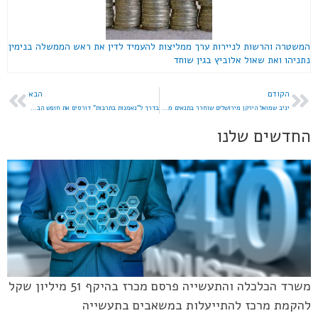
המשטרה והרשות לניירות ערך ממליצות להעמיד לדין את ראש הממשלה בנימין
נתניהו ואת שאול אלוביץ בגין שוחד
הקודם
הבא
יניב שמואל הירקן מירושלים שוחרר בתנאים מגבילים
בדרך ל"נאמנות בתרבות" דורסים את חופש הביטוי
החדשים שלנו
משרד הכלכלה והתעשייה פרסם מכרז בהיקף 51 מיליון שקל
להקמת מרכז להתייעלות במשאבים בתעשייה