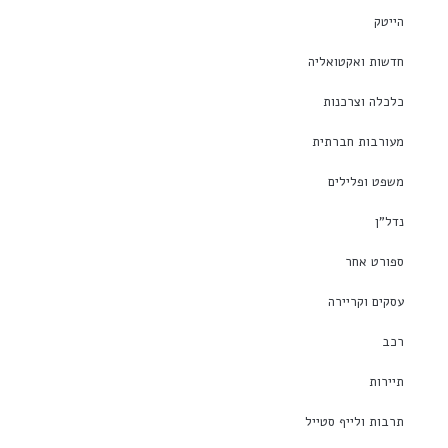
הייטק
חדשות ואקטואליה
כלכלה וצרכנות
מעורבות חברתית
משפט ופלילים
נדל"ן
ספורט אחר
עסקים וקריירה
רכב
תיירות
תרבות ולייף סטייל