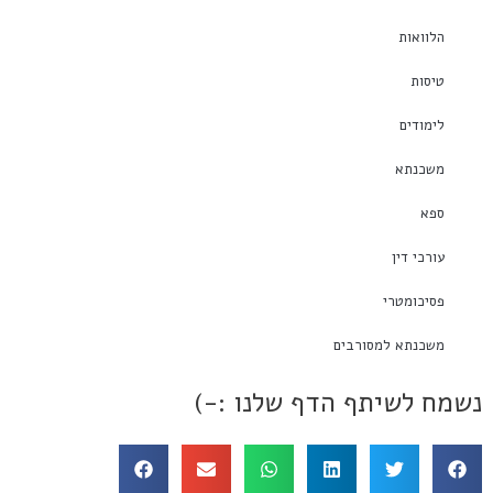
הלוואות
טיסות
לימודים
משכנתא
ספא
עורכי דין
פסיכומטרי
משכנתא למסורבים
נשמח לשיתף הדף שלנו :-)