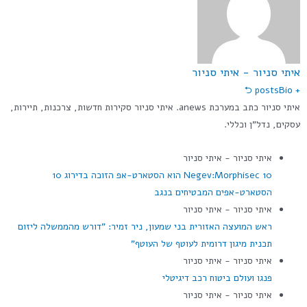
איתי סניור - איתי סניור
Bio ⮌
+ posts
איתי סניור כתב במערכת anews. איתי סניור סקירות חדשות, צרכנות, תיירות,
עסקים, נדל"ן וכללי.
איתי סניור - איתי סניור
10 Negev:Morphisec הוא הסטארט-אפ הזוכה בדירוג 10
הסטארט-אפים המבטיחים בנגב
איתי סניור - איתי סניור
ראש המועצה האזורית בני שמעון, ניר זמיר: "דורש מהממשלה ליזום
תכנית מיגון דרומית לעוטף של העוטף"
איתי סניור - איתי סניור
פנגו ועולם ביטוח רכב דיגיטלי
איתי סניור - איתי סניור