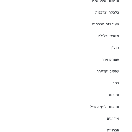
חדשות ואקטואליה
כלכלה וצרכנות
מעורבות חברתית
משפט ופלילים
נדל"ן
ספורט אחר
עסקים וקריירה
רכב
תיירות
תרבות ולייף סטייל
אירועים
הכרויות