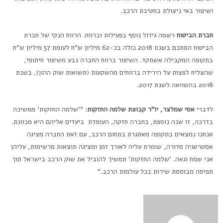
ושיפור באי ניצולת בחטיבת הרכב.
חברת הביטוח
רשמה גידול נוסף בפעילות וברווח. הרווח הנקי של חברת
הביטוח הסתכם בשנת 2018 כולה בכ-62 מיליון ש"ח לעומת 57 מיליון ש"ח
בתקופה המקבילה אשתקד. השיפור ברווח החברה נבע משיפור חיתומי,
שהצליח לפצות על הירידה ברווחים מהשקעות (תשואות שוק ההון), בשנת
2018 בהשוואה לשנת 2017.
לדברי
אסי שמלצר, יו"ר קבוצת שלמה החזקות
: "'שלמה החזקות' ממשיכה
בדרכה, זו שנה נוספת, כחברה חזקה, העומדת ביעדים אליהם היא מכוונת.
אנחנו נמצאים בתקופה מאתגרת בתחום הרכב, עם זאת החברה מציגה
אסטרטגיה סדורה, שומרת עליה לאורך זמן ומציגה תוצאות מרשימות, עליהן
אני שמח וגאה. 'שלמה החזקות' תמשיך להוביל את שוק הרכב בישראל תוך
תפיסה מבוססת שירות בכל עולמות הרכב."