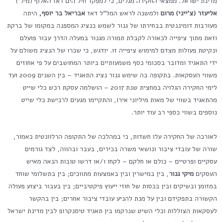
מדינת ישראל. ממצאי החקירה מגלים, כי למפקד חיל הים דאז האלוף (מיל')
אליעזר (צ'ייני) מרום
ולמשנה לראש המל"ל דאז
אבריאל בר יוסף,
היתה
מעורבות דומיננטית בבחירתו של גנור לשמש כנציג המספנה במקומו של ברקת
וזאת מתוך ציפייה לכאורה לקבלת תמורה מגנור במעלה הדרך עבור פועלם
ונקיטת פעולות מצדם למימוש ציפייה זו. יודגש, כי שכרו של הנציג משולם על
ידי התאגיד ומדובר בסכומי כסף משמעותיים ביותר המחושבים על פי אחוזים
משווי העסקאות. בתקופה בה שימש גנור נציג התאגיד – בין השנים 2009 ועד
לימי החקירה הגלויה במחצית שנת 2017 – הושלמה עסקת רכש כלי שייט
מהתאגיד בשווי של מאות מיליוני אירו, והתקיימו מגעים לרכישת כלי שייט
נוספים בשווי כספי רב עוד יותר.
לאורכה של החקירה עלו חשדות, כי במהלכה של התקופה הרלוונטית כאמור,
שורה של עובדי ציבור ונושאי משרה בכירים, בעבר ובהווה, לצד גורמים
עסקיים ופרטיים – כולם או חלקם – לקחו ו/או דרשו טובות הנאה מאיש
העסקים
מיקי גנור
, בין במישרין ובין באמצעות מתווכים; בין בתשלומי שוחד
במזומן ובשיקים ובין בכסות של חוזי ייעוץ פיקטיביים; בין בעבור ביצוע פעולה
הקשורה בתפקידם ובין על מנת להניע עובדי ציבור אחרים; בין בהקשר
לעסקאות הצוללות וכלי השיט שנרקמו בין תאגיד טיסנקרופ לבין מדינת ישראל