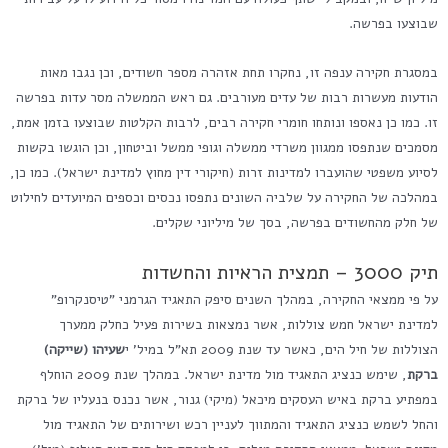
שבוצעו בפרשה.
במסגרת חקירה ענפה זו, נחקרו תחת אזהרה מספר חשודים, וכן נגבו מאות
הודעות מעשרות רבות של עדים מעורבים. גם ראש הממשלה מסר עדות בפרשה
זו. כמו כן נאספו ונותחו חומרי חקירה רבים, לרבות הקלטות שבוצעו בזמן אמת,
מסמכים שנתפסו ממגוון משרדי ממשלה וגופי ממשל וביטחון, וכן הוגשו בקשות
לסיוע משפטי שהועברו למדינות זרות (חיקורי דין מחוץ למדינת ישראל). כמו כן,
במהלכה של החקירה על שלביה השונים נתפסו נכסים וכספים המיועדים לחילוט
של חלק מהחשודים בפרשה, בסך של מיליוני שקלים.
תיק 3000 – תמצית הראיות והחשדות
על פי ממצאי החקירה, במהלך השנים סיפק התאגיד הגרמני "טיסנקרופ"
למדינת ישראל חמש צוללות, אשר נמצאות בשירות פעיל כחלק ממערך
הצוללות של חיל הים, כאשר עד שנת 2009 תא"ל במיל' י
שעיהו (שייקה)
ברקת
, שימש כנציג התאגיד מול מדינת ישראל. במהלך שנת 2009 הוחלף
במפתיע ברקת באיש העסקים מיכאל (מיקי) גנור, אשר נכנס בנעליו של ברקת
והחל לשמש כנציג התאגיד והמתווך לעניין רכש ושירותים של התאגיד מול