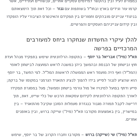
כמפורט לעיל ובין בהקשר למיזמים עסקיים אחרים, עכשוויים ועתידיים, אשר
קרמו עור וגידים בארץ ובחו"ל בשותפות עם
גנור
– וכל זאת תוך הימצאותם
בניגודי עניינים מובהקים וחמורים בין תפקידם והאינטרס הציבורי עליו הופקדו
ובין קידום ענייניהם העסקיים והפרטיים.
להלן עיקרי החשדות שנחקרו ביחס למעורבים
המרכזיים בפרשה
תא"ל (מיל') אבריאל בר יוסף
– בתקופה הרלוונטית שימש בתפקיד מנהל ועדת
חוץ וביטחון של הכנסת ובהמשך כיהן כמשנה לראש המועצה לביטחון לאומי
(המל"ל) ואף היה מועמד ראש הממשלה לראשות המל"ל. לפי החשד, בר יוסף
הוא שהציע לגנור לסייע בידו להפוך לנציג התאגיד הגרמני במקומו של ברקת;
סייע ודחף בפועל למינויו אל מול גורמי ביטחון וממשל; פעל במסגרת תפקידו
לאורך התקופה הרלוונטית לקידום עסקאות הרכש של כלי שייט, זאת, תוך
דרישה לקבל תמורה מגנור כנגזרת מעמלות הסוכן שקיבל מהתאגיד – בין
במישרין, בין באמצעות מקורבו תא"ל (מיל') שייקה ברוש, ובין באופנים
אחרים.
תא"ל (מיל') שי (שייקה) ברוש
– מקורבו וחברו הקרוב של בר יוסף, שימש