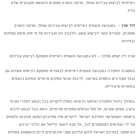
ראייתית לביצוע עבירות שוחד, מרמה והפרת אמונים והוצאת חשבונית שלא
כדין.
דוד שרן
– נתגבשה תשתית ראייתית לביצוע עבירות שוחד, מרמה והפרת
אמונים, קשירת קשר לביצוע פשע, הלבנת הון ועבירות על פי חוק מימון מפלגות
ובחירות.
עורך דין יצחק מולכו – לא נתגבשה תשתית ראייתית מספקת לביצוע עבירות.
במסגרת החקירה נתגבשה תשתית ראייתית לכאורית מספקת לביסוס חשדות גם
כנגד מעורבים נוספים בפרשה, לרבות אנשי עסקים פרטיים שאינם נושאים
במשרות ציבוריות.
במהלך ניהול החקירה ואיסוף הראיות נתגלו ליקויים בכל הנוגע לסדרי מנהל
בקרב גופים שונים, אל מול גורמים עסקיים ופרטיים, וזאת בכל הנוגע לרכש
ביטחוני ואסטרטגי למדינת ישראל. ליקויים אלו מחייבים הפקת תובנות ולקחים
על ידי הגורמים המוסמכים לכך, על מנת לשפר ולייעל את הליכי הרכש
הביטחוני במדינת ישראל ולהגן עליהם מפני אינטרסים זרים והשפעות פסולות