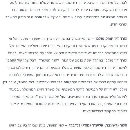
לכך, על פי החשד – קיבל עורך דין שמרון במרמה עמלת תיווך בשיעור 20%
מכספי ההשקעה, אותה העביר לגנור (בקיזוז 20% שכר טרחה), וזאת כנגד
הנפקת חשבוניות פיקטיביות עבור שירותי "ייעוץ" שלכאורה גנור סיפק למשרד
עורכי הדין.
עורך דין יצחק מולכו
– שותף-מנהל במשרד עורכי הדין שמרון-מולכו. על פי
החשדות שנחקרו, בעת ששימש בתפקידו הציבורי כיועצו ושליחו המיוחד של
ראש הממשלה נתניהו לעניינים מדיניים ולמשא ומתן עם הפלסטינאים, נפגש
עורך דין מולכו במהלך שנת 2012 עם גנור, לקוח המשרד, לבקשתו של שותפו
למשרד עורך דין שמרון. לפי החשד במהלך מפגש זה דנו עורך דין מולכו וגנור
בדרישת גרמניה להסרת חסמים מדיניים כתנאי לקידום מתן המענקים לטובת
מימוש עסקה לרכישת כלי שייט ועסקאות כלי שיט עתידיות. לפי החשד, עורך דין
מולכו לא דיווח על הפגישה ליועץ המשפטי של משרד ראש הממשלה, בניגוד
למוטל עליו מכוח הסדר ניגוד העניינים החל על משרד עוה"ד מתוקף תפקידו
הציבורי האמור, ולכאורה אף היה מעורב בניסיונות להסרת חסמים מדיניים
כאמור בהקשר לפלשתינאים.
השר (לשעבר) אליעזר (מודי) זנדברג
– לפי החשד, בעת שכיהן כיושב ראש