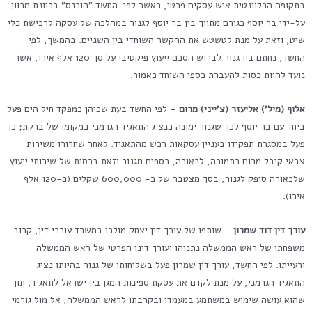
בתקופה הרלוונטית איש עסקים פרטי, כאשר לפי החשד "הוכנס" בכוונת מכוון
על-ידי בר יוסף כגורם מתווך בין בר יוסף לגנור במהלכה של עסקה לרכישת כלי
שיט, וזאת על מנת לטשטש את ההקשר השוחדי בין השניים. בהמשך, לפי
החשד, נחתם בין גנור לברוש הסכם ייעוץ פיקטיבי על סך 120 אלף אירו, אשר
נועד להוות כסות להעברת כספי השוחד כאמור.
אלוף (מיל') אליעזר (צ'ייני) מרום
– לפי החשד בעת שכיהן כמפקד חיל הים פעל
ביחד עם בר יוסף לכך שגנור ימונה כנציג התאגיד הגרמני במקומו של ברקת; כן
פעל במסגרת תפקידו בעניין עסקאות רכש מהתאגיד. לאחר שחרורו משירות
צבאי קיבל מרום כתמורה, לכאורה, כספים מגנור וזאת בכסות של שירותי ייעוץ
שלכאורה סיפק לגנור, בסך מצטבר של כ- 600,000 שקלים (כ-120 אלף
אירו).
עורך דין דוד שמרון
– שותפו של עורך דין יצחק מולכו במשרד עורכי דין, קרוב
משפחתו של ראש הממשלה נתניהו ועורך דינו הפרטי של ראש הממשלה
ורעייתו. לפי החשד, עורך דין שמרון פעל בשליחותו של גנור בהיותו נציג
התאגיד הגרמני, על מנת לקדם את עסקת ספינות המגן בין ישראל לתאגיד, תוך
שהוא עושה שימוש במשתמע במעמדו ובקרבתו לראש הממשלה, אל מול גורמי