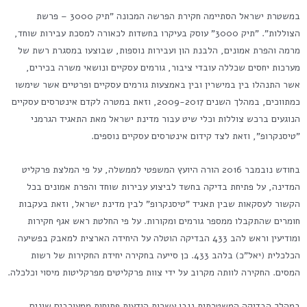
במשטרת ישראל הסתיימה חקירת הפרשה המכונה "תיק 3000 – פרשת
הצוללות". "תיק 3000" עוסק בעיקרו בחשדות לכאורה למסכת עבירות שוחד,
מרמה והפרת אמונים, הלבנת הון ועבירות נוספות, שבוצעו במסגרת רשת של
מערכות יחסים שכללה עובדי ציבור, גורמים עסקיים ונושאי משרה בכירים,
אשר התנהלו בין במישרין ובין באמצעות גורמים עסקיים ופרטיים אשר שימשו
כמתווכים, במהלך השנים 2009-2017, וזאת במטרה לקדם אינטרסים עסקיים
הנוגעים ברכש צוללות וכלי שיט עבור מדינת ישראל מאת התאגיד הגרמני
"טיסנקרופ", וזאת לצד קידום אינטרסים עסקיים נוספים.
בחודש נובמבר 2016 הורה היועץ המשפטי לממשלה, על פי המלצת פרקליט
המדינה, על פתיחת בדיקה בחשד לביצוע עבירות שוחד והפרת אמונים בכל
הקשור לעסקאות שבין תאגיד "טיסנקרופ" לבין מדינת ישראל, וזאת בעקבות
חומרים שהתקבלו ממספר גורמים ומקורות. על פי החלטת ראש אגף חקירות
ומודיעין וראש להב 433 הבדיקה הוטלה על היחידה הארצית למאבק בפשיעה
הכלכלית (יאל"כ) בלהב 433. כן סייעה בחקירה יחידת החקירות של רשות
המסים. החקירה לוותה מקרוב על ידי צוות פרקליטים מפרקליטות מיסוי וכלכלה.
במהלך הבדיקה המשטרתית נגבו עשרות הודעות פתוחות ממעורבים שונים