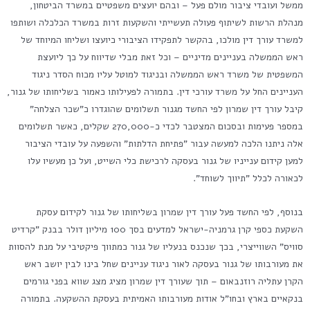
ממשל ועובדי ציבור מולם פעל – ובהם יועצים משפטיים במשרד הביטחון,
מנהלת הרשות לשיתוף פעולה תעשייתי והשקעות זרות במשרד הכלכלה ושותפו
למשרד עורך דין מולכו, בהקשר לתפקידו הציבורי כיועצו ושליחו המיוחד של
ראש הממשלה בעניינים מדיניים – וכל זאת מבלי שדיווח על כך ליועצת
המשפטית של משרד ראש הממשלה ובניגוד למוטל עליו מכוח הסדר ניגוד
העניינים החל על משרד עורכי דין. בתמורה לפעילותו כאמור בשליחותו של גנור,
קיבל עורך דין שמרון לפי החשד מגנור תשלומים שהוגדרו כ"שכר הצלחה"
במספר פעימות ובסכום המצטבר לכדי כ-270,000 שקלים, כאשר תשלומים
אלה ניתנו הלכה למעשה עבור "פתיחת הדלתות" והשפעה על עובדי הציבור
למען קידום ענייניו של גנור בעסקה לרכישת כלי השייט, ועל כן מעשיו עלו
לכאורה לכלל "תיווך לשוחד".
בנוסף, לפי החשד פעל עורך דין שמרון בשליחותו של גנור לקידום עסקת
השקעת כספי קרן גרמניה-ישראל למדעים בסך 100 מיליון דולר בבנק "קרדיט
סוויס" השווייצרי, בכך שנכנס בנעליו של גנור כמתווך פיקטיבי על מנת להסוות
את מעורבותו של גנור בעסקה לאור ניגוד עניינים שחל בינו לבין יושב ראש
הקרן עתליה רוזנבאום – תוך שעורך דין שמרון מציג מצג שווא בפני גורמים
בנקאיים בארץ ובחו"ל אודות מעורבותו האמיתית בעסקת ההשקעה. בתמורה