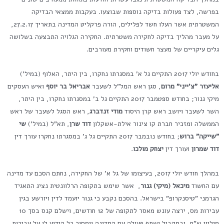
בפרשה, לצד פעולות בדיקה נוספות שבוצעו. בעקבות ממצאי הבדיקה
המשטרתית אשר העלו חשד לפלילים, הורה פרקליט המדינה בתאריך 27.2.17,
על מעבר מהליך בדיקה לחקירה משטרתית. החקירה הגלויה התבצעה בשלושה
גלים עיקריים של מעצר חשודים וחקירת מעורבים.
בחודש יולי 2017 התקיים גל א' במסגרתו נחקרו, בין היתר, האלוף (במיל')
אליעזר "צ'ייני" מרום
, סגן ראש המל"ל לשעבר
אבריאל בר יוסף
ואיש העסקים
מיקי גנור; בחודש ספטמבר 2017 התקיים גל ב' במסגרתו נחקרו, בין היתר,
השר לשעבר ויושב ראש קרן היסוד
מודי זנדברג
, ראש הסגל לשעבר של ראש
הממשלה ומזכיר חברת קו צינור אילת-אשקלון
דוד שרן
, תא"ל (במיל')
שי
"שייקה" ברוש
; בחודש נובמבר 2017 התקיים גל ג' במסגרתו נחקרו עורך דין
דוד שמרון
ועורך דין
יצחק מולכו
.
במהלך חודש יולי 2017, בעיצומו של גל א' של החקירה, נחתם הסכם עד מדינה
עם החשוד
מיכאל (מיקי) גנור
, אשר שימש בתקופה הרלוונטית נציג התאגיד
הגרמני "טיסנקרופ" בישראל. בהסכם נקבע כי גנור יועמד לדין ויורשע בגין
עבירות מס, ירצה עונש מאסר לתקופה של 12 חודשים, וישלם קנס בסך 10
מיליון ש"ח, ובמקביל ישתף פעולה עם המדינה וימסור כל הידוע לו על עבירות