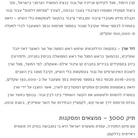
קרן היסוד, פעל לקידום ענייניו של גנור כנציג התאגיד הגרמני בישראל, תוך
ניצול תפקידו ומעמדו הציבורי בעבר ובהווה, לצורך "פתיחת דלתות" עבור גנור
וקבלת מידע מעובדי ציבור ומנבחרי ציבור בהקשר לעסקאות כלי השיט – וזאת
בתמורה לכספי שוחד שקיבל מגנור במספר פעימות ובסך המצטבר לכדי למעלה
מ-100,000 שקלים.
דוד שרן
– בתקופה הרלוונטית שימש ראש המטה של שר האוצר דאז יובל
שטייניץ, ובהמשך כראש הסגל של ראש הממשלה בנימין נתניהו, ולסירוגין
כיהן בתפקידים בכירים בחברת קו צינור אילת-אשקלון. לפי החשד, פעל שרן
לטובת האינטרסים של גנור בעסקאות כלי השיט, וקיבל ממנו בין השנים
2013–2016 סכומי כסף במספר פעימות בסך מצטבר של כ-130,000 שקלים,
וזאת באמצעות מתווכים עסקיים המקורבים לשרן, אשר הוצבו על ידי שרן
במטרה להסוות ולטשטש את הקשר השוחדי בינו לבין גנור. בנוסף נחשד שרן
בגיוס תרומות דרך אנשי קש, לקמפיין הבחירות של השר שטייניץ, בשנת 2012.
תיק 3000 – ממצאים ומסקנות
עם סיום החקירה, עמדת משטרת ישראל היא כי נתגבשה בתיק זה תשתית
ראייתית כדלקמן: