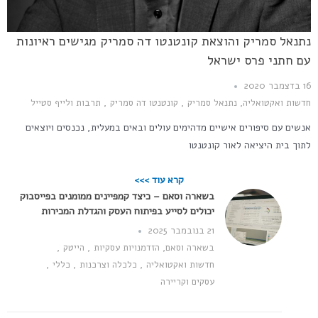
נתנאל סמריק והוצאת קונטנטו דה סמריק מגישים ראיונות
עם חתני פרס ישראל
16 בדצמבר 2020
חדשות ואקטואליה
,
נתנאל סמריק
,
קונטנטו דה סמריק
,
תרבות ולייף סטייל
אנשים עם סיפורים אישיים מדהימים עולים ובאים במעלית, נכנסים ויוצאים
לתוך בית היציאה לאור קונטנטו
קרא עוד >>>
בשארה וסאם – כיצד קמפיינים ממומנים בפייסבוק
יכולים לסייע בפיתוח העסק והגדלת המכירות
21 בנובמבר 2025
בשארה וסאם
,
הזדמנויות עסקיות
,
הייטק
,
חדשות ואקטואליה
,
כלכלה וצרכנות
,
כללי
,
עסקים וקריירה