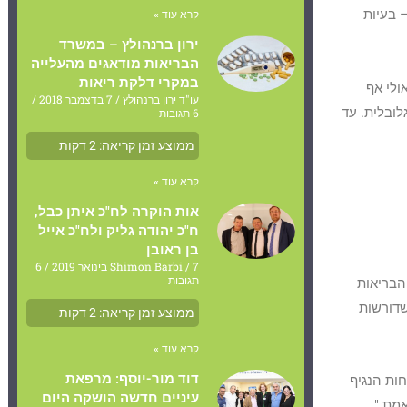
– בעיות
קרא עוד »
ירון ברנהולץ – במשרד
הבריאות מודאגים מהעלייה
במקרי דלקת ריאות
ולי אף
עו"ד ירון ברנהולץ
7 בדצמבר 2018
ובלית. עד
6 תגובות
ממוצע זמן קריאה:
2
דקות
קרא עוד »
אות הוקרה לח"כ איתן כבל,
ח"כ יהודה גליק ולח"כ אייל
בן ראובן
7 בינואר 2019
Shimon Barbi
6
תגובות
הבריאות
שדורשות
ממוצע זמן קריאה:
2
דקות
קרא עוד »
דוד מור-יוסף: מרפאת
ות הנגיף
עיניים חדשה הושקה היום
אמת."