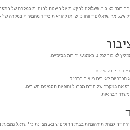
 החירום" בציבור, שעלולה להקשות על היענות להנחיות במקרה של התפר
לפי סקר שנערך לאחרונה, רק 62% מהישראלים דיווחו כי יצייתו להוראות בידוד מחמירות במקרה 
יבור
ליץ לציבור לנקוט באמצעי זהירות בסיסיים:
ים והיגיינה אישית.
הכרחיות לאזורים נגועים בברזיל.
י רפואה במקרה של חזרה מברזיל והופעת תסמינים חשודים.
משרד הבריאות.
יחידה למחלות זיהומיות בבית החולים שיבא, מציינת כי "ישראל נמצאת ב