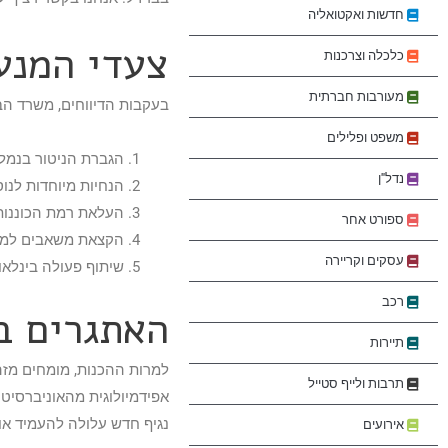
חדשות ואקטואליה
צעדי המנע
כלכלה וצרכנות
מעורבות חברתית
בעקבות הדיווחים, משרד הב
משפט ופלילים
הגברת הניטור בנמלי
נדל"ן
הנחיות מיוחדות לנוס
העלאת רמת הכוננות 
ספורט אחר
הקצאת משאבים למחקר
עסקים וקריירה
שיתוף פעולה בינלאו
רכב
האתגרים ב
תיירות
למרות ההכנות, מומחים מזהי
תרבות ולייף סטייל
אפידמיולוגית מהאוניברסיט
נגיף חדש עלולה להעמיד או
אירועים