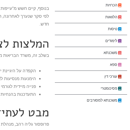
הכרויות
בנוסף, קיים חשש מ"עייפות
הלוואות
חדש.
טיסות
המלצות לצ
לימודים
משכנתא
בשלב זה, משרד הבריאות ממ
ספא
הקפדה על היגיינת ידי
עורכי דין
הימנעות מנסיעות לא 
פנייה מיידית לגורמ
פסיכומטרי
התעדכנות בהנחיות 
משכנתא למסורבים
מבט לעתיד
פרופסור גליה רהב, מנהלת ה