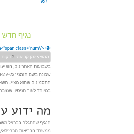
957
נגיף חדש 
<span class="numV">מס' צפיות בפוסט:</span>
ממוצע זמן קריאה:
2
דקות
בשבועות האחרונים, הופיעו ד
התסמינים שהוא מציג. השא
במיוחד לאור הניסיון שנצב
מה ידוע ע
הנגיף שהתגלה בברזיל משתיי
ממשרד הבריאות הברזילאי, 