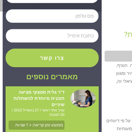
ת?
צרו קשר
 הנגיף,
יר ומגוון
מאמרים נוספים
אלי זה,
ד"ר גלית מטצקי מציעה
תוכנית מיוחדת להשתלות
שיניים
עורך אתר ראשי
27 באפריל 2022
20 תגובות
ל פי דיווחים
ממוצע זמן קריאה:
< 1
שניות
מעותיות