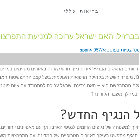
בריאות
,
כללי
בברזיל: האם ישראל ערוכה למניעת התפרצו
957
יווחים מדאיגים מברזיל אודות נגיף חדש שזוהה באזורים מסוימים במדינה.
שכונה בשם הזמני "BRZV-23", מעורר חששות בקהילה הרפואית העולמית בשל קצב ההתפשטות המה
לה המתבקשת היא – האם מדינת ישראל ערוכה להתמודד עם איום פוטנצי
ר במהלך משבר הקורונה?
ל הנגיף החדש?
ך למשפחה של נגיפים הדומים לנגיפי הארבו, אך עם מאפיינים ייחודיים. ע
הנגיף מתפשט בעיקר באזורים הטרופיים של המדינה, עם התפרצויות מש