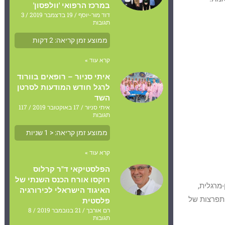
במרכז הרפואי 'וולפסון'
דוד מור-יוסף
19 בדצמבר 2019
3
תגובות
ממוצע זמן קריאה:
2
דקות
קרא עוד »
איתי סניור – רופאים בוורוד
לרגל חודש המודעות לסרטן
השד
איתי סניור
17 באוקטובר 2019
117
תגובות
ממוצע זמן קריאה:
< 1
שניות
קרא עוד »
הפלסטיקאי ד"ר קרלוס
רוקסו אורח הכנס השנתי של
מרגלית,
האיגוד הישראלי לכירורגיה
התפרצות של
פלסטית
רם אורבך
21 בנובמבר 2019
8
תגובות