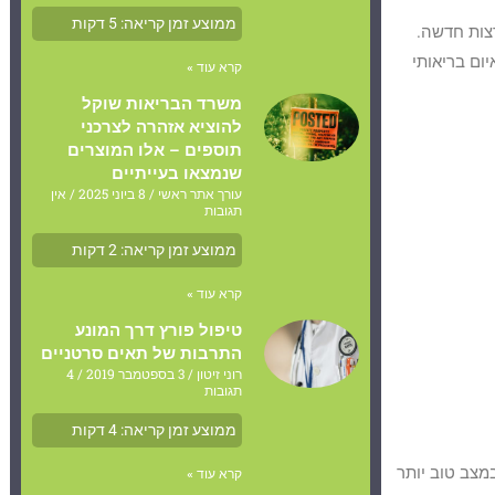
ממוצע זמן קריאה:
5
דקות
צות חדשה.
של איום בריאותי
קרא עוד »
משרד הבריאות שוקל
להוציא אזהרה לצרכני
תוספים – אלו המוצרים
שנמצאו בעייתיים
עורך אתר ראשי
8 ביוני 2025
אין
תגובות
ממוצע זמן קריאה:
2
דקות
קרא עוד »
טיפול פורץ דרך המונע
התרבות של תאים סרטניים
רוני זיטון
3 בספטמבר 2019
4
תגובות
ממוצע זמן קריאה:
4
דקות
מצב טוב יותר
קרא עוד »