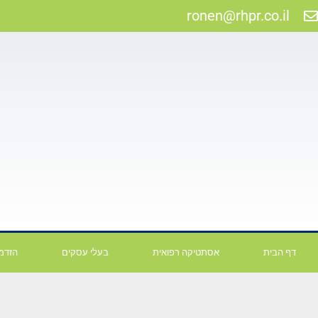
ronen@rhpr.co.il
דף הבית
אסתטיקה רפואית
בעלי עסקים
הזדמנ