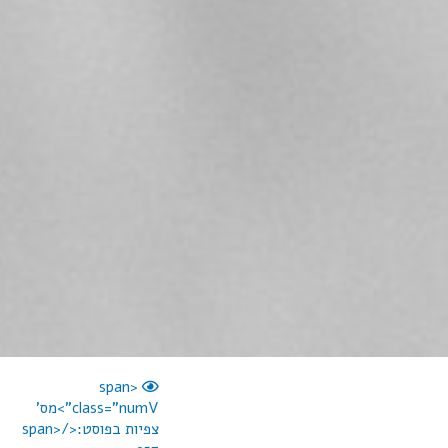
<span
class="numV">מס'
צפיות בפוסט:</span>