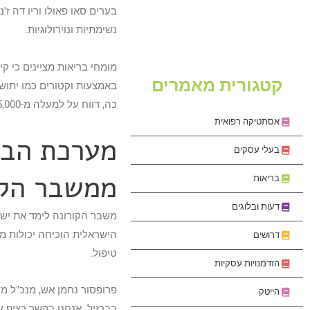
בערים סאו פאולו וריו דה ז'
נשימתיות ונוירולוגיות.
מומחי בריאות מציינים כי קי
קטגורית מאמרים
באמצעות וקטורים כמו יתוש
כה, דווח על למעלה מ-5,000 מקרים בברזיל, עם שיעור תמותה של כ-3.2%.
אסתטיקה רפואית
מערכת הבר
בעלי עסקים
ממשבר הקו
בריאות
דעות ובלוגים
משבר הקורונה לימד את יש
הישראלית הוכיחה יכולות 
דרושים
טיפול.
הזדמנויות עסקיות
פרופסור נחמן אש, מנכ"ל מ
הייטק
בברזיל. אנחנו בקשר רציף ע