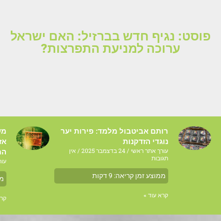
פוסט: נגיף חדש בברזיל: האם ישראל
ערוכה למניעת התפרצות?
רותם אביטבול מלמד: פירות יער
מש
נוגדי הזדקנות
אז
עורך אתר ראשי
24 בדצמבר 2025
אין
המ
תגובות
עור
ממוצע זמן קריאה:
9
דקות
ממ
קרא עוד »
קרא