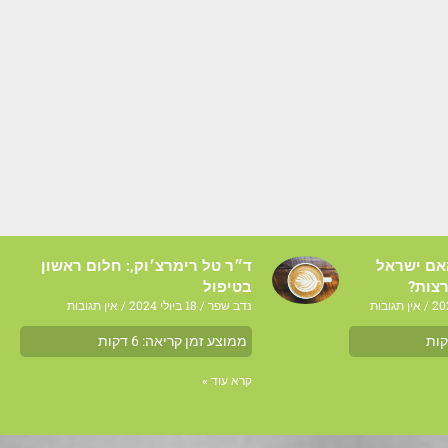
האם ישראל
ד״ר טל רימרצ׳וק,: חלום ראשון
צות?
בטיפול
אין תגובות
נדב שפר
18 ביולי 2024
אין תגובות
ות
ממוצע זמן קריאה:
6
דקות
קרא עוד »