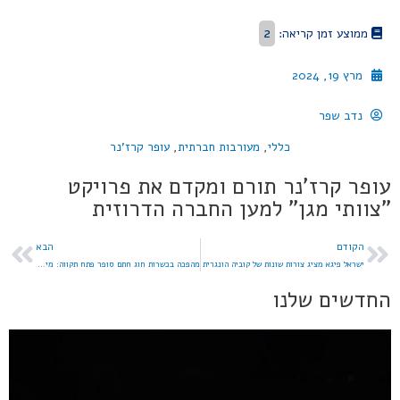
2
ממוצע זמן קריאה:
מרץ 19, 2024
נדב שפר
כללי
,
מעורבות חברתית
,
עופר קרז'נר
עופר קרז'נר תורם ומקדם את פרויקט
"צוותי מגן" למען החברה הדרוזית
הקודם
הבא
ישראל פיגא מציג צורות שונות של קוביה הונגרית
מהפכה בכשרות חוג חתם סופר פתח תקווה: מינוי רבנים בכירים ושדרוג מערך הפיקוח
החדשים שלנו