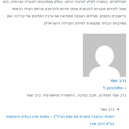
וקהילתיים, במטרה לסייע לציבור הרחב. כחלק ממחויבותו לעשייה חברתית, הוא
פועל לקידום תוכניות להכשרת צוותי חירום ולהרחבת פריסת הציוד הרפואי
ביישובים נוספים. פעילותו הענפה ממחישה את ערכיו החזקים של קרז'נר ואת
מחויבותו הבלתי מתפשרת לחיזוק הקהילה הישראלית.
נדב שפר
Bio ⮌
+ posts
נדב שפר סטודנט, חובב כתיבה, היסטוריה וגיאוגרפיה. נדב שפר
נדב שפר
הסכמי ההשבה משנים את מפת הנדל"ן – פסגות אורן נכסים והשקעות
בע"מ ורונן אורן