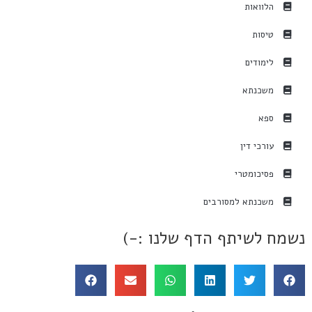
הלוואות
טיסות
לימודים
משכנתא
ספא
עורכי דין
פסיכומטרי
משכנתא למסורבים
נשמח לשיתף הדף שלנו :-)