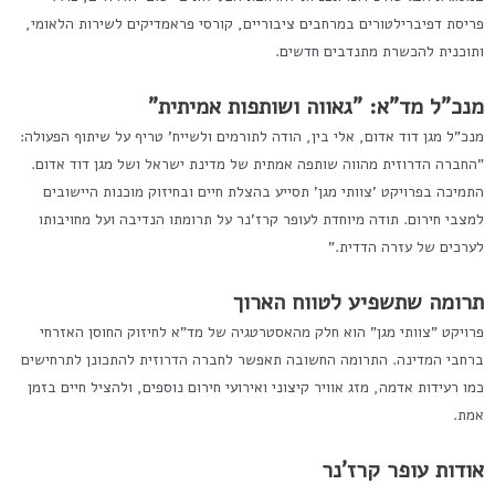
פריסת דפיברילטורים במרחבים ציבוריים, קורסי פראמדיקים לשירות הלאומי,
ותוכנית להכשרת מתנדבים חדשים.
מנכ"ל מד"א: "גאווה ושותפות אמיתית
"
מנכ"ל מגן דוד אדום, אלי בין, הודה לתורמים ולשייח' טריף על שיתוף הפעולה:
"החברה הדרוזית מהווה שותפה אמתית של מדינת ישראל ושל מגן דוד אדום.
התמיכה בפרויקט 'צוותי מגן' תסייע בהצלת חיים ובחיזוק מוכנות היישובים
למצבי חירום. תודה מיוחדת לעופר קרז'נר על תרומתו הנדיבה ועל מחויבותו
לערכים של עזרה הדדית."
תרומה שתשפיע לטווח הארוך
פרויקט "צוותי מגן" הוא חלק מהאסטרטגיה של מד"א לחיזוק החוסן האזרחי
ברחבי המדינה. התרומה החשובה תאפשר לחברה הדרוזית להתכונן לתרחישים
כמו רעידות אדמה, מזג אוויר קיצוני ואירועי חירום נוספים, ולהציל חיים בזמן
אמת.
אודות עופר קרז'נר