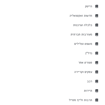
הייטק
חדשות ואקטואליה
כלכלה וצרכנות
מעורבות חברתית
משפט ופלילים
נדל"ן
ספורט אחר
עסקים וקריירה
רכב
תיירות
תרבות ולייף סטייל