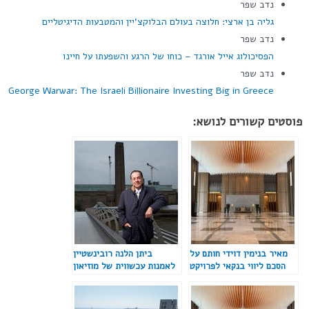
נדב שפר
גליה בן ארצי: חלוצה בעולם הבלוקצ'יין והמטבעות הדיגיטליים
נדב שפר
הפסיכולוג אייל אורגד – כוחו של הרגע והשפעתו על חיינו
נדב שפר
George Warwar: The Israeli Billionaire Investing Big in Greece
פוסטים קשורים לנושא:
מאיר בנימין דוידי חותם על
ביתן הלנה רובינשטיין
הסכם ליווי בנקאי לפרויקט
לאמנות עכשווית של מוזיאון
ויצמן 52 תל אביב
תל-אביב לאמנות יעבור
חידוש