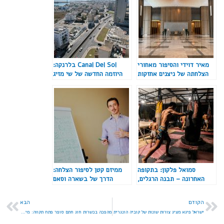
מאיר דוידי והסיפור מאחורי
Canal Del Sol בלרנקה:
הצלחתה של ניצנים אחזקות
היוזמה החדשה של שי מזיג
ופיננסים
בתחום הנדל״ן
סמואל פלקון: בתקופה
ממיזם קטן לסיפור הצלחה:
האחרונה – תבנה הרגלים,
הדרך של בשארה וסאם
לא תירוצים
להפוך עסקים לרווחיים
הקודם
הבא
ישראל פיגא מציג צורות שונות של קוביה הונגרית
מהפכה בכשרות חוג חתם סופר פתח תקווה: מינוי רבנים בכירים ושדרוג מערך הפיקוח