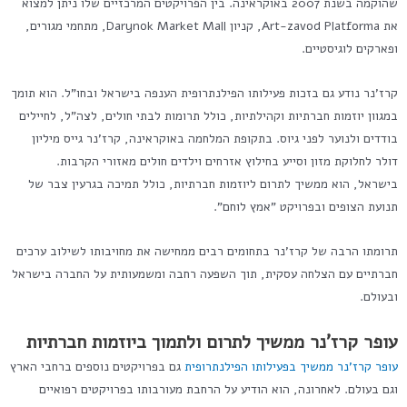
שהוקמה בשנת 2007 באוקראינה. בין הפרויקטים המרכזיים שלו ניתן למצוא
את Art-zavod Platforma, קניון Darynok Market Mall, מתחמי מגורים,
ופארקים לוגיסטיים.
קרז'נר נודע גם בזכות פעילותו הפילנתרופית הענפה בישראל ובחו"ל. הוא תומך
במגוון יוזמות חברתיות וקהילתיות, כולל תרומות לבתי חולים, לצה"ל, לחיילים
בודדים ולנוער לפני גיוס. בתקופת המלחמה באוקראינה, קרז'נר גייס מיליון
דולר לחלוקת מזון וסייע בחילוץ אזרחים וילדים חולים מאזורי הקרבות.
בישראל, הוא ממשיך לתרום ליוזמות חברתיות, כולל תמיכה בגרעין צבר של
תנועת הצופים ובפרויקט "אמץ לוחם".
תרומתו הרבה של קרז'נר בתחומים רבים ממחישה את מחויבותו לשילוב ערכים
חברתיים עם הצלחה עסקית, תוך השפעה רחבה ומשמעותית על החברה בישראל
ובעולם.
עופר קרז'נר ממשיך לתרום ולתמוך ביוזמות חברתיות
עופר קרז'נר ממשיך בפעילותו הפילנתרופית
גם בפרויקטים נוספים ברחבי הארץ
וגם בעולם. לאחרונה, הוא הודיע על הרחבת מעורבותו בפרויקטים רפואיים