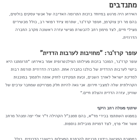
מתנדבים
האירוע היה מרגש במיוחד בזכות התרומה האדיבה של אנשי עסקים בולטים,
בהם מר רון צוקרמן, ועופר קרז'נר, שתרמו ציוד רפואי רב, כולל מכשירים
מצילי חיים, לצד מימון רחב להכשרת מגישי עזרה ראשונה מקרב החברה
הדרוזית.
עופר קרז'נר: "מחויבות לערבות הדדית
"
עופר קרז'נר, המוכר בזכות פעילותו הפילנטרופית אמר באירוע: "תרומתנו היא
ביטוי לערבות ההדדית של כולנו כחברה אחת. החברה הדרוזית תורמת רבות
למדינת ישראל לאורך השנים, וכעת תפקידנו לחזק אותה ולתמוך במוכנות
הקהילתית שלה למצבי חירום. אני גאה להיות חלק מפרויקט שמחבר ערכים של
שוויון, עזרה הדדית והצלת חיים."
שיתוף פעולה רחב היקף
במפגש השתתפו בכירי מד"א, בהם סמנכ"ל הקהילה ד"ר אלי יפה ומנהל מרחב
אשר אלי פרץ, לצד דמויות מובילות נוספות.
במסגרת הפגישה נידונו תכניות להרחבת הפעילות ביישובי הדרוזים, כולל