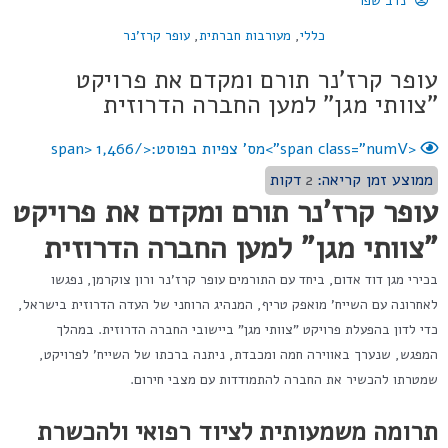
נדב שפר
כללי
,
מעורבות חברתית
,
עופר קרז'נר
עופר קרז'נר תורם ומקדם את פרויקט
"צוותי מגן" למען החברה הדרוזית
<span class="numV">מס' צפיות בפוסט:</span>
1,466
ממוצע זמן קריאה:
2
דקות
עופר קרז'נר תורם ומקדם את פרויקט
"צוותי מגן" למען החברה הדרוזית
בכירי מגן דוד אדום, ביחד עם התורמים עופר קרז'נר ורון צוקרמן, נפגשו
לאחרונה עם השייח' מואפק טריף, המנהיג הרוחני של העדה הדרוזית בישראל,
כדי לדון בהפעלת פרויקט "צוותי מגן" ביישובי החברה הדרוזית. במהלך
המפגש, שנערך באווירה חמה ומכבדת, ניתנה ברכתו של השייח' לפרויקט,
שמטרתו להכשיר את החברה להתמודדות עם מצבי חירום.
תרומה משמעותית לציוד רפואי ולהכשרת