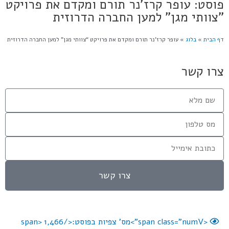
פוסט: עופר קרז'נר תורם ומקדם את פרויקט
"צוותי מגן" למען החברה הדרוזית
דף הבית
»
בלוג
»
עופר קרז’נר תורם ומקדם את פרויקט “צוותי מגן” למען החברה הדרוזית
צרו קשר
צרו קשר
<span class="numV">מס' צפיות בפוסט:</span>
1,466