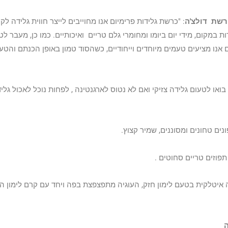
 רשת דולצ'ה
: "כרשת גלידות פרימיום אנו מחוייבים לייצר חווית גלידה לק
רות במקום, מידי יום ביומו ומחומרי גלם טריים ואיכותיים. כמו כן, מעבר ל
 אנו מציעים טעמים מיוחדים וייחודיים, כשהסוד טמון באופן הכנתם והטע
 בואו לטעום גלידה צזיקי ואם לא נטוס לארגנטינה , לפחות נוכל לאכול גלי
פפונים טחונים ומסוננים, שמיר קצוץ.
פוזים טריים סחוטים .
וגיה איטלקית בטעם לימון חזק, העוגיה מתפצפצת בפה ויחד עם קרם לימון ה
ה