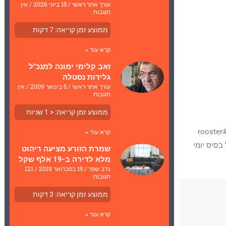
עורך אתר ראשי
15 ביוני 2026
אין
תגובות
ממוצע זמן קריאה:
7
דקות
קרא עוד »
זאב קלימי ימונה למנכ"ל
גלידות נסטלה
עורך אתר ראשי
5 בינואר 2009
אין
תגובות
ממוצע זמן קריאה:
< 1
שניות
רשת הגלידות דולצ'ה היא בבעלות קבוצת אורקה, המנהלת והמפעילה 4 רשתות מזון מהיר: שניצליין, #rooster
קרא עוד »
בסיס יומי
שמרת הזורע מציעה ריהוט
מלא לדירה ב-19 אלף שקל
נדב שפר
15 בפברואר 2019
121
תגובות
ממוצע זמן קריאה:
3
דקות
קרא עוד »