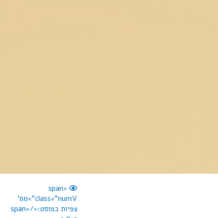
<span
class="numV">מס'
צפיות בפוסט:</span>