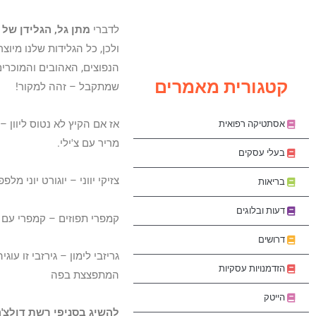
לדברי
מתן גל, הגלידן של
ולכן, כל הגלידות שלנו מיוצ
הנפוצים, האהובים והמוכרים
קטגורית מאמרים
שמתקבל – זהה למקור!
אז אם הקיץ לא נטוס ליוון –
אסתטיקה רפואית
מריר עם צ'ילי.
בעלי עסקים
צזיקי יווני – יוגורט יוני מל
בריאות
דעות ובלוגים
קמפרי תפוזים – קמפרי עם ת
דרושים
גריזבי לימון – גירזבי זו ע
הזדמנויות עסקיות
המתפצצת בפה
הייטק
להשיג בסניפי רשת דולצ'