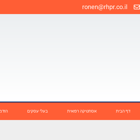
ronen@rhpr.co.il
דף הבית
אסתטיקה רפואית
בעלי עסקים
הזדמנ