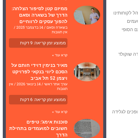
ממיזם קטן לסיפור הצלחה:
הל לקוחותינו
הדרך של בשארה וסאם
טעמים
להפוך עסקים לרווחיים
בשארה וסאם
14 בדצמבר 2025
ם הסופי
אין תגובות
ממוצע זמן קריאה:
9
דקות
דה שוקולד
קרא עוד »
מאיר בנימין דוידי חותם על
הסכם ליווי בנקאי לפרויקט
ויצמן 52 תל אביב
עורך אתר ראשי
14 בינואר 2026
אין
תגובות
ממוצע זמן קריאה:
6
דקות
ופכים לגלידה
קרא עוד »
סוכנות אימג': טיפים
חשובים למועמדים בתחילת
הדרך