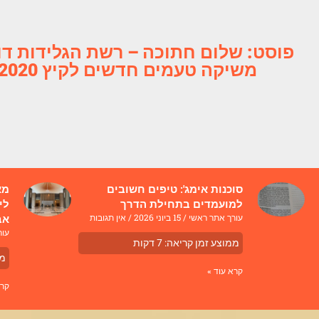
פוסט: שלום חתוכה – רשת הגלידות דו
משיקה טעמים חדשים לקיץ 2020
סוכנות אימג': טיפים חשובים
מא
למועמדים בתחילת הדרך
עורך אתר ראשי
15 ביוני 2026
אין תגובות
אב
עור
ממוצע זמן קריאה:
7
דקות
ממ
קרא עוד »
קרא