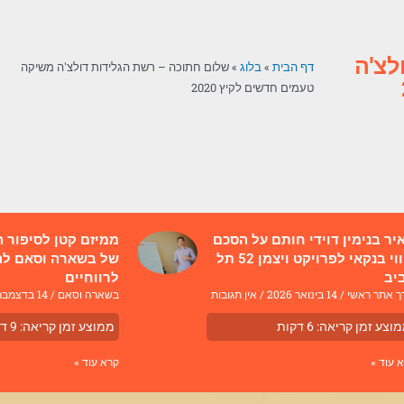
לצ'ה
דף הבית
»
בלוג
»
שלום חתוכה – רשת הגלידות דולצ'ה משיקה
טעמים חדשים לקיץ 2020
יר בנימין דוידי חותם על הסכם
ממיזם קטן לסיפור 
ליווי בנקאי לפרויקט ויצמן 52 תל
של בשארה וסאם לה
יב
לרווחיים
ך אתר ראשי
14 בינואר 2026
אין תגובות
בשארה וסאם
14 בדצמבר 2025
וצע זמן קריאה:
6
דקות
ממוצע זמן קריאה:
9
דק
 עוד »
קרא עוד »