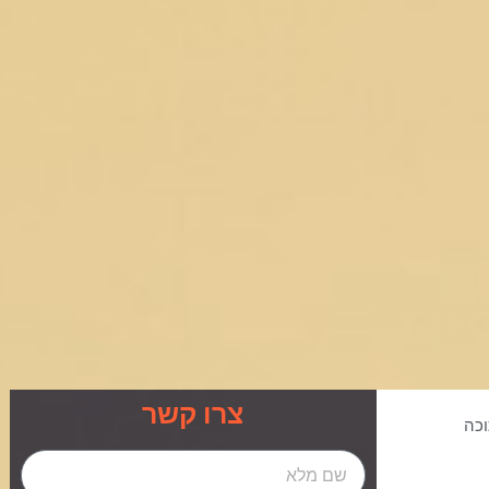
צרו קשר
כה