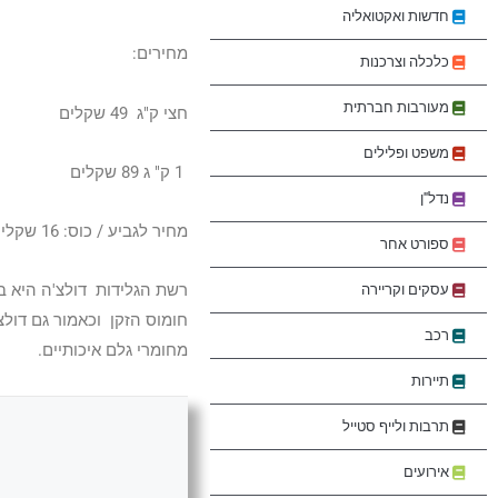
חדשות ואקטואליה
מחירים:
כלכלה וצרכנות
מעורבות חברתית
חצי ק"ג 49 שקלים
משפט ופלילים
1 ק" ג 89 שקלים
נדל"ן
מחיר לגביע / כוס: 16 שקלים 2 טעמי גלידה. 21 שקלים ( 3 טעמים) 25 שקלים ( 4 טעמים)
ספורט אחר
עסקים וקריירה
חומוס הזקן וכאמור גם דולצ
רכב
מחומרי גלם איכותיים.
תיירות
תרבות ולייף סטייל
אירועים