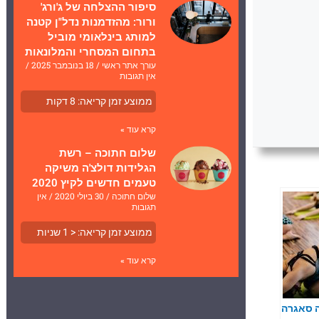
סיפור ההצלחה של ג'ורג'
ורור: מהזדמנות נדל"ן קטנה
למותג בינלאומי מוביל
בתחום המסחרי והמלונאות
עורך אתר ראשי
18 בנובמבר 2025
אין תגובות
ממוצע זמן קריאה:
8
דקות
קרא עוד »
שלום חתוכה – רשת
הגלידות דולצ'ה משיקה
טעמים חדשים לקיץ 2020
שלום חתוכה
30 ביולי 2020
אין
תגובות
ממוצע זמן קריאה:
< 1
שניות
קרא עוד »
ה סאגרה