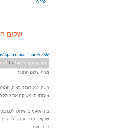
2,845
שלום חת
<span class="numV">מס' צפיות בפוסט:</span>
ממוצע זמן קריאה:
< 1
שניו
מאת שלום חתוכה
רשת הגלידות דולצ'ה, המתמח
איכותיים, משיקה את קולקציית 
בין הטעמים שיחכו לכם בסניפ
שוקולד מריר עם צ'ילי חריף ,
לימון ועוד.