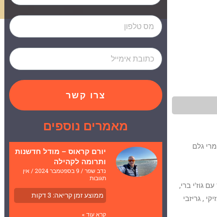
צרו קשר
מאמרים נוספים
מרי גלם
יורם קראוס – מודל חדשנות
ותרומה לקהילה
נדב שפר
9 בספטמבר 2024
אין
תגובות
 גוז'י ברי,
ממוצע זמן קריאה:
3
דקות
קי , גריזבי
קרא עוד »