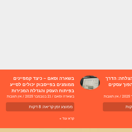
הצלחה: הדרך
בשארה וסאם – כיצד קמפיינים
פוך עסקים
ממומנים בפייסבוק יכולים לסייע
בפיתוח העסק והגדלת המכירות
אין תגובות
בשארה וסאם
21 בנובמבר 2025
אין תגובות
ות
ממוצע זמן קריאה:
8
דקות
קרא עוד »