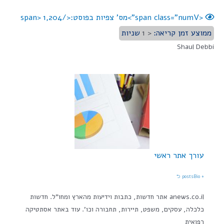
<span class="numV">מס' צפיות בפוסט:</span>
1,204
ממוצע זמן קריאה:
< 1
שניות
Shaul Debbi
עורך אתר ראשי
Bio ⮌
+ posts
anews.co.il אתר חדשות, כתבות וידיעות מהארץ ומחו"ל. חדשות
כלכלה, עסקים, משפט, תיירות, תחבורה וכו'. עוד באתר אסתטיקה
רפואית