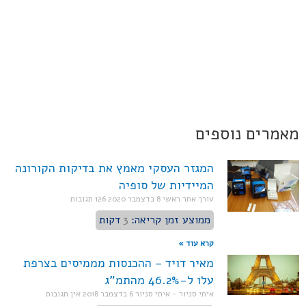
מאמרים נוספים
המגזר העסקי מאמץ את בדיקות הקורונה
המיידיות של סופיה
עורך אתר ראשי
8 בדצמבר 2020
126 תגובות
ממוצע זמן קריאה:
3
דקות
קרא עוד »
מאיר דויד – ההכנסות מממיסים בצרפת
עלו ל-46.2% מהתמ"ג
איתי סניור - איתי סניור
6 בדצמבר 2018
אין תגובות