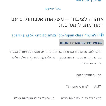
עורך אתר ראשי
בעלי עסקים
אזהרה לציבור – משקאות אלכוהולים עם
רמת מתנול מסוכנת
<span class="numV">מס' צפיות בפוסט:</span>
3,436
ממוצע זמן קריאה:
< 1
שניות
האגף לאכיפה ופיקוח במשרד הבריאות מזהירים מפני רמת מתנול בכמות
מסוכנת, החורגת מהדרישה בתקן הישראלי 1572 למשקאות אלכוהולים
במוצרים הבאים.
המוצר מסומן בתור:
AIST "נרודני סטנדרט"
מיוצר ע"י ברוקי משקאות בע"מ מיוצר ע"י ברוקו משקאות בע"מ