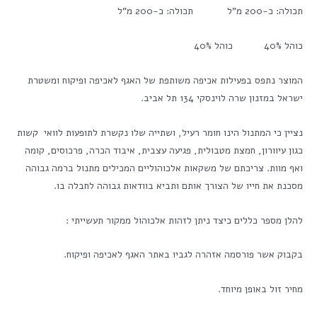
תכולה: כ-200 מ"ל תכולה: כ-200 מ"ל
כוהל 40% כוהל 40%
המוצר נתפס בפעילות אכיפה משותפת של האגף לאכיפה ופיקוח ומשטרת
ישראל במזנון שרה לוינסקי 134 תל אביב.
נציין כי המתנול הינו חומר רעיל, ושתייה שלו נקשרת לתופעות לוואי קשות
כגון עיוורון, חמצת מטבולית, פגיעה עצבית, איבוד הכרה, פרכוסים, קומה
ואף מוות. צריכתם של משקאות אלכוהוליים המכילים מתנול ברמה גבוהה
מסכנת את חייו של הצורך אותם ותביא בוודאות גבוהה לחבלה בו.
להלן מספר כללים כיצד ניתן לזהות אלכוהול ממקור תעשייתי :
בקבוק אשר פורסמה אזהרה לגביו באתר האגף לאכיפה ופיקוח.
מחיר זול באופן מיוחד.