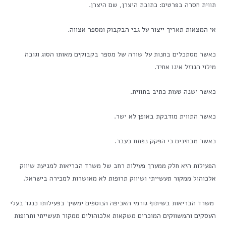
תווית חסרה בפרטים: כתובת היצרן, שם היצרן.
אי המצאות תאריך ייצור על גבי הבקבוק ומספר אצווה.
כאשר מסתכלים בחנות על שורה של מספר בקבוקים מאותו הסוג וגובה
מילוי הנוזל אינו אחיד.
כאשר ישנה טעות כתיב בתווית.
כאשר התווית מודבקת באופן לא ישר.
כאשר מבחינים כי הפקק נפתח בעבר.
הפעילות היא חלק ממערך פעילות רחב של משרד הבריאות למניעת שיווק
אלכוהול ממקור תעשייתי ושיווק תרופות לא מאושרות למכירה בישראל.
משרד הבריאות בשיתוף גורמי האכיפה הנוספים ימשיך בפעילותו כנגד בעלי
העסקים והמשווקים המוכרים משקאות אלכוהולים ממקור תעשייתי ותרופות