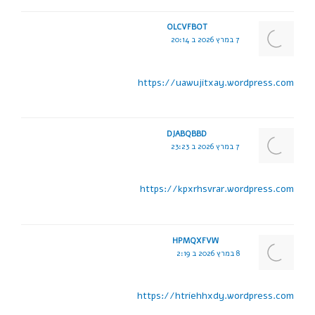
OLCVFBOT
7 במרץ 2026 ב 20:14
https://uawujitxay.wordpress.com
DJABQBBD
7 במרץ 2026 ב 23:23
https://kpxrhsvrar.wordpress.com
HPMQXFVW
8 במרץ 2026 ב 2:19
https://htriehhxdy.wordpress.com