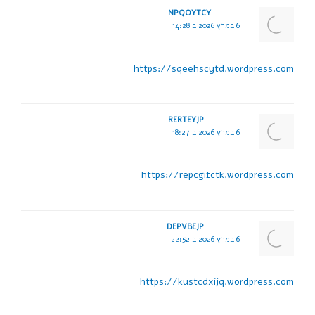
NPQOYTCY
6 במרץ 2026 ב 14:28
https://sqeehscytd.wordpress.com
RERTEYJP
6 במרץ 2026 ב 18:27
https://repcgifctk.wordpress.com
DEPVBEJP
6 במרץ 2026 ב 22:52
https://kustcdxijq.wordpress.com