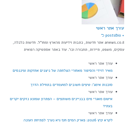
עורך אתר ראשי
Bio ⮌
+ posts
anews.co.il אתר חדשות, כתבות וידיעות מהארץ ומחו"ל. חדשות כלכלה,
עסקים, משפט, תיירות, תחבורה וכו'. עוד באתר אסתטיקה רפואית
עורך אתר ראשי
מאיר דוידי והסיפור מאחורי הצלחתה של ניצנים אחזקות ופיננסים
עורך אתר ראשי
סוכנות אימג': טיפים חשובים למועמדים בתחילת הדרך
עורך אתר ראשי
איטום מאגרי מים בבניינים משותפים – הפתרון שמונע נזקים יקרים
בעתיד
עורך אתר ראשי
לקרא קיץ 2026: פארק המים חוף גיא נערך לפתיחת העונה