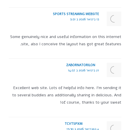
SPORTS STREAMING WEBSITE
13 בינואר 2026 ב 5:51
Some genuinely nice and useful information on this internet
site, also I conceive the layout has got great features.
ZABORNATORILON
21 בינואר 2026 ב 14:57
Excellent web site. Lots of helpful info here. I'm sending it
to several buddies ans additionally sharing in delicious. And
of course, thanks to your sweat!
TCVTSPXM
4 בפברואר 2026 ב 13:30