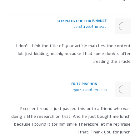
ОТКРЫТЬ СЧЕТ НА BINANCE
2 בינואר 2026 ב 22:46
I don't think the title of your article matches the content
lol. Just kidding, mainly because I had some doubts after
reading the article.
FRITZ PINCHON
10 בינואר 2026 ב 19:07
Excellent read, I just passed this onto a friend who was
doing a little research on that. And he just bought me lunch
because I found it for him smile Therefore let me rephrase
that: Thank you for lunch!