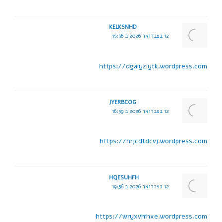
KELKSNHD
12 בפברואר 2026 ב 15:36
https://dgaiyziytk.wordpress.com
JYERBCOG
12 בפברואר 2026 ב 16:39
https://hrjcdfdcvj.wordpress.com
HQESUHFH
12 בפברואר 2026 ב 19:56
https://wryxvrrhxe.wordpress.com