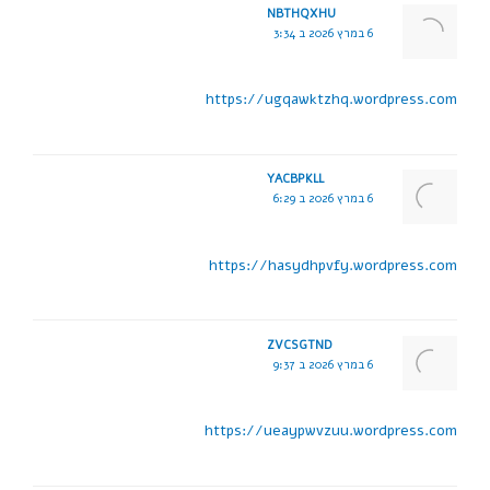
NBTHQXHU
6 במרץ 2026 ב 3:34
https://ugqawktzhq.wordpress.com
YACBPKLL
6 במרץ 2026 ב 6:29
https://hasydhpvfy.wordpress.com
ZVCSGTND
6 במרץ 2026 ב 9:37
https://ueaypwvzuu.wordpress.com