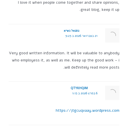
I love it when people come together and share opinions,
great blog, keep it up.
נתנאל נשיא
21 בפברואר 2026 ב 5:23
Very good written information. It will be valuable to anybody
who employess it, as well as me. Keep up the good work – i
will definitely read more posts.
QTYKHQIM
6 במרץ 2026 ב 1:13
https://jtgcuqvaay.wordpress.com