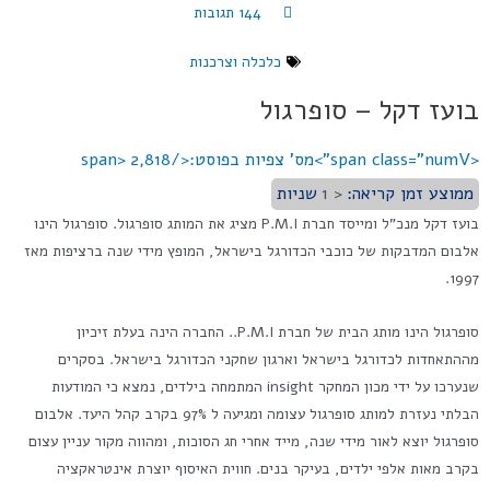
144 תגובות
כלכלה וצרכנות
בועז דקל – סופרגול
<span class="numV">מס' צפיות בפוסט:</span>
2,818
ממוצע זמן קריאה:
< 1
שניות
בועז דקל מנכ"ל ומייסד חברת P.M.I מציג את המותג סופרגול. סופרגול הינו
אלבום המדבקות של כוכבי הכדורגל בישראל, המופץ מידי שנה ברציפות מאז
1997.
סופרגול הינו מותג הבית של חברת P.M.I.. החברה הינה בעלת זיכיון
מההתאחדות לכדורגל בישראל וארגון שחקני הכדורגל בישראל. בסקרים
שנערכו על ידי מכון המחקר insight המתמחה בילדים, נמצא כי המודעות
הבלתי נעזרת למותג סופרגול עצומה ומגיעה ל 97% בקרב קהל היעד. אלבום
סופרגול יוצא לאור מידי שנה, מייד אחרי חג הסוכות, ומהווה מקור עניין עצום
בקרב מאות אלפי ילדים, בעיקר בנים. חווית האיסוף יוצרת אינטראקציה