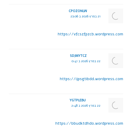
CPOZONLW
21 במרץ 2026 ב 23:06
https://vfcszfpzcb.wordpress.com
SDJMYTCZ
22 במרץ 2026 ב 0:41
https://ijpsgtibdd.wordpress.com
YGTPLEBU
22 במרץ 2026 ב 2:48
https://bbudktdhdo.wordpress.com