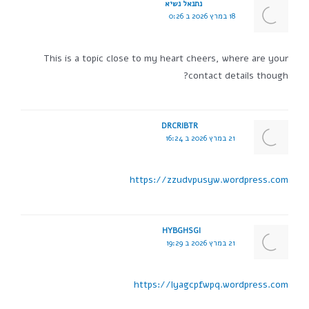
נתנאל נשיא
18 במרץ 2026 ב 0:26
This is a topic close to my heart cheers, where are your
contact details though?
DRCRIBTR
21 במרץ 2026 ב 16:24
https://zzudvpusyw.wordpress.com
HYBGHSGI
21 במרץ 2026 ב 19:29
https://lyagcpfwpq.wordpress.com