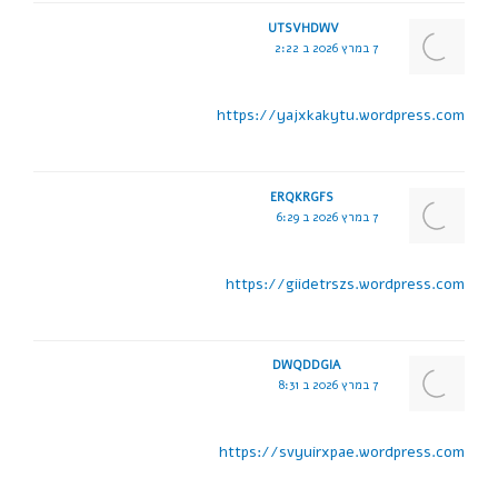
UTSVHDWV
7 במרץ 2026 ב 2:22
https://yajxkakytu.wordpress.com
ERQKRGFS
7 במרץ 2026 ב 6:29
https://giidetrszs.wordpress.com
DWQDDGIA
7 במרץ 2026 ב 8:31
https://svyuirxpae.wordpress.com