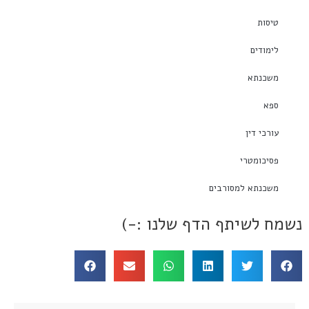
טיסות
לימודים
משכנתא
ספא
עורכי דין
פסיכומטרי
משכנתא למסורבים
נשמח לשיתף הדף שלנו :-)