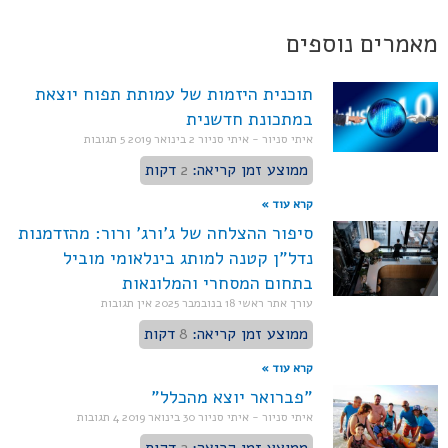
מאמרים נוספים
תוכנית היזמות של עמותת תפוח יוצאת
במתכונת חדשנית
איתי סניור - איתי סניור
2 בינואר 2019
5 תגובות
ממוצע זמן קריאה:
2
דקות
קרא עוד »
סיפור ההצלחה של ג'ורג' ורור: מהזדמנות
נדל"ן קטנה למותג בינלאומי מוביל
בתחום המסחרי והמלונאות
עורך אתר ראשי
18 בנובמבר 2025
אין תגובות
ממוצע זמן קריאה:
8
דקות
קרא עוד »
"פברואר יוצא מהכלל"
איתי סניור - איתי סניור
30 בינואר 2019
4 תגובות