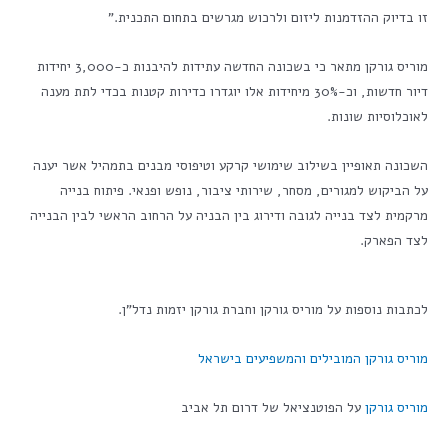
זו בדיוק ההזדמנות ליזום ולרכוש מגרשים בתחום התכנית."
מוריס גורקן מתאר כי בשכונה החדשה עתידות להיבנות כ-3,000 יחידות
דיור חדשות, וכ-30% מיחידות אלו יוגדרו כדירות קטנות בכדי לתת מענה
לאוכלוסיות שונות.
השכונה תאופיין בשילוב שימושי קרקע וטיפוסי מבנים בתמהיל אשר יענה
על הביקוש למגורים, מסחר, שירותי ציבור, נופש ופנאי. פיתוח בנייה
מרקמית לצד בנייה לגובה ודירוג בין הבניה על הרחוב הראשי לבין הבנייה
לצד הפארק.
לכתבות נוספות על מוריס גורקן וחברת גורקן יזמות נדל"ן.
מוריס גורקן המובילים והמשפיעים בישראל
מוריס גורקן
על הפוטנציאל של דרום תל אביב