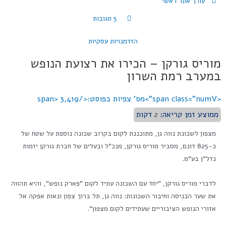
עורך אתר ראשי
5 תגובות
הזדמנויות עסקיות
מוריס גורקן – הכירו את רצועת הנופש
במערב רמת השרון
<span class="numV">מס' צפיות בפוסט:</span>
3,419
ממוצע זמן קריאה:
2
דקות
מצפון לשכונת נווה גן, מתוכננת לקום בקרוב שכונה נוספת על שטח של
כ-825 דונם, מסביר מוריס גורקן, מנכ"ל ובעלים של חברת גורקן יזמות
נדל"ן בע"מ.
לדברי מוריס גורקן, "יחד עם השכונה עתיד לקום "פארק נופש", והיא תהווה
את שער הכניסה וחיבור השכונות: נווה גן, תל ברוך צפון ונאות אפקה אל
אזורי הנופש הציבוריים שעתידים לקום מצפון".