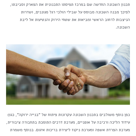
תכנון השכונה החדשה שם במרכז תפיסתו התכנונית את הפארק וסביבתו,
לפיכך מבנה השכונה מבוסס על שבילי הולכי רגל מגוננים, ושדרות
הניצבות לרחוב הראשי ומביאות את שטחי הירוק והנטיעות אל ליבת
השכונה.
כפן נוסף משולבים בתכנון השכונה עקרונות פיתוח של "בנייה ירוקה", כגון:
עידוד הליכה ורכיבה על אופניים, מערכת דרכים התומכת בתחבורה ציבורית,
מערכת הפרדת אשפה ומערכת ניקוז ליצירת בריכות איגום. בנוסף משמרת