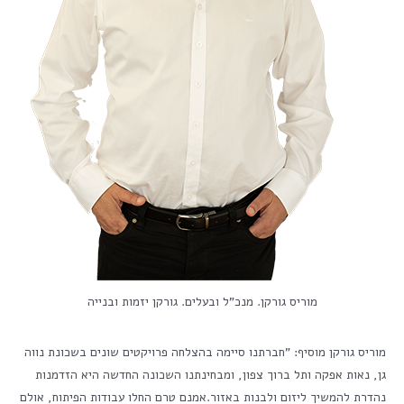
מוריס גורקן. מנכ"ל ובעלים. גורקן יזמות ובנייה
מוריס גורקן מוסיף: "חברתנו סיימה בהצלחה פרויקטים שונים בשכונת נווה
גן, נאות אפקה ותל ברוך צפון, ומבחינתנו השכונה החדשה היא הזדמנות
נהדרת להמשיך ליזום ולבנות באזור.אמנם טרם החלו עבודות הפיתוח, אולם