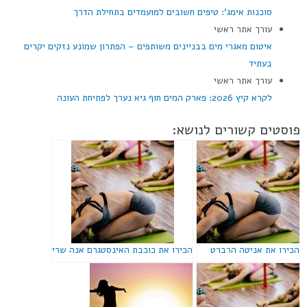
סוכנות אימג': טיפים חשובים למועמדים בתחילת הדרך
עורך אתר ראשי
איטום מאגרי מים בבניינים משותפים – הפתרון שמונע נזקים יקרים
בעתיד
עורך אתר ראשי
לקרא קיץ 2026: פארק המים חוף גיא נערך לפתיחת העונה
פוסטים קשורים לנושא:
הכירו את אניטה הרברט
הכירו את כוכבת האינסטגרם אנה שרי