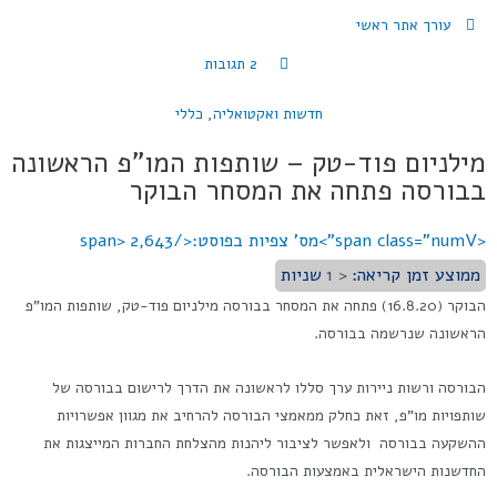
עורך אתר ראשי
2 תגובות
חדשות ואקטואליה
,
כללי
מילניום פוד-טק – שותפות המו"פ הראשונה
בבורסה פתחה את המסחר הבוקר
<span class="numV">מס' צפיות בפוסט:</span>
2,643
ממוצע זמן קריאה:
< 1
שניות
הבוקר (16.8.20) פתחה את המסחר בבורסה מילניום פוד-טק, שותפות המו"פ
הראשונה שנרשמה בבורסה.
הבורסה ורשות ניירות ערך סללו לראשונה את הדרך לרישום בבורסה של
שותפויות מו"פ, זאת כחלק ממאמצי הבורסה להרחיב את מגוון אפשרויות
ההשקעה בבורסה ולאפשר לציבור ליהנות מהצלחת החברות המייצגות את
החדשנות הישראלית באמצעות הבורסה.