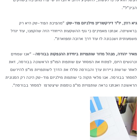
הבינ"ל".
גיא רוזן, יו"ר דירקטוריון מילניום פוד-טק:
"מהפיכת הפוד-טק היא רק
בראשיתה. אנחנו מאמינים כי גוף ההשקעות הייחודי הזה שהקמנו, עוד יגדל
משמעותית ושנכונה לו עוד דרך ארוכה ומפוארת".
מאיר יהודה, מנהל מדור שותפויות ביחידת ההנפקות בבורסה
– "אנו שמחים
ונרגשים היום, לפתוח את המסחר עם שותפות המו"פ הראשונה בבורסה, זאת
לאחר שרשות ניירות ערך והבורסה סללו את הדרך לשותפויות מו"פ להירשם
למסחר בבורסה. אנו מלאי תקוה כי שותפות מילניום פוד-טק הינה רק הסנונית
הראשונה ואנחנו נראה שותפויות מו"פ נוספות שיצטרפו למסחר בבורסה".