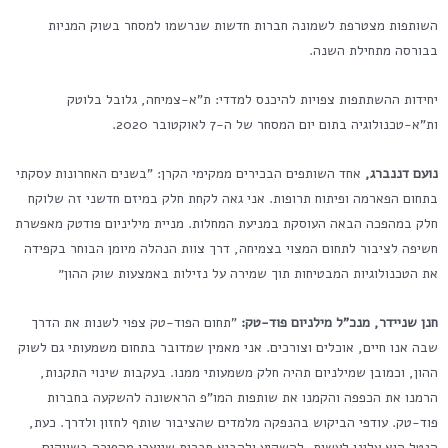
השותפות מצטרפת לשמונה חברות חדשות שנרשמו למסחר בשוק המניות
בבורסה מתחילת השנה.
יחידות ההשתתפות צפויות להיכנס למדדי: ת"א-צמיחה, גלובל בלוטק
ות"א-טכנולוגיה בתום יום המסחר של ה-7 לאוקטובר 2020.
נועם דננברג,
אחד השותפים הבכירים ממקימי הקרן: "בשנים האחרונות עסקתי
בתחום הפארמה ופיתוח תרופות. אני גאה לקחת חלק במיזם חדשני זה שלוקח
חלק במהפכה הבאה העוסקת במניעת המחלות. מניית מיליניום פודטק מאפשרת
חשיפה לציבור לתחום המצוי בצמיחה, דרך צוות הנהלה מיומן הבוחר בקפידה
את הטכנולוגיות המבטיחות תוך שמירה על נזילות באמצעות שוק ההון״
חנן שניידר, מנכ"ל מילניום פוד-טק:
"תחום הפוד-טק צפוי לשנות את הדרך
שבה אנו חיים, אוכלים וצורכים. אני מאמין שמדובר בתחום משמעותי גם לשוק
ההון, וכמובן שמילניום תהיה חלק משמעותי ממנו. בעקבות שינוי התקנות,
הרמנו את הכפפה והקמנו את שותפות המו"פ הראשונה להשקעה בחברות
פוד-טק. עודפי הביקוש בהנפקה מלמדים שהציבור שותף לחזון ולדרך. כעת,
הנטל הוא עלינו לעשות, להשקיע ולהביא חברות שייצרו מהפיכה בשווקים