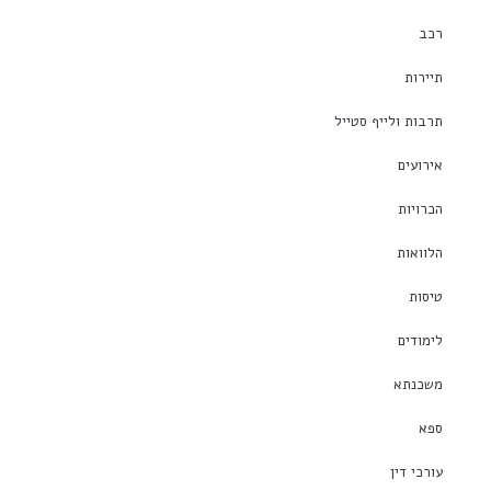
רכב
תיירות
תרבות ולייף סטייל
אירועים
הכרויות
הלוואות
טיסות
לימודים
משכנתא
ספא
עורכי דין