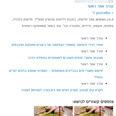
עורך אתר ראשי
Bio ⮌
+ posts
anews.co.il אתר חדשות, כתבות וידיעות מהארץ ומחו"ל. חדשות כלכלה,
עסקים, משפט, תיירות, תחבורה וכו'. עוד באתר אסתטיקה רפואית
עורך אתר ראשי
מאיר דוידי והסיפור מאחורי הצלחתה של ניצנים אחזקות ופיננסים
עורך אתר ראשי
סוכנות אימג': טיפים חשובים למועמדים בתחילת הדרך
עורך אתר ראשי
איטום מאגרי מים בבניינים משותפים – הפתרון שמונע נזקים יקרים
בעתיד
עורך אתר ראשי
לקרא קיץ 2026: פארק המים חוף גיא נערך לפתיחת העונה
פוסטים קשורים לנושא: