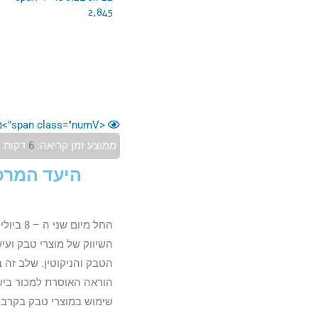
2,845
<span class="numV">מס' צפיות בפוסט:</span>
ממוצע זמן קריאה:
6
דקות
היעד המרכ
ו
השיווק של מוצרי טבק ועיש
הטבק והניקוטין. שלב זה 
הוראה האוסרת למכור ביש
שימוש במוצרי טבק בקרב בנ