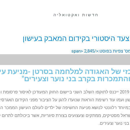
חדשות ואקטואליה
צעד היסטורי בקידום המאבק בעישון
2,845
זי של האגודה למלחמה בסרטן -מניעת עי
התמכרות בקרב בני נוער וצעירים"
החל מיום שני ה – 8 ביולי 2019 ייכנס לתוקפו השלב השני ביישום החוק המעודכן לאיסור פרסומ
ון ועמו עוד רשימת הוראות שנועדו להגן על הציבור מפני הקידום האגרסי
במיוחד רלוונטי לנושא מניעת החשיפה של ילדים לעולם העישון הממכר היו
ראל מסטיקים, ממתקים וצעצועים בצורת סיגריות, אשר ביכולתם לתרום 
י נוער וצעירים.