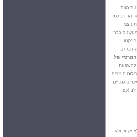
ות מוות
אר הרחם כמו
 ניצני
 שכן סקר ישראלי שערכנו מצא כי 40.2% מקרב המעשנים כבר
 נקטו
ון בקרב
המרכזי של
 להשפעת
כילות חומרים
ויים גנטיים
לב (כפי
צר אדם, לא ישווק ולא