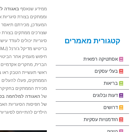
ממידע שנאסף
באגודה ל
וממתקים בצורת סיגריות א
המעודכן, מכירתם תיאסר ע
שצורכים ממתקים בצורת סי
קטגורית מאמרים
סיגריות יכולים לעודד עי
אסתטיקה רפואית
הברית, מחקרים אקדמיים 
בעלי עסקים
ראשי תעשיית הטבק ראו ב
הממתקים
,
פעלו להעלים ע
בריאות
מכירת הממתקים בחקיקה. 
דעות ובלוגים
של
האגודה למלחמה בס
של חפיסות הסיגריות האמת
דרושים
הילדים להתייחס לסיגריות 
הזדמנויות עסקיות
הייטק