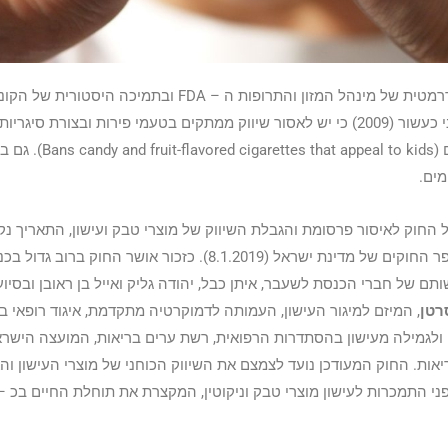
בארצות הברית, בהודעה דרמטית של מינהל המזון והתרופות ה – FDA ובתמיכה היסטורית 
האמריקאי, הוכרז כבר לפני כעשור (2009) כי יש לאסור שיווק ממתקים בטעמי פירות ובצורת סיגר
ניראים מושכים עבור ילדים (ettes that appeal to kids
מים.
החוק לאיסור פרסומת והגבלת השיווק של מוצרי טבק ועישון, התאריך נ
ותם של חברי הכנסת לשעבר, איתן כבל, יהודה גליק ואייל בן ראובן ובסיו
רטן
, המיזם למיגור העישון, העמותה לדמוקרטיה מתקדמת, איגוד רופאי ב
ולגמילה מעישון בהסתדרות הרפואית, רשת ערים בריאות, המועצה הישרא
ות. החוק המעודכן נועד לצמצם את השיווק הכוחני של מוצרי העישון והאי