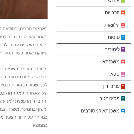
אירועים
הכרויות
הלוואות
טיסות
לימודים
שיווקם יאסר בעוד מספר י
משכנתא
מדובר בפעימה השנייה של 
ספא
לפני שפוזרה, הודות לנחיש
עורכי דין
של
האגודה למלחמה בס
פסיכומטרי
והחברה הרפואית למניעה 
עישון ובתמיכת משרד הבריא
משכנתא למסורבים
בממוצע.