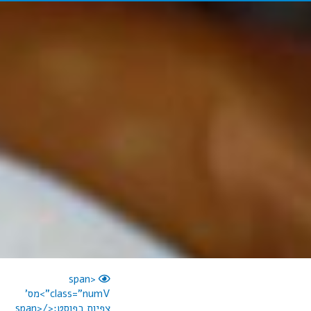
<span
class="numV">מס'
צפיות בפוסט:</span>