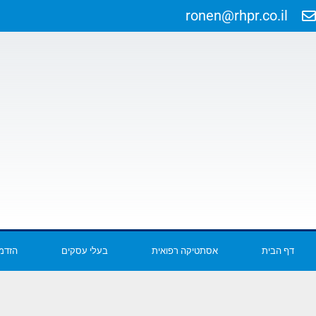
ronen@rhpr.co.il
דף הבית
אסתטיקה רפואית
בעלי עסקים
הזדמנ