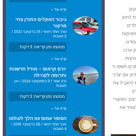
קים
קרא עוד »
ת לחוק
גיבור האקלים התורן צחי
לדים
מרקור
עורך אתר ראשי
19 בדצמבר 2021
חפיסות
2 תגובות
מדעי,
ממוצע זמן קריאה:
3
דקות
ורק ערכו
של ארצות
קרא עוד »
ים חשפו כי
יורם קראוס – מודל חדשנות
ק עם יצרני
ותרומה לקהילה
נדב שפר
9 בספטמבר 2024
אין
ת להגביל את
תגובות
ע
ממוצע זמן קריאה:
3
דקות
צוב המקורי
עודד את
קרא עוד »
הסופר עמוס עוז הלך לעולמו
עורך אתר ראשי
28 בדצמבר 2018
4 תגובות