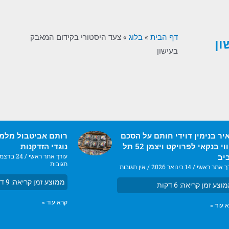
דף הבית
»
בלוג
»
צעד היסטורי בקידום המאבק
ון
בעישון
יר בנימין דוידי חותם על הסכם
רותם אביטבול מלמד
ליווי בנקאי לפרויקט ויצמן 52 תל
נוגדי הזדקנות
עורך אתר ראשי
24 בדצמבר 2025
יב
תגובות
ך אתר ראשי
14 בינואר 2026
אין תגובות
ממוצע זמן קריאה:
9
דק
וצע זמן קריאה:
6
דקות
קרא עוד »
 עוד »