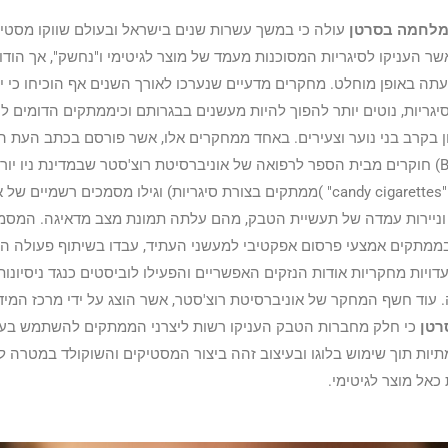
מלחמה בסרטן
עולה כי במשך עשרות שנים בישראל ובעולם שווקו מסטי
שר העניקו לסיגריות המסוכנות מעמד של מוצר לגיטימי ו"נחשק", אך הודו
תה באופן מוחלט. מחקרים מדעיים שנערכו לאורך השנים אף הוכיחו כי י
גריות, נוטים יותר להפוך להיות מעשנים בבגרותם וכיממתקים הדומים ל
שון בקרב בני נוער וצעירים. באחד ממחקרים אלו, אשר פורסם בכתב העת ה
בריטיש מדיקל ג'ורנל (BMJ) חוקרים מבית הספר לרפואה של אוניברסיטת רוצ'סטר שבמדינת ניו י
חיפוש מעמיק אחר הביטוי"candy cigarettes" )ממתקים בצורת סיגריות) וגילו מסמכים רשמיים 
וניירות עמדה של תעשיית הטבק, מהם עלתה תמונת מצב מדאיגה. המסמכ
ממתקים אמצעי פרסום אפקטיבי למעשני העתיד, עבדו בשיתוף פעולה הדו
דויות מחקריות אודות הנזקים האפשריים והפעילו לוביסטים כנגד ניסיונו
עוד חשף המחקר של אוניברסיטת רוצ'סטר, אשר הוצג על ידי מרכז המיד
רטן
כי חלק מחברות הטבק העניקו רשות ליצרני הממתקים להשתמש בעי
יות תוך שימוש בלוגו ובעיצוב זהה ביצור המסטיקים והשוקולד במטרה ל
כאל מוצר לגיטימי.