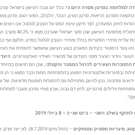
אגודה למלחמה בסרטן מסרה היום כי:
בכל יום גובה העישון בישראל קורבנ
וצאה מסרטן הריאות, סרטן הגרון, הכבד, הלבלב, המעי הגס, סרטן צוו
דות לחוק המעודכן, לצד תיקון עיוות המס על הטבק לגלגול, אנו רואים את
ההחלמה של החברה הישראלית מתופעת העישון,
 עליית מחירי הסיגריות בכלל ומחירי הטבק לגלגול בפרט, חלקם אף כבר
זהו צעד היסטורי בקידום המאבק בנגע העישון שיאפשר להפחית את העיש
 הנוער והדור הצעיר מפני הקידום של מכשירי האידוי האלקטרוניים.
היעד 
 התמכרות הצעירים להרגל הממכר והקטלני,
שכן הם רגישים במיוחד
רגילות ובסיגריות אלקטרוניות הפוגע בהתפתחות המוח וכבר נמצא כי הן מ
דועים ומתכות. נכון להיום, מתחילות גם להתגלות תופעות מדאיגות, של שינ
תחות גידולים סרטניים, לחץ דם גבוה, שבץ מוחי וסיכון מוגבר למחלות 
)".
 בשלב השני – ביום שני ה – 8 ביולי 2019
צוע, סיגריות מסטיק וממתקים
– (החל מיום 8.7.2019): לא יי