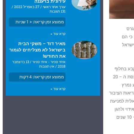
עירונית ברעננה
עורך אתר ראשי
27 באפריל 2022
131 תגובות
ממוצע זמן קריאה:
< 1
שניות
של הקונגרס
קרא עוד »
יות כי הם
מאיר דוד – משקי הבית
Bans candy and fruit-flavored cigar). גם בישראל
בישראל לא מצליחים לגמור
את החודש!
איתי סניור - איתי סניור
13 בדצמבר
2018
אין תגובות
קבע בחלוף
חצי שנה מיום פרסומו בספר החוקים של מדינת ישראל (8.1.2019). כזכור אושר החוק ברוב גדול בכנסת ה – 20
ממוצע זמן קריאה:
4
דקות
ע נמרץ
קרא עוד »
ריאות הציבור
לית למניעת
דוי ולהגן
במיוחד על הדור הצעיר מפני התמכרות לעישון מוצרי טבק וניקוטין, המקצרת את תוחלת החיים בכ – 10 שנים