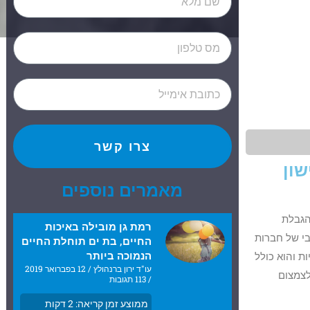
צרו קשר
שון
מאמרים נוספים
ת והגבלת
רמת גן מובילה באיכות
בי של חברות
החיים, בת ים תוחלת החיים
הנמוכה ביותר
ת והוא כולל
עו"ד ירון ברנהולץ
12 בפברואר 2019
לצמצום
113 תגובות
ממוצע זמן קריאה:
2
דקות