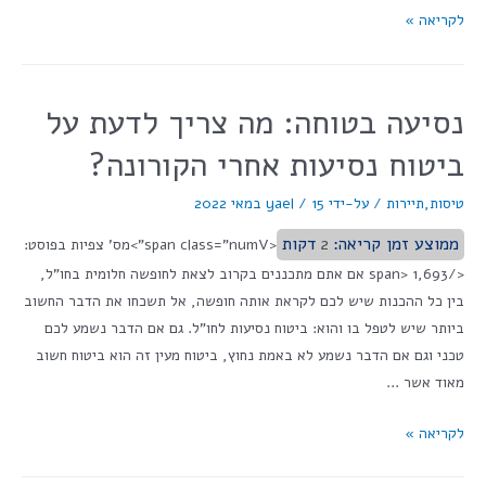
לקריאה »
נסיעה בטוחה: מה צריך לדעת על
ביטוח נסיעות אחרי הקורונה?
טיסות
,
תיירות
/ על-ידי
15 במאי 2022
/
yael
ממוצע זמן קריאה:
2
דקות
<span class="numV">מס' צפיות בפוסט:
</span> 1,693 אם אתם מתכננים בקרוב לצאת לחופשה חלומית בחו"ל,
בין כל ההכנות שיש לכם לקראת אותה חופשה, אל תשכחו את הדבר החשוב
ביותר שיש לטפל בו והוא: ביטוח נסיעות לחו"ל. גם אם הדבר נשמע לכם
טכני וגם אם הדבר נשמע לא באמת נחוץ, ביטוח מעין זה הוא ביטוח חשוב
מאוד אשר …
לקריאה »