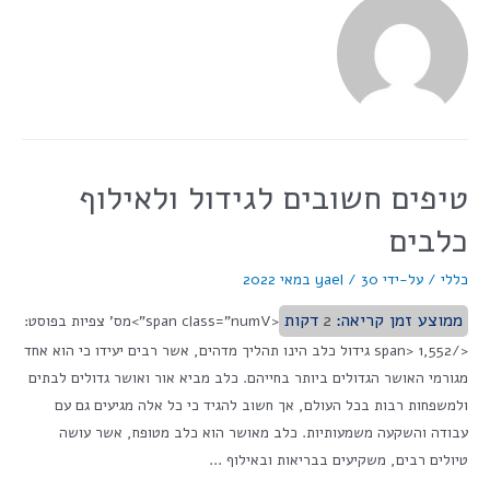
טיפים חשובים לגידול ולאילוף
כלבים
כללי
/ על-ידי
30 במאי 2022
/
yael
ממוצע זמן קריאה:
2
דקות
<span class="numV">מס' צפיות בפוסט:
</span> 1,552 גידול כלב הינו תהליך מדהים, אשר רבים יעידו כי הוא אחד
מגורמי האושר הגדולים ביותר בחייהם. כלב מביא אור ואושר גדולים לבתים
ולמשפחות רבות בכל העולם, אך חשוב להגיד כי כל אלה מגיעים גם עם
עבודה והשקעה משמעותיות. כלב מאושר הוא כלב מטופח, אשר עושה
טיולים רבים, משקיעים בבריאות ובאילוף …