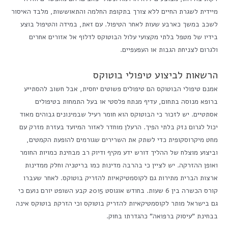
מיידית לשגרת החיים ללא צורך בתקופת החלמה והתאוששות, מלבד האיסור
לשכב במשך כארבע שעות לאחר הטיפול. עם זאת, במידה והטיפול בוצע
בידיו של מטפל בלתי מקצועי עלול הבוטוקס לדלוף אל אזורים אחרים
ולגרום לצניחת הגבות או העפעפיים.
הרשאות לביצוע טיפולי בוטוקס
אמנם טיפולי הבוטוקס הם טיפולים פשוטים יחסית, אבל חשוב להסתייע
ברופא מנוסה בתחום, עדיף מנתח פלסטי או בעל התמחות בטיפולים
אסתטיים. יש לזכור כי הבוטוקס הוא חומר רעיל שבמינונים גבוהים מאוד
יכול לגרום נזק בלתי הפיך. הרעלן מוחדר לאזור המיועד בעזרת מזרק עם
מחט מיקרוסקופית כדי לשתק את השרירים שגורמים להופעת הקמטים,
וביצוע מוצלח של ההליך דורש ידע מקיף ודיוק רב מבחינת כמויות החומר
ואופן ההזרקה. יש לציין כי בהרבה מדינות כמו בריטניה וחלק ממדינות
ארצות הברית מתירות גם לקוסמטיקאיות להזריק בוטוקס. לאחר שעברו
קורס הכשרה בין 6 שעות. בחודש אוגוסט 2015 קבע השופט יורם נועם כי
גם בישראל מותר לקוסמטיקאיות להזריק בוטוקס וכי הזרקת בוטוקס אינה
בבחינת "עיסוק ברפואה" כהגדרתו בחוק.