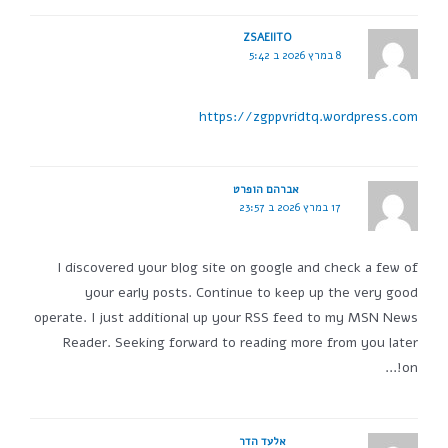
ZSAEIITO
8 במרץ 2026 ב 5:42
https://zgppvridtq.wordpress.com
אברהם הופרט
17 במרץ 2026 ב 23:57
I discovered your blog site on google and check a few of
your early posts. Continue to keep up the very good
operate. I just additional up your RSS feed to my MSN News
Reader. Seeking forward to reading more from you later
on!…
אלעד הדר