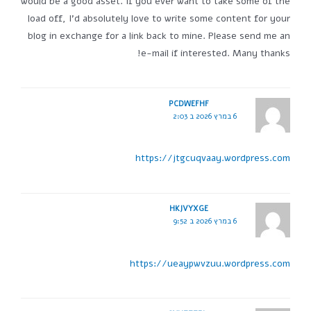
would be a good asset. If you ever want to take some of the
load off, I'd absolutely love to write some content for your
blog in exchange for a link back to mine. Please send me an
e-mail if interested. Many thanks!
PCDWEFHF
6 במרץ 2026 ב 2:03
https://jtgcuqvaay.wordpress.com
HKJVYXGE
6 במרץ 2026 ב 9:52
https://ueaypwvzuu.wordpress.com