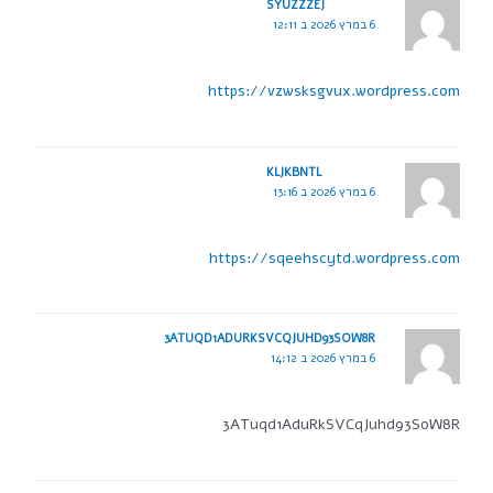
SYUZZZEJ
6 במרץ 2026 ב 12:11
https://vzwsksgvux.wordpress.com
KLJKBNTL
6 במרץ 2026 ב 13:16
https://sqeehscytd.wordpress.com
3ATUQD1ADURKSVCQJUHD93SOW8R
6 במרץ 2026 ב 14:12
3ATuqd1AduRkSVCqJuhd93SoW8R