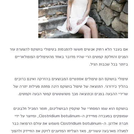
אם בעבר הלא רחוק אנשים חששו להתנסות בטיפולי בוטוקס להצערת עור
הפנים והחלקת קמטים הרי שהיו מדובר באחד מהטיפולים הפופולאריים
ביותר בכל שכבות הגיל.
טיפולי בוטוקס הם טיפולים אסתטיים המבוצעים בהזרקה ואינם כרוכים
בהליך כירורגי. התוצאה של טיפול בוטוקס הינה פחתת פעילות יתרה של
שרירי ההבעה בפנים וכתוצאה מכך מטושטשים קמטי הבעה וקמטים.
בוטוקס הוא שמו המסחרי של טוקסין הבוטולינום, חומר המכיל חלבונים
שמופקים במעבדה מחיידק ה-Clostridium botulinum, ומיוצר על ידי
חברת אלרגן. ה-Clostridium botulinum משמש את עולם הרפואה כבר
למעלה מארבעה עשורים, מאז הצליחו המדענים לזקק את החיידק ולהפוך