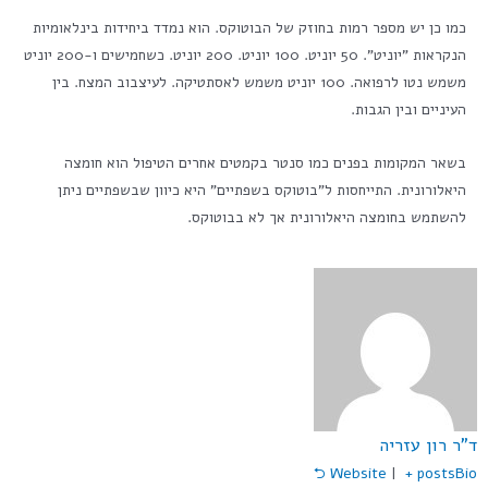
כמו כן יש מספר רמות בחוזק של הבוטוקס. הוא נמדד ביחידות בינלאומיות
הנקראות "יוניט". 50 יוניט. 100 יוניט. 200 יוניט. כשחמישים ו-200 יוניט
משמש נטו לרפואה. 100 יוניט משמש לאסתטיקה. לעיצבוב המצח. בין
העיניים ובין הגבות.
בשאר המקומות בפנים כמו סנטר בקמטים אחרים הטיפול הוא חומצה
היאלורונית. התייחסות ל"בוטוקס בשפתיים" היא כיוון שבשפתיים ניתן
להשתמש בחומצה היאלורונית אך לא בבוטוקס.
ד"ר רון עזריה
Website
|
+ posts
Bio ⮌