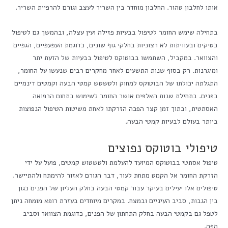
אותו לחלבון טהור. החלבון מוחדר בין השריר לעצב וגורם להרפיית השריר.
בתחילה שימש החומר לטיפול בבעיות פזילה ועין עצלה, ובהמשך גם לטיפול
בטיקים ובעוויתות לא רצוניות בחלקי גוף שונים, כדוגמת העפעפיים, הגפיים
והצוואר. במקביל, השתמשו בבוטוקס לטיפול בבעיות של הזעת יתר
ומיגרנות. רק בסוף שנות התשעים לאחר מחקרים רבים שנעשו על החומר,
התגלתה יכולתו של הבוטוקס למחוק ולטשטש קמטי הבעה וקמטים דינמיים
בפנים. בתחילת שנות האלפים אושר החומר לשימוש בתחום הרפואה
האסתטית, ובתוך זמן קצר הפכה הזרקתו לאחת משיטות הטיפול הנפוצות
ביותר בעולם לבעיות קמטי הבעה.
טיפולי בוטוקס נפוצים
טיפול אסתטי בבוטוקס המיועד להעלמת ולטשטוש קמטים, פועל על ידי
הזרקת החומר אל הקמט מתחת לעור, דבר הגורם לאזור להימתח ולהתיישר.
טיפולים אלו יעילים בעיקר עבור קמטי הבעה בחלק העליון של הפנים כגון
בין הגבות, סביב העיניים ובמצח. במקרים מיוחדים בעזרת רופא מומחה ניתן
לטפל גם בקמטי הבעה בחלק התחתון של הפנים, כדוגמת הצוואר וסביב
הפה.