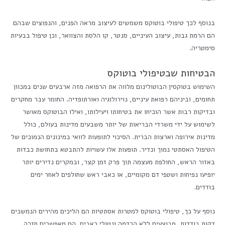
בנוסף לכך טיפולי בוטוקס משמשים לעיצוב מראה הפנים, והנפוצים שבהם
הם הרמת גבות, עיצוב העיניים, סנטר, קו הלסת והצוואר, וכן טיפול בבעיות
סימטריה.
הבטיחות שבטיפולי בוטוקס
השימוש בטוקסין הבוטולינום מלווה את הרפואה מזה ארבעים שנים במכוון
תחומים, וביניהם רפואת עיניים, נוירולוגיה ואורתופדיה. החומר עבר מחקרים
ובדיקות רבות אשר הוכיחו את בטיחותו ויעילותו, ואילו הבוטוקס מאושר
לשימוש על ידי משרדי הבריאות של יותר משבעים מדינות בעולם, כולל
מדינות אירופה וארצות הברית. הסיכוי לתופעות לוואי במינונים הנמוכים של
הטיפול האסתטי נמוך ונדיר. תופעות אלו עשויות להתבטא בתחושת כבדות
באזור הראש, החולפת מעצמה תוך פרק זמן קצר, ובמקרים נדירים יותר
יופיעו נפיחות ושטפי דם מקומיים, או כאבי ראש שחולפים לאחר ימים
בודדים.
נוסף על כך, טיפולי בוטוקס למטרות אסתטיות הם הליכים מהירים הנמשכים
דקות בודדות, מבוצעים ללא הרדמה ונטולי כאבים. הם מאפשרים חזרה