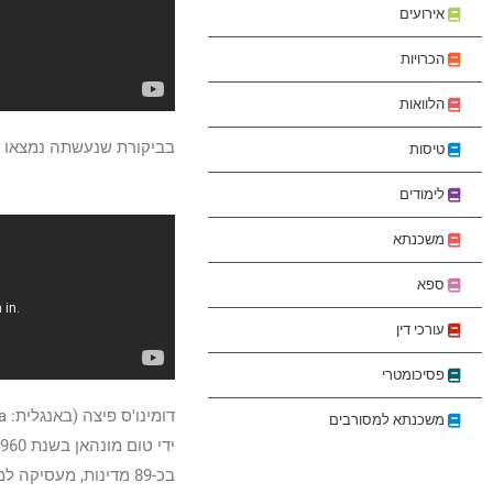
אירועים
הכרויות
הלוואות
בביקורת שנעשתה נמצאו ב
טיסות
לימודים
משכנתא
ספא
עורכי דין
פסיכומטרי
משכנתא למסורבים