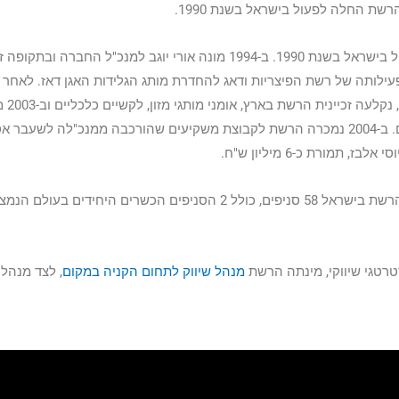
שת החלה לפעול בישראל בשנת 1990.
דומינו'ס פיצה החלה לפעול בישראל בשנת 1990. ב-1994 מונה אורי יוגב למנכ"ל החברה וב
עילותה של רשת הפיצריות ודאג להחדרת מותג הגלידות האגן דאז. לאחר 
בהכנסות והפסדים כבדים, 
לדומינוס פיצה כונס נכסים. ב-2004 נמכרה הרשת לקבוצת משקיעים שהורכבה ממנכ"לה לשעב
בז, תמורת כ-6 מיליון ש"ח.
נכון לאוגוסט 2018, מונה הרשת בישראל 58 סניפים, כולל 2 הסניפים הכשרים היחידים
מנהל שיווק לתחום הקניה במקום
, לצד מנהל 