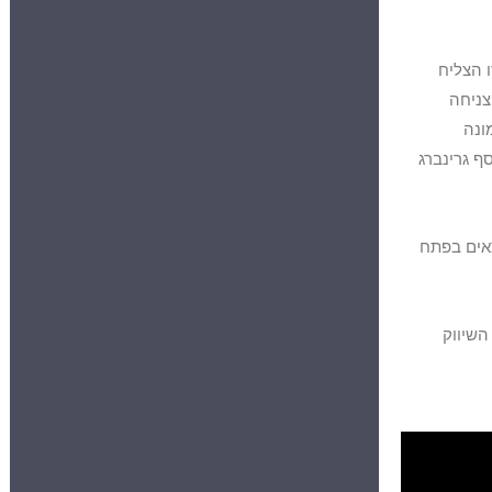
תקופה זו הצליח
צניחה
נקלעה זכיינית הרשת בארץ, אומני מותגי מזון, לקשיים כלכליים וב-2003 מונה
ר אסף גרינברג
 בעולם הנמצאים בפתח
השיווק