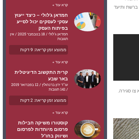
קרא עוד »
 ברשת ותיעד
חמדאן ג'לולי – כיצד ייעוץ
עסקי לעסקים יכול לסייע
בפיתוח העסק
חמדאן ג'לולי
18 בנובמבר 2025
אין
תגובות
ממוצע זמן קריאה:
9
דקות
קרא עוד »
קרית התקשוב הדיגיטלית
באר שבע
עו"ד ירון ברנהולץ
12 בפברואר 2019
141 תגובות
צו סגירה.
ממוצע זמן קריאה:
2
דקות
קרא עוד »
קוסטורו משיקה חבילות
פרסום מיוחדות לפרסום
ושיווק בחו"ל