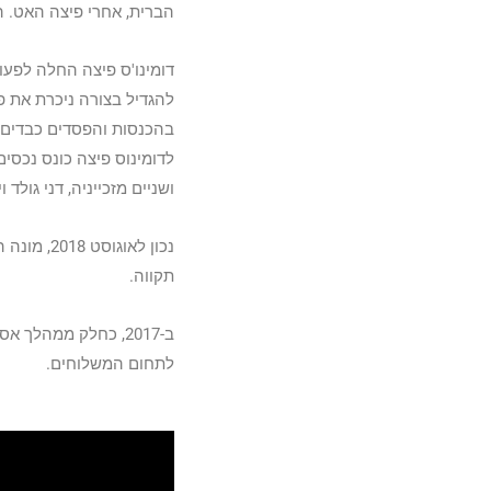
הברית, אחרי פיצה האט. הר
להגדיל בצורה ניכרת את פ
ושניים מזכייניה, דני גולד ויוסי אל
תקווה.
ב-2017, כחלק ממהלך אסטרטגי שיווקי, מינתה הרשת
לתחום המשלוחים.