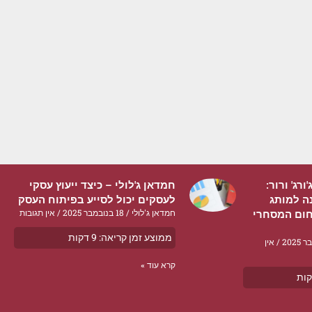
רג' ורור:
חמדאן ג'לולי – כיצד ייעוץ עסקי
ה למותג
לעסקים יכול לסייע בפיתוח העסק
חמדאן ג'לולי
18 בנובמבר 2025
אין תגובות
חום המסחרי
ממוצע זמן קריאה:
9
דקות
אין
קרא עוד »
ות