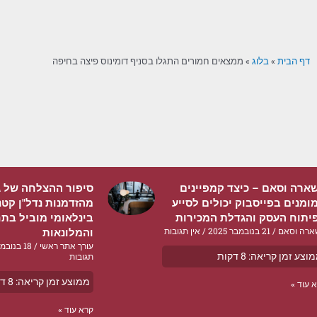
דף הבית
»
בלוג
»
ממצאים חמורים התגלו בסניף דומינוס פיצה בחיפה
ארה וסאם – כיצד קמפיינים
סיפור ההצלחה של ג'ו
ומנים בפייסבוק יכולים לסייע
מהזדמנות נדל"ן קטנ
יתוח העסק והגדלת המכירות
בינלאומי מוביל בת
ארה וסאם
21 בנובמבר 2025
אין תגובות
והמלונאות
עורך אתר ראשי
18 בנובמבר 2025
וצע זמן קריאה:
8
דקות
תגובות
ממוצע זמן קריאה:
8
דק
 עוד »
קרא עוד »