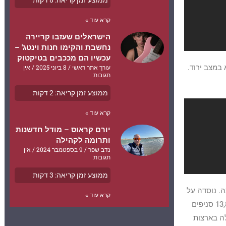
ממוצע זמן קריאה:
8
דקות
קרא עוד »
הישראלים שעזבו קריירה
נחשבת והקימו חנות וינטג' –
עכשיו הם מככבים בטיקטוק
עורך אתר ראשי
8 ביוני 2025
אין
במצב ירוד.
תגובות
ממוצע זמן קריאה:
2
דקות
קרא עוד »
יורם קראוס – מודל חדשנות
ותרומה לקהילה
נדב שפר
9 בספטמבר 2024
אין
תגובות
ממוצע זמן קריאה:
3
דקות
וחי פיצה. נוסדה על
קרא עוד »
ידי טום מונהאן בשנת 1960, ובסיסה בעיר אן ארבור שבמישיגן, ארצות הברית. הרשת מפעילה כ-13,812 סניפים
 בגודלה בארצות