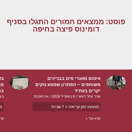
פוסט: ממצאים חמורים התגלו בסניף
דומינוס פיצה בחיפה
איטום מאגרי מים בבניינים
בש
משותפים – הפתרון שמונע נזקים
ממ
יקרים בעתיד
בפ
עורך אתר ראשי
9 באפריל 2026
אין תגובות
בש
ממוצע זמן קריאה:
< 1
שניות
ממ
קרא עוד »
קרא