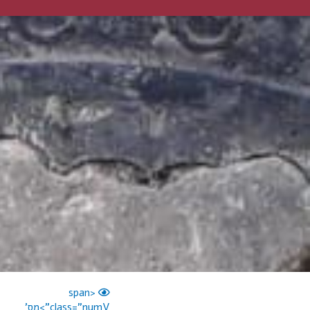
<span
class="numV">מס'