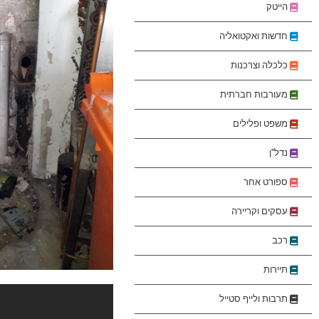
הייטק
חדשות ואקטואליה
כלכלה וצרכנות
מעורבות חברתית
משפט ופלילים
נדל"ן
ספורט אחר
עסקים וקריירה
רכב
תיירות
תרבות ולייף סטייל