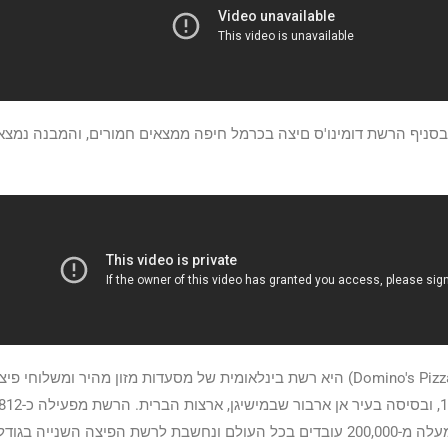
סניף הרשת דומינו'ס םיצה בכרמל חיפה ממצאים חמורים, והמבנה נמצא 
דומינו'ס פיצה (באנגלית: Domino's Pizza) היא רשת בינלאומית של מסעדות מזון מהיר ומשל
בכ-89 מדינות, מעסיקה למעלה מ-200,000 עובדים בכל העולם ונחשבת לרשת הפיצה השנייה