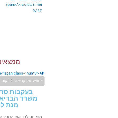
צפיות בפוסט:</span>
5,147
ממצאים 
<span class="numV">מס' צפיות בפוסט:</span>
ממוצע זמן קריאה:
2
דקות
בעקבות סרט
משרד הבריאות
מנת לה
מפקחת לבריאות הסביבה ש