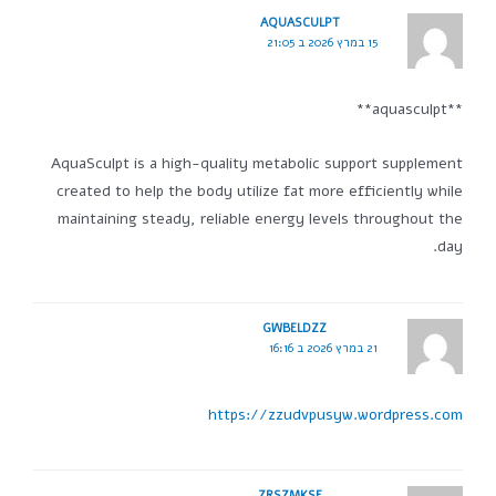
AQUASCULPT
15 במרץ 2026 ב 21:05
**aquasculpt**
AquaSculpt is a high-quality metabolic support supplement
created to help the body utilize fat more efficiently while
maintaining steady, reliable energy levels throughout the
day.
GWBELDZZ
21 במרץ 2026 ב 16:16
https://zzudvpusyw.wordpress.com
ZRSZMKSE