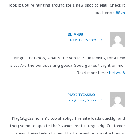
look if you're hunting around for a new spot to play. Check it
out here:
u88vn
BETVND8
3 בדצמבר 2025 ב 12:06
Alright, betvnd8, what's the verdict? I'm looking for a new
site. Are the bonuses any good? Good games? Lay it on me!
Read more here:
betvnd8
PLAYCITYCASINO
17 בדצמבר 2025 ב 0:05
PlayCityCasino isn't too shabby. The site loads quickly, and
they seem to update their games pretty regularly. Customer
support was helpful when I had a question about a bonus.