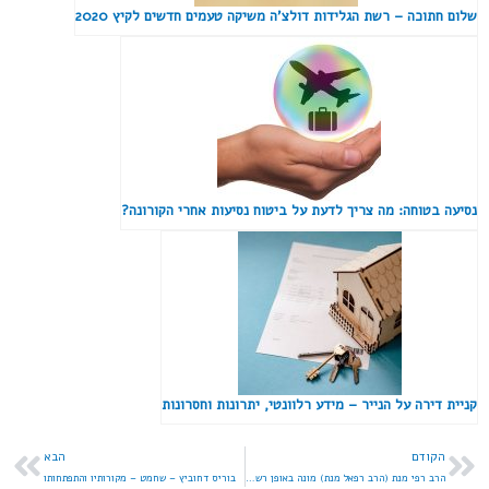
שלום חתוכה – רשת הגלידות דולצ'ה משיקה טעמים חדשים לקיץ 2020
נסיעה בטוחה: מה צריך לדעת על ביטוח נסיעות אחרי הקורונה?
קניית דירה על הנייר – מידע רלוונטי, יתרונות וחסרונות
הקודם
הבא
הרב רפי מנת (הרב רפאל מנת) מונה באופן רשמי לרב הקונצרן של אסם נסטלה
בוריס דחוביץ – שחמט – מקורותיו והתפתחותו