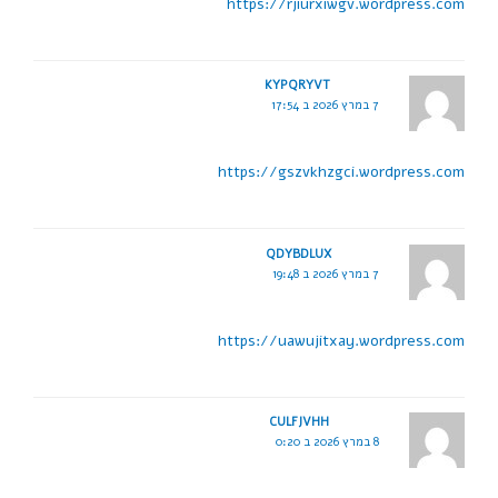
https://rjiurxiwgv.wordpress.com
KYPQRYVT
7 במרץ 2026 ב 17:54
https://gszvkhzgci.wordpress.com
QDYBDLUX
7 במרץ 2026 ב 19:48
https://uawujitxay.wordpress.com
CULFJVHH
8 במרץ 2026 ב 0:20