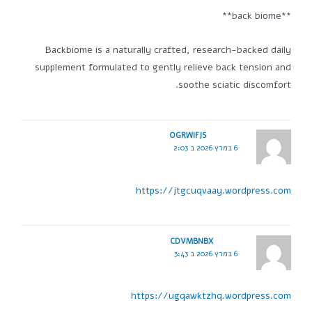
**back biome**
Backbiome is a naturally crafted, research-backed daily
supplement formulated to gently relieve back tension and
soothe sciatic discomfort.
OGRWIFJS
6 במרץ 2026 ב 2:03
https://jtgcuqvaay.wordpress.com
CDVMBNBX
6 במרץ 2026 ב 3:43
https://ugqawktzhq.wordpress.com