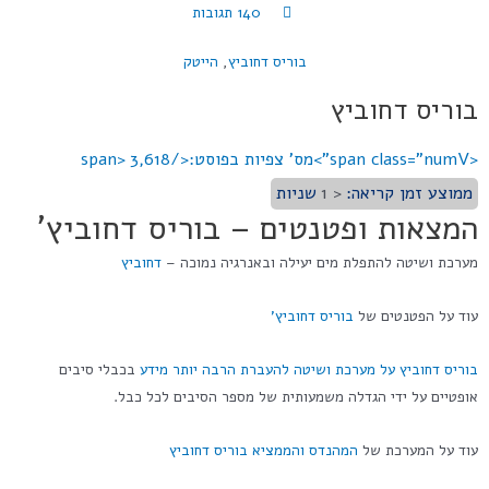
140 תגובות
בוריס דחוביץ
,
הייטק
בוריס דחוביץ
<span class="numV">מס' צפיות בפוסט:</span>
3,618
ממוצע זמן קריאה:
< 1
שניות
המצאות ופטנטים – בוריס דחוביץ'
מערכת ושיטה להתפלת מים יעילה ובאנרגיה נמוכה –
דחוביץ
עוד על הפטנטים של
בוריס דחוביץ'
בוריס דחוביץ על מערכת ושיטה להעברת הרבה יותר מידע
בכבלי סיבים
אופטיים על ידי הגדלה משמעותית של מספר הסיבים לכל כבל.
עוד על המערכת של
המהנדס והממציא בוריס דחוביץ