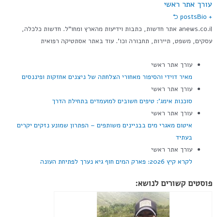
עורך אתר ראשי
Bio ⮌
+ posts
anews.co.il אתר חדשות, כתבות וידיעות מהארץ ומחו"ל. חדשות כלכלה,
עסקים, משפט, תיירות, תחבורה וכו'. עוד באתר אסתטיקה רפואית
עורך אתר ראשי
מאיר דוידי והסיפור מאחורי הצלחתה של ניצנים אחזקות ופיננסים
עורך אתר ראשי
סוכנות אימג': טיפים חשובים למועמדים בתחילת הדרך
עורך אתר ראשי
איטום מאגרי מים בבניינים משותפים – הפתרון שמונע נזקים יקרים
בעתיד
עורך אתר ראשי
לקרא קיץ 2026: פארק המים חוף גיא נערך לפתיחת העונה
פוסטים קשורים לנושא: