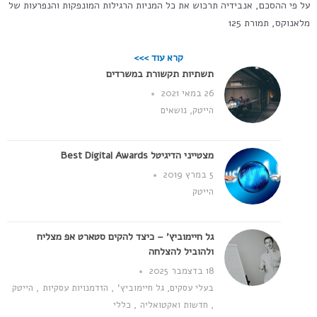
על פי ההסכם, אנבידיה תרכוש את כל המניות הרגילות המונפקות והנפרעות של
מלאנוקס, תמורת 125
קרא עוד >>>
תשתיות תקשורת במשרדים
26 במאי 2021
הייטק
,
נושאים
מצטייני הדיגיטל Best Digital Awards
5 במרץ 2019
הייטק
גל חיימוביץ' – כיצד להקים סטארט אפ מצליח
ולהוביל להצלחה
18 בדצמבר 2025
בעלי עסקים
,
גל חיימוביץ'
,
הזדמנויות עסקיות
,
הייטק
,
חדשות ואקטואליה
,
כללי