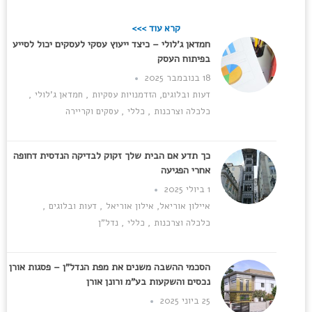
קרא עוד >>>
חמדאן ג'לולי – כיצד ייעוץ עסקי לעסקים יכול לסייע
בפיתוח העסק
18 בנובמבר 2025
דעות ובלוגים
,
הזדמנויות עסקיות
,
חמדאן ג'לולי
,
כלכלה וצרכנות
,
כללי
,
עסקים וקריירה
כך תדע אם הבית שלך זקוק לבדיקה הנדסית דחופה
אחרי הפגיעה
1 ביולי 2025
איילון אוריאל
,
אילון אוריאל
,
דעות ובלוגים
,
כלכלה וצרכנות
,
כללי
,
נדל"ן
הסכמי ההשבה משנים את מפת הנדל"ן – פסגות אורן
נכסים והשקעות בע"מ ורונן אורן
25 ביוני 2025